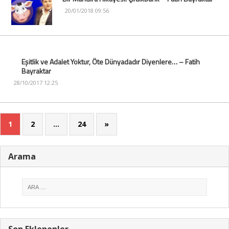
20/01/2018 09:56
Eşitlik ve Adalet Yoktur, Öte Dünyadadır Diyenlere… – Fatih
Bayraktar
28/10/2017 12:25
1
2
…
24
»
Arama
Son Eklenenler