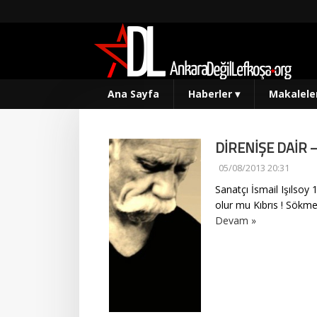
Ana Sayfa
Haberler
▾
Makalele
DİRENİŞE DAİR – 
05/08/2013 20:31
Sanatçı İsmail Işılsoy
olur mu Kıbrıs ! Sökm
Devam »