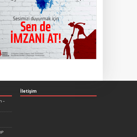
İletişim
n –
DP