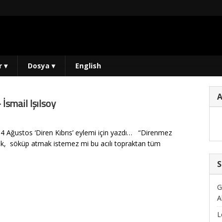
r
▾
Dosya
▾
English
İsmail Işılsoy
 14 Ağustos ‘Diren Kıbrıs’ eylemi için yazdı… “Direnmez
ek, söküp atmak istemez mi bu acılı topraktan tüm
S
G
A
L