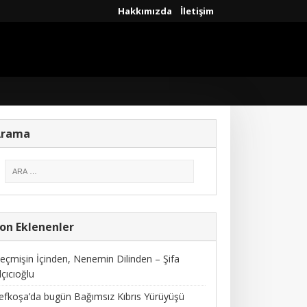
Hakkımızda
İletişim
Arama
on Eklenenler
eçmişin İçinden, Nenemin Dilinden – Şifa
lçıcıoğlu
efkoşa’da bugün Bağımsız Kıbrıs Yürüyüşü