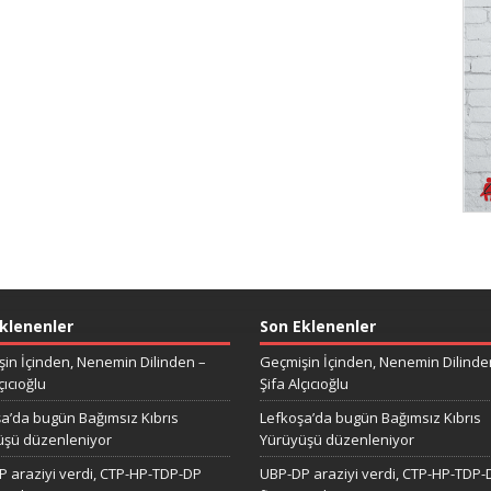
klenenler
Son Eklenenler
in İçinden, Nenemin Dilinden –
Geçmişin İçinden, Nenemin Dilinde
çıcıoğlu
Şifa Alçıcıoğlu
a’da bugün Bağımsız Kıbrıs
Lefkoşa’da bugün Bağımsız Kıbrıs
üşü düzenleniyor
Yürüyüşü düzenleniyor
 araziyi verdi, CTP-HP-TDP-DP
UBP-DP araziyi verdi, CTP-HP-TDP-