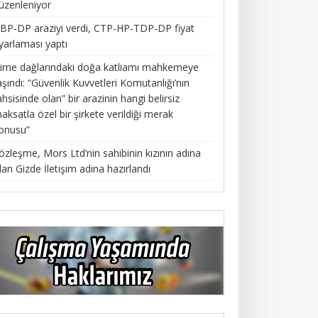
üzenleniyor
BP-DP araziyi verdi, CTP-HP-TDP-DP fiyat
yarlaması yaptı
irne dağlarındaki doğa katliamı mahkemeye
aşındı: “Güvenlik Kuvvetleri Komutanlığı’nın
ahsisinde olan” bir arazinin hangi belirsiz
aksatla özel bir şirkete verildiği merak
onusu”
özleşme, Mors Ltd’nin sahibinin kızının adına
lan Gizde İletişim adına hazırlandı