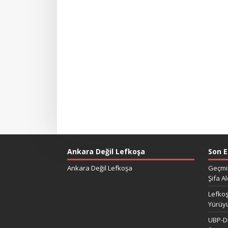
Ankara Değil Lefkoşa
Son E
Ankara Değil Lefkoşa
Geçmiş
Şifa Al
Lefkoş
Yürüy
UBP-DP