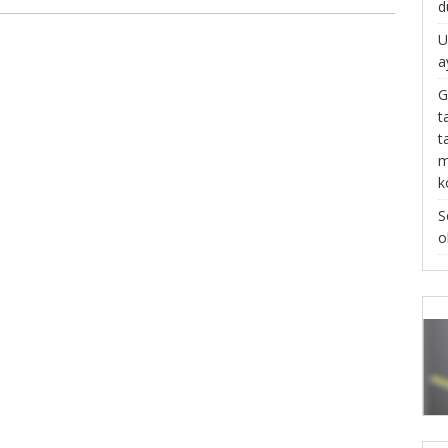
d
U
a
G
t
t
m
k
S
o