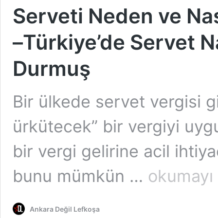
Serveti Neden ve Nas
–Türkiye’de Servet Na
Durmuş
Bir ülkede servet vergisi gi
ürkütecek” bir vergiyi uyg
bir vergi gelirine acil ihtiy
Serveti
bunu mümkün …
okumayı 
Neden
ve
Nasıl
Ankara Değil Lefkoşa
Vergilendirmeliyiz