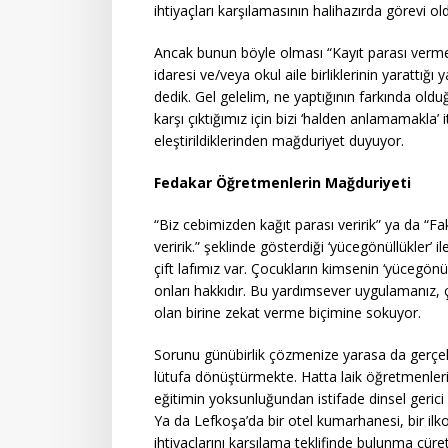
ihtiyaçları karşılamasının halihazırda görevi o
Ancak bunun böyle olması “Kayıt parası ver
idaresi ve/veya okul aile birliklerinin yarattığ
dedik. Gel gelelim, ne yaptığının farkında old
karşı çıktığımız için bizi ‘halden anlamamakla
eleştirildiklerinden mağduriyet duyuyor.
Fedakar Öğretmenlerin Mağduriyeti
“Biz cebimizden kağıt parası veririk” ya da “
veririk.” şeklinde gösterdiği ‘yücegönüllükler’ 
çift lafımız var. Çocukların kimsenin ‘yücegö
onları hakkıdır. Bu yardımsever uygulamanız, 
olan birine zekat verme biçimine sokuyor.
Sorunu günübirlik çözmenize yarasa da gerçek t
lütufa dönüştürmekte. Hatta laik öğretmenleri
eğitimin yoksunluğundan istifade dinsel gerici ke
Ya da Lefkoşa’da bir otel kumarhanesi, bir ilk
ihtiyaçlarını karşılama teklifinde bulunma cüret