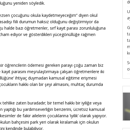
d
lduğunu yeniden söyledik.
U
mezsen çocuğunu okula kaydetmeyeceğim” diyen okul
a
ı yasadışı fiili durumun haksız olduğunu değiştirmiyor da
G
uğu halde bazı öğretmenler, sırf kayıt parası zorunluluğuna
t
’ itham ediyor ve gösterdikleri yücegönüllüğe rağmen
t
m
k
S
Fakir öğrencilerin ödemesi gereken parayı çoğu zaman biz
o
ile kayıt parasını meşrulaştırmaya çalışan öğretmenlere iki
nüllüğüne’ ihtiyaç duymadan kamusal eğitime erişmesi
çocukların hakkı olan bir şeyi almasını, muhtaç durumda
ehlike zaten buradadır; bir temel hakkı bir iyiliğe veya
n yaptığı bu yardımseverliğin benzerini, ücretsiz kamusal
simler de fakir ailelerin çocuklarına ‘iyilik’ olarak yapıyor.
okulun bahçesini park yeri olarak kiralamak için okulun
ini kendinde bulabiliyor.