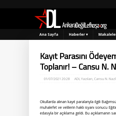
Ana Sayfa
Haberler
▾
Makalele
Kayıt Parasını Ödeyem
Toplanır! – Cansu N. N
01/07/2021 20:28
ADL Yazıları
,
Cansu N. Nazl
Okullarda alınan kayıt paralarıyla ilgili Bağım
muhalefet ve velilerin haklı isyanı sonucu Eğit
edasıyla bir açıklama geldi. Bu açıklamanın sa