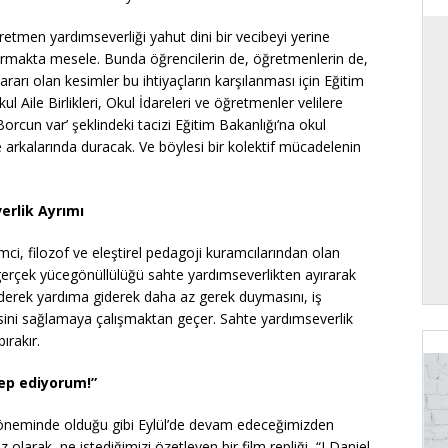
tmen yardımseverliği yahut dini bir vecibeyi yerine
ıkarmakta mesele. Bunda öğrencilerin de, öğretmenlerin de,
ararı olan kesimler bu ihtiyaçların karşılanması için Eğitim
ul Aile Birlikleri, Okul İdareleri ve öğretmenler velilere
‘Borcun var’ şeklindeki tacizi Eğitim Bakanlığı’na okul
 de arkalarında duracak. Ve böylesi bir kolektif mücadelenin
erlik Ayrımı
mci, filozof ve eleştirel pedagoji kuramcılarından olan
 gerçek yücegönüllülüğü sahte yardımseverlikten ayırarak
giderek yardıma giderek daha az gerek duymasını, iş
ini sağlamaya çalışmaktan geçer. Sahte yardımseverlik
ırakır.
lep ediyorum!”
t döneminde olduğu gibi Eylül’de devam edeceğimizden
larak, ne istediğimizi özetleyen bir film repliği, “I Daniel