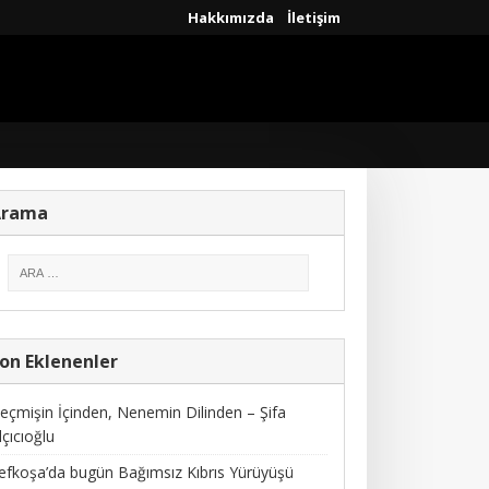
Hakkımızda
İletişim
Arama
on Eklenenler
eçmişin İçinden, Nenemin Dilinden – Şifa
lçıcıoğlu
efkoşa’da bugün Bağımsız Kıbrıs Yürüyüşü