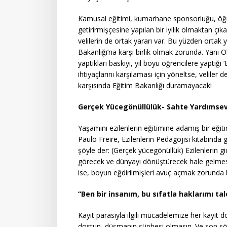
Kamusal eğitimi, kumarhane sponsorluğu, öğre
getirirmişçesine yapılan bir iyilik olmaktan ç
velilerin de ortak yararı var. Bu yüzden ortak y
Bakanlığı’na karşı birlik olmak zorunda. Yani Ok
yaptıkları baskıyı, yıl boyu öğrencilere yaptığı 
ihtiyaçlarını karşılaması için yöneltse, veliler
karşısında Eğitim Bakanlığı duramayacak!
Gerçek Yücegönüllülük- Sahte Yardımsev
Yaşamını ezilenlerin eğitimine adamış bir eğiti
Paulo Freire, Ezilenlerin Pedagojisi kitabında
şöyle der: (Gerçek yücegönüllük) Ezilenlerin 
görecek ve dünyayı dönüştürecek hale gelmes
ise, boyun eğdirilmişleri avuç açmak zorunda b
“Ben bir insanım, bu sıfatla haklarımı ta
Kayıt parasıyla ilgili mücadelemize her kayı
dostun, düşmanın şüphesi olmasın. Ve son söz o