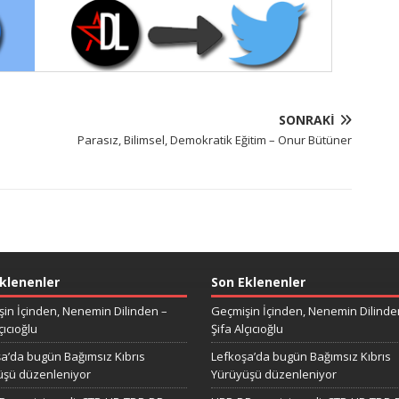
SONRAKI
Parasız, Bilimsel, Demokratik Eğitim – Onur Bütüner
klenenler
Son Eklenenler
in İçinden, Nenemin Dilinden –
Geçmişin İçinden, Nenemin Dilinde
çıcıoğlu
Şifa Alçıcıoğlu
a’da bugün Bağımsız Kıbrıs
Lefkoşa’da bugün Bağımsız Kıbrıs
üşü düzenleniyor
Yürüyüşü düzenleniyor