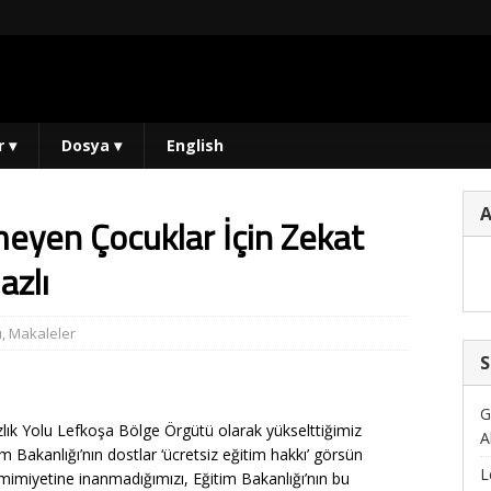
r
▾
Dosya
▾
English
eyen Çocuklar İçin Zekat
azlı
ı
,
Makaleler
S
G
sızlık Yolu Lefkoşa Bölge Örgütü olarak yükselttiğimiz
A
im Bakanlığı’nın dostlar ‘ücretsiz eğitim hakkı’ görsün
L
mimiyetine inanmadığımızı, Eğitim Bakanlığı’nın bu