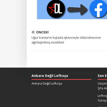
ÖNCEKI
Uğur Kantar’ın kışlada işkenceyle öldürülmesine
ağırlaştırılmış müebbet
Ankara Değil Lefkoşa
Son E
Ankara Değil Lefkoşa
Geçmiş
Şifa Al
Lefkoş
Yürüy