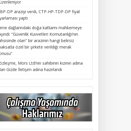
üzenleniyor
BP-DP araziyi verdi, CTP-HP-TDP-DP fiyat
yarlaması yaptı
irne dağlarındaki doğa katliamı mahkemeye
aşındı: “Güvenlik Kuvvetleri Komutanlığı’nın
ahsisinde olan” bir arazinin hangi belirsiz
aksatla özel bir şirkete verildiği merak
onusu”
özleşme, Mors Ltd’nin sahibinin kızının adına
lan Gizde İletişim adına hazırlandı