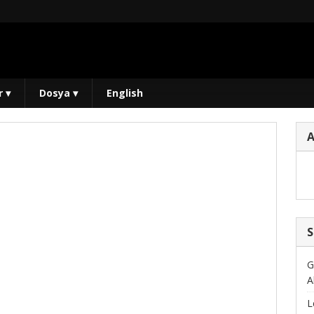
r
▾
Dosya
▾
English
S
G
A
L