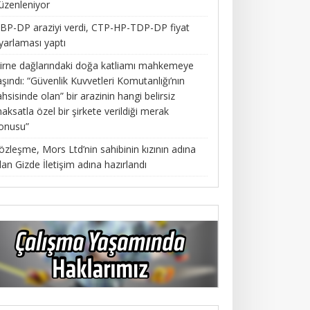
üzenleniyor
BP-DP araziyi verdi, CTP-HP-TDP-DP fiyat
yarlaması yaptı
irne dağlarındaki doğa katliamı mahkemeye
aşındı: “Güvenlik Kuvvetleri Komutanlığı’nın
ahsisinde olan” bir arazinin hangi belirsiz
aksatla özel bir şirkete verildiği merak
onusu”
özleşme, Mors Ltd’nin sahibinin kızının adına
lan Gizde İletişim adına hazırlandı