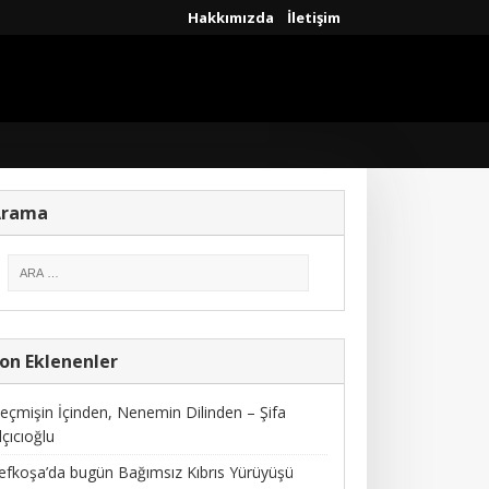
Hakkımızda
İletişim
Arama
on Eklenenler
eçmişin İçinden, Nenemin Dilinden – Şifa
lçıcıoğlu
efkoşa’da bugün Bağımsız Kıbrıs Yürüyüşü