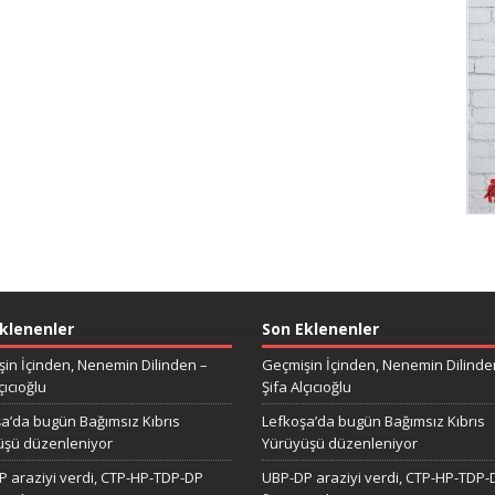
klenenler
Son Eklenenler
in İçinden, Nenemin Dilinden –
Geçmişin İçinden, Nenemin Dilinde
çıcıoğlu
Şifa Alçıcıoğlu
a’da bugün Bağımsız Kıbrıs
Lefkoşa’da bugün Bağımsız Kıbrıs
üşü düzenleniyor
Yürüyüşü düzenleniyor
 araziyi verdi, CTP-HP-TDP-DP
UBP-DP araziyi verdi, CTP-HP-TDP-