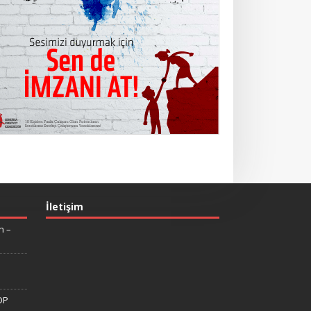
İletişim
n –
DP