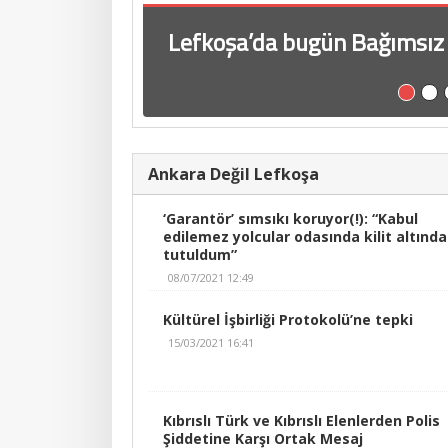
Lefkoşa’da bugün Bağımsız 
UBP-DP araziyi verdi, CTP
Girne dağlarındaki doğa ka
Sözleşme, Mors Ltd’nin sahi
“Türkiye’deki Azerbaycan Bü
TC elçisi vali edasıyla: “Yeni
Burası kktc: TC Elçiliği send
“Her sene olduğu gibi bu se
“Güvenlik Kuvvetleri Komuta
İletişim adına hazırlandı
sistemi hakkında, Türkiye’
değerlerden uzaklaştı”
arazinin hangi belirsiz maks
böyle buyurgan, böyle azarl
konusu”
bulunabilir miydi?”
Ankara Değil Lefkoşa
‘Garantör’ sımsıkı koruyor(!): “Kabul
edilemez yolcular odasında kilit altında
tutuldum”
08/07/2021 12:49
Kültürel İşbirliği Protokolü’ne tepki
15/03/2021 16:41
Kıbrıslı Türk ve Kıbrıslı Elenlerden Polis
Şiddetine Karşı Ortak Mesaj