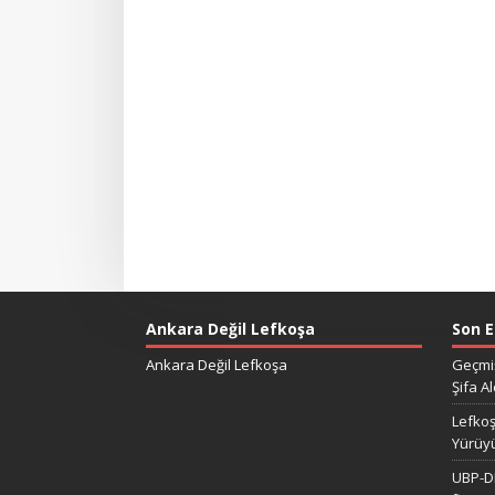
Ankara Değil Lefkoşa
Son E
Ankara Değil Lefkoşa
Geçmiş
Şifa Al
Lefkoş
Yürüy
UBP-DP