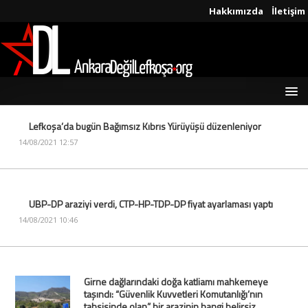
Hakkımızda
İletişim
Lefkoşa’da bugün Bağımsız Kıbrıs Yürüyüşü düzenleniyor
14/08/2021 12:57
UBP-DP araziyi verdi, CTP-HP-TDP-DP fiyat ayarlaması yaptı
14/08/2021 10:46
Girne dağlarındaki doğa katliamı mahkemeye
taşındı: “Güvenlik Kuvvetleri Komutanlığı’nın
tahsisinde olan” bir arazinin hangi belirsiz