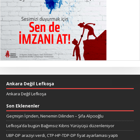
Ankara Değil Lefkoşa
Ankara Değil Lefkoşa
Son Eklenenler
Geçmişin İçinden, Nenemin Dilinden – Şifa Alçıcıoğlu
Lefkoşa’da bugün Bağımsız Kıbrıs Yürüyüşü düzenleniyor
UBP-DP araziyi verdi, CTP-HP-TDP-DP fiyat ayarlaması yaptı