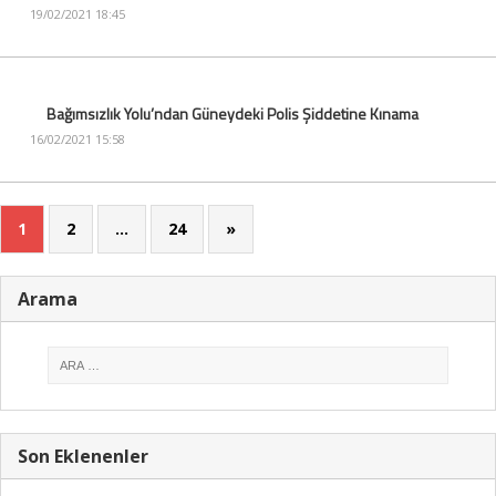
19/02/2021 18:45
Bağımsızlık Yolu’ndan Güneydeki Polis Şiddetine Kınama
16/02/2021 15:58
1
2
…
24
»
Arama
Son Eklenenler