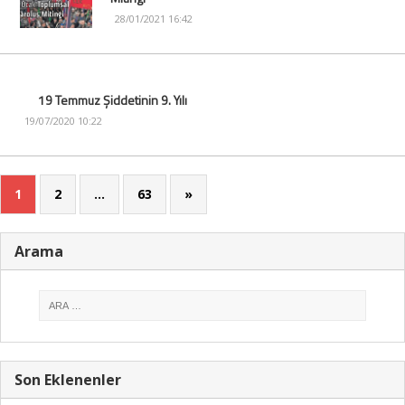
28/01/2021 16:42
19 Temmuz Şiddetinin 9. Yılı
19/07/2020 10:22
1
2
…
63
»
Arama
Son Eklenenler