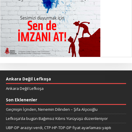
Ankara Değil Lefkoşa
Ankara Değil Lefkoşa
Son Eklenenler
Geçmişin İçinden, Nenemin Dilinden – Şifa Alçıcıoğlu
Lefkoşa’da bugün Bağımsız Kıbrıs Yürüyüşü düzenleniyor
UBP-DP araziyi verdi, CTP-HP-TDP-DP fiyat ayarlaması yaptı