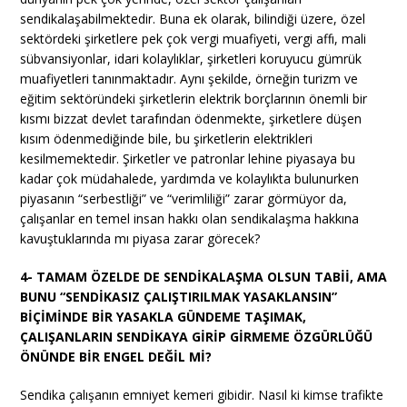
sendikalaşabilmektedir. Buna ek olarak, bilindiği üzere, özel
sektördeki şirketlere pek çok vergi muafiyeti, vergi affı, mali
sübvansiyonlar, idari kolaylıklar, şirketleri koruyucu gümrük
muafiyetleri tanınmaktadır. Aynı şekilde, örneğin turizm ve
eğitim sektöründeki şirketlerin elektrik borçlarının önemli bir
kısmı bizzat devlet tarafından ödenmekte, şirketlere düşen
kısım ödenmediğinde bile, bu şirketlerin elektrikleri
kesilmemektedir. Şirketler ve patronlar lehine piyasaya bu
kadar çok müdahalede, yardımda ve kolaylıkta bulunurken
piyasanın “serbestliği” ve “verimliliği” zarar görmüyor da,
çalışanlar en temel insan hakkı olan sendikalaşma hakkına
kavuştuklarında mı piyasa zarar görecek?
4- TAMAM ÖZELDE DE SENDİKALAŞMA OLSUN TABİİ, AMA
BUNU “SENDİKASIZ ÇALIŞTIRILMAK YASAKLANSIN”
BİÇİMİNDE BİR YASAKLA GÜNDEME TAŞIMAK,
ÇALIŞANLARIN SENDİKAYA GİRİP GİRMEME ÖZGÜRLÜĞÜ
ÖNÜNDE BİR ENGEL DEĞİL Mİ?
Sendika çalışanın emniyet kemeri gibidir. Nasıl ki kimse trafikte