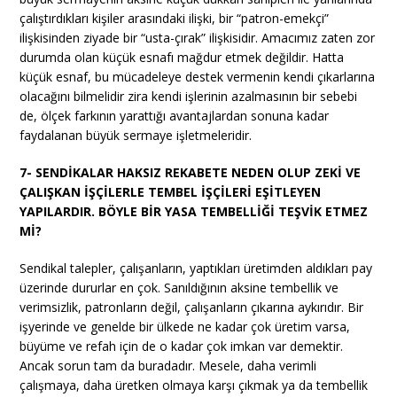
çalıştırdıkları kişiler arasındaki ilişki, bir “patron-emekçi”
ilişkisinden ziyade bir “usta-çırak” ilişkisidir. Amacımız zaten zor
durumda olan küçük esnafı mağdur etmek değildir. Hatta
küçük esnaf, bu mücadeleye destek vermenin kendi çıkarlarına
olacağını bilmelidir zira kendi işlerinin azalmasının bir sebebi
de, ölçek farkının yarattığı avantajlardan sonuna kadar
faydalanan büyük sermaye işletmeleridir.
7- SENDİKALAR HAKSIZ REKABETE NEDEN OLUP ZEKİ VE
ÇALIŞKAN İŞÇİLERLE TEMBEL İŞÇİLERİ EŞİTLEYEN
YAPILARDIR. BÖYLE BİR YASA TEMBELLİĞİ TEŞVİK ETMEZ
Mİ?
Sendikal talepler, çalışanların, yaptıkları üretimden aldıkları pay
üzerinde dururlar en çok. Sanıldığının aksine tembellik ve
verimsizlik, patronların değil, çalışanların çıkarına aykırıdır. Bir
işyerinde ve genelde bir ülkede ne kadar çok üretim varsa,
büyüme ve refah için de o kadar çok imkan var demektir.
Ancak sorun tam da buradadır. Mesele, daha verimli
çalışmaya, daha üretken olmaya karşı çıkmak ya da tembellik