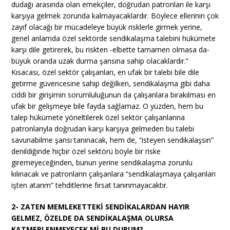
dudağı arasında olan emekçiler, doğrudan patronları ile karşı
karşıya gelmek zorunda kalmayacaklardır. Böylece ellerinin çok
zayıf olacağı bir mücadeleye büyük risklerle girmek yerine,
genel anlamda özel sektörde sendikalaşma talebini hükümete
karşı dile getirerek, bu riskten -elbette tamamen olmasa da-
büyük oranda uzak durma şansına sahip olacaklardır.”
Kısacası, özel sektör çalışanları, en ufak bir talebi bile dile
getirme güvencesine sahip değilken, sendikalaşma gibi daha
ciddi bir girişimin sorumluluğunun da çalışanlara bırakılması en
ufak bir gelişmeye bile fayda sağlamaz. O yüzden, hem bu
talep hükümete yöneltilerek özel sektör çalışanlarına
patronlarıyla doğrudan karşı karşıya gelmeden bu talebi
savunabilme şansı tanınacak, hem de, “isteyen sendikalaşsın”
denildiğinde hiçbir özel sektörü böyle bir riske
giremeyeceğinden, bunun yerine sendikalaşma zorunlu
kılınacak ve patronların çalışanlara “sendikalaşmaya çalışanları
işten atarım” tehditlerine fırsat tanınmayacaktır.
2- ZATEN MEMLEKETTEKİ SENDİKALARDAN HAYIR
GELMEZ, ÖZELDE DA SENDİKALAŞMA OLURSA
KATMERLENMEYECEK Mİ BU DURUM?