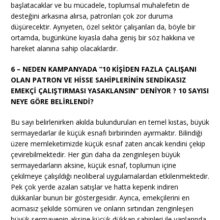
başlatacaklar ve bu mücadele, toplumsal muhalefetin de
desteğini arkasına alırsa, patronları çok zor duruma
düşürecektir. Ayrıyeten, özel sektör çalışanları da, böyle bir
ortamda, bugünküne kıyasla daha geniş bir söz hakkına ve
hareket alanına sahip olacaklardır.
6 – NEDEN KAMPANYADA “10 KİŞİDEN FAZLA ÇALIŞANI
OLAN PATRON VE HİSSE SAHİPLERİNİN SENDİKASIZ
EMEKÇİ ÇALIŞTIRMASI YASAKLANSIN” DENİYOR ? 10 SAYISI
NEYE GÖRE BELİRLENDİ?
Bu sayı belirlenirken akılda bulundurulan en temel kıstas, büyük
sermayedarlar ile küçük esnafı birbirinden ayırmaktır. Bilindiği
üzere memleketimizde küçük esnaf zaten ancak kendini çekip
çevirebilmektedir. Her gün daha da zenginleşen büyük
sermayedarların aksine, küçük esnaf, toplumun içine
çekilmeye çalışıldığı neoliberal uygulamalardan etkilenmektedir.
Pek çok yerde azalan satışlar ve hatta kepenk indiren
dükkanlar bunun bir göstergesidir. Ayrıca, emekçilerini en
acımasız şekilde sömüren ve onların sırtından zenginleşen
büyük sermayenin aksine küçük dükkan sahipleri ile yanlarında