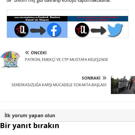
de “üretim”miş gibi davranıp konuyu saptırmaktadırlar.
ÖNCEKI
PATRON, EMEKÇİ VE CTP-MUSTAFA KELEŞZADE
SONRAKI
SENDİKASIZLIĞA KARŞI MÜCADELE SOKAKTA BAŞLADI
İlk yorum yapan olun
Bir yanıt bırakın