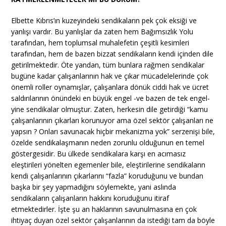
Elbette Kıbrıs’ın kuzeyindeki sendikaların pek çok eksiği ve
yanlışı vardır. Bu yanlışlar da zaten hem Bağımsızlık Yolu
tarafından, hem toplumsal muhalefetin çeşitli kesimleri
tarafından, hem de bazen bizzat sendikaların kendi içinden dile
getirilmektedir. Öte yandan, tüm bunlara rağmen sendikalar
bugüne kadar çalışanlarının hak ve çıkar mücadelelerinde çok
önemli roller oynamışlar, çalışanlara dönük ciddi hak ve ücret
saldırılarının önündeki en büyük engel -ve bazen de tek engel-
yine sendikalar olmuştur. Zaten, herkesin dile getirdiği “kamu
çalışanlarının çıkarları korunuyor ama özel sektör çalışanları ne
yapsın ? Onları savunacak hiçbir mekanizma yok” serzenişi bile,
özelde sendikalaşmanın neden zorunlu olduğunun en temel
göstergesidir. Bu ülkede sendikalara karşı en acımasız
eleştirileri yönelten egemenler bile, eleştirilerine sendikaların
kendi çalışanlarının çıkarlarını “fazla” koruduğunu ve bundan
başka bir şey yapmadığını söylemekte, yani aslında
sendikaların çalışanların hakkını koruduğunu itiraf
etmektedirler. İşte şu an haklarının savunulmasına en çok
ihtiyaç duyan özel sektör çalışanlarının da istediği tam da böyle