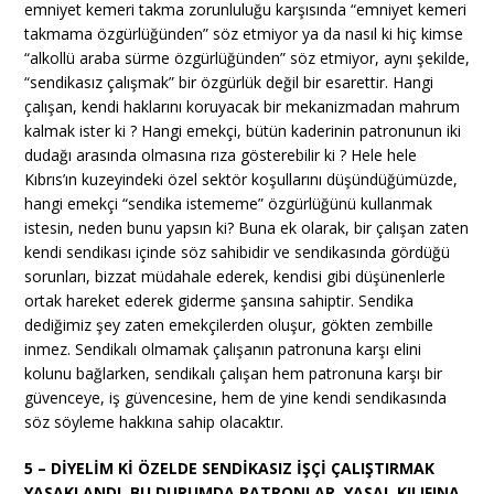
emniyet kemeri takma zorunluluğu karşısında “emniyet kemeri
takmama özgürlüğünden” söz etmiyor ya da nasıl ki hiç kimse
“alkollü araba sürme özgürlüğünden” söz etmiyor, aynı şekilde,
“sendikasız çalışmak” bir özgürlük değil bir esarettir. Hangi
çalışan, kendi haklarını koruyacak bir mekanizmadan mahrum
kalmak ister ki ? Hangi emekçi, bütün kaderinin patronunun iki
dudağı arasında olmasına rıza gösterebilir ki ? Hele hele
Kıbrıs’ın kuzeyindeki özel sektör koşullarını düşündüğümüzde,
hangi emekçi “sendika istememe” özgürlüğünü kullanmak
istesin, neden bunu yapsın ki? Buna ek olarak, bir çalışan zaten
kendi sendikası içinde söz sahibidir ve sendikasında gördüğü
sorunları, bizzat müdahale ederek, kendisi gibi düşünenlerle
ortak hareket ederek giderme şansına sahiptir. Sendika
dediğimiz şey zaten emekçilerden oluşur, gökten zembille
inmez. Sendikalı olmamak çalışanın patronuna karşı elini
kolunu bağlarken, sendikalı çalışan hem patronuna karşı bir
güvenceye, iş güvencesine, hem de yine kendi sendikasında
söz söyleme hakkına sahip olacaktır.
5 – DİYELİM Kİ ÖZELDE SENDİKASIZ İŞÇİ ÇALIŞTIRMAK
YASAKLANDI, BU DURUMDA PATRONLAR, YASAL KILIFINA