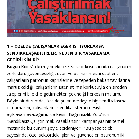
1 – ÖZELDE ÇALIŞANLAR EĞER İSTİYORLARSA
SENDİKALAŞABİLİRLER, NEDEN BİR YASAKLAMA
GETİRİLSİN Kİ?
Bugün Kıbrıs’ın kuzeyindeki özel sektör koşullarında çalışmanın
zorlukları, güvencesizliği, uzun ve belirsiz mesai saatleri,
çalışanların patronun kaprislerine ve tepeden bakan tavırlarına
maruz kaldığı, çalışanların işten atılma korkusuyla en sıradan
taleplerini bile dile getirmekten çekindiği herkesin malumu.
Böyle bir durumda, özelde şu an nerdeyse hiç sendikalaşma
olmamasını, çalışanların “sendika istememesiyle”
açıklayamayacağımız da kesin. Bağımsızlık Yolu’nun
“Sendikasız Çalıştırılmak Yasaklansın” kampanyasının temel
metninde bu durum şöyle açıklanıyor : “Bu yasa talebi
sayesinde, özel sektördeki işleri ve güvenceleri patronun iki