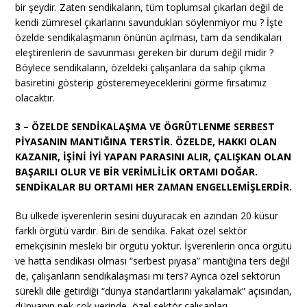
bir şeydir. Zaten sendikaların, tüm toplumsal çıkarları değil de
kendi zümresel çıkarlarını savundukları söylenmiyor mu ? İşte
özelde sendikalaşmanın önünün açılması, tam da sendikaları
eleştirenlerin de savunması gereken bir durum değil midir ?
Böylece sendikaların, özeldeki çalışanlara da sahip çıkma
basiretini gösterip gösteremeyeceklerini görme fırsatımız
olacaktır.
3 – ÖZELDE SENDİKALAŞMA VE ÖGRÜTLENME SERBEST
PİYASANIN MANTIĞINA TERSTİR. ÖZELDE, HAKKI OLAN
KAZANIR, İŞİNİ İYİ YAPAN PARASINI ALIR, ÇALIŞKAN OLAN
BAŞARILI OLUR VE BİR VERİMLİLİK ORTAMI DOĞAR.
SENDİKALAR BU ORTAMI HER ZAMAN ENGELLEMİŞLERDİR.
Bu ülkede işverenlerin sesini duyuracak en azından 20 küsur
farklı örgütü vardır. Biri de sendika. Fakat özel sektör
emekçisinin mesleki bir örgütü yoktur. İşverenlerin onca örgütü
ve hatta sendikası olması “serbest piyasa” mantığına ters değil
de, çalışanların sendikalaşması mı ters? Ayrıca özel sektörün
sürekli dile getirdiği “dünya standartlarını yakalamak” açısından,
dünyanın pek çok yerinde, özel sektör çalışanları