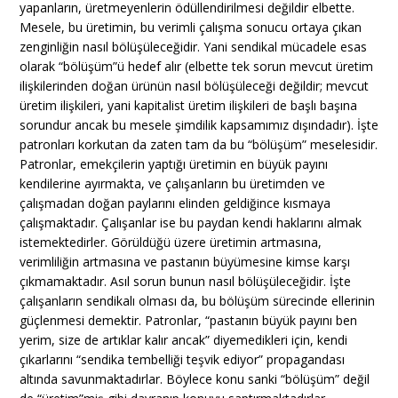
yapanların, üretmeyenlerin ödüllendirilmesi değildir elbette.
Mesele, bu üretimin, bu verimli çalışma sonucu ortaya çıkan
zenginliğin nasıl bölüşüleceğidir. Yani sendikal mücadele esas
olarak “bölüşüm”ü hedef alır (elbette tek sorun mevcut üretim
ilişkilerinden doğan ürünün nasıl bölüşüleceği değildir; mevcut
üretim ilişkileri, yani kapitalist üretim ilişkileri de başlı başına
sorundur ancak bu mesele şimdilik kapsamımız dışındadır). İşte
patronları korkutan da zaten tam da bu “bölüşüm” meselesidir.
Patronlar, emekçilerin yaptığı üretimin en büyük payını
kendilerine ayırmakta, ve çalışanların bu üretimden ve
çalışmadan doğan paylarını elinden geldiğince kısmaya
çalışmaktadır. Çalışanlar ise bu paydan kendi haklarını almak
istemektedirler. Görüldüğü üzere üretimin artmasına,
verimliliğin artmasına ve pastanın büyümesine kimse karşı
çıkmamaktadır. Asıl sorun bunun nasıl bölüşüleceğidir. İşte
çalışanların sendikalı olması da, bu bölüşüm sürecinde ellerinin
güçlenmesi demektir. Patronlar, “pastanın büyük payını ben
yerim, size de artıklar kalır ancak” diyemedikleri için, kendi
çıkarlarını “sendika tembelliği teşvik ediyor” propagandası
altında savunmaktadırlar. Böylece konu sanki “bölüşüm” değil