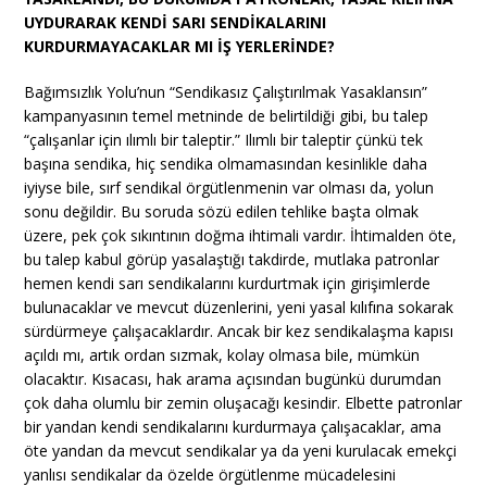
UYDURARAK KENDİ SARI SENDİKALARINI
KURDURMAYACAKLAR MI İŞ YERLERİNDE?
Bağımsızlık Yolu’nun “Sendikasız Çalıştırılmak Yasaklansın”
kampanyasının temel metninde de belirtildiği gibi, bu talep
“çalışanlar için ılımlı bir taleptir.” Ilımlı bir taleptir çünkü tek
başına sendika, hiç sendika olmamasından kesinlikle daha
iyiyse bile, sırf sendikal örgütlenmenin var olması da, yolun
sonu değildir. Bu soruda sözü edilen tehlike başta olmak
üzere, pek çok sıkıntının doğma ihtimali vardır. İhtimalden öte,
bu talep kabul görüp yasalaştığı takdirde, mutlaka patronlar
hemen kendi sarı sendikalarını kurdurtmak için girişimlerde
bulunacaklar ve mevcut düzenlerini, yeni yasal kılıfına sokarak
sürdürmeye çalışacaklardır. Ancak bir kez sendikalaşma kapısı
açıldı mı, artık ordan sızmak, kolay olmasa bile, mümkün
olacaktır. Kısacası, hak arama açısından bugünkü durumdan
çok daha olumlu bir zemin oluşacağı kesindir. Elbette patronlar
bir yandan kendi sendikalarını kurdurmaya çalışacaklar, ama
öte yandan da mevcut sendikalar ya da yeni kurulacak emekçi
yanlısı sendikalar da özelde örgütlenme mücadelesini