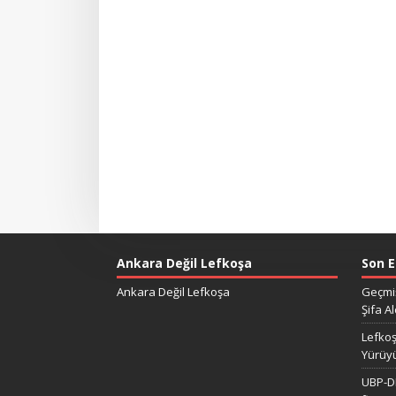
Ankara Değil Lefkoşa
Son E
Ankara Değil Lefkoşa
Geçmiş
Şifa Al
Lefkoş
Yürüy
UBP-DP