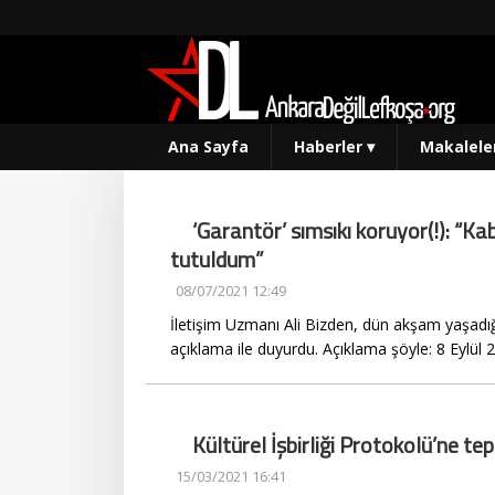
Ana Sayfa
Haberler
▾
Makalele
‘Garantör’ sımsıkı koruyor(!): “Ka
tutuldum”
08/07/2021 12:49
İletişim Uzmanı Ali Bizden, dün akşam yaşadığ
açıklama ile duyurdu. Açıklama şöyle: 8 Eylül 2
Kültürel İşbirliği Protokolü’ne tep
15/03/2021 16:41