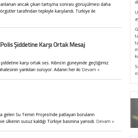
d
lanlanan ancak çıkan tartışma sonrası görüşülmesi daha
örgütler tarafından tepkiyle karşılandı. Türkiye ile
U
a
G
t
t
en Polis Şiddetine Karşı Ortak Mesaj
m
k
is şiddetine karşı ortak ses. Kıbrıs’ın güneyinde geçtiğimiz
S
alesinin yankıları sürüyor. Adanın her iki
Devam »
o
s’a gelen Su Temin Projesi’nde patlayan boruların
ve ülkenin susuz kaldığı Türkiye basınına yansıdı.
Devam »