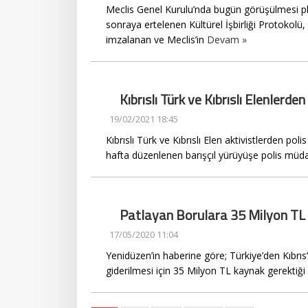
Meclis Genel Kurulu’nda bugün görüşülmesi p
sonraya ertelenen Kültürel İşbirliği Protokolü, 
imzalanan ve Meclis’in
Devam »
Kıbrıslı Türk ve Kıbrıslı Elenlerd
19/02/2021 18:45
Kıbrıslı Türk ve Kıbrıslı Elen aktivistlerden pol
hafta düzenlenen barışçıl yürüyüşe polis müdah
Patlayan Borulara 35 Milyon TL
17/05/2020 11:04
Yenidüzen’in haberine göre; Türkiye’den Kıbrı
giderilmesi için 35 Milyon TL kaynak gerektiği 