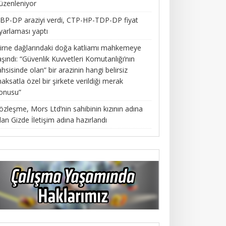
üzenleniyor
BP-DP araziyi verdi, CTP-HP-TDP-DP fiyat
yarlaması yaptı
irne dağlarındaki doğa katliamı mahkemeye
aşındı: “Güvenlik Kuvvetleri Komutanlığı’nın
ahsisinde olan” bir arazinin hangi belirsiz
aksatla özel bir şirkete verildiği merak
onusu”
özleşme, Mors Ltd’nin sahibinin kızının adına
lan Gizde İletişim adına hazırlandı