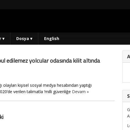
r
▾
Dosya
▾
English
bul edilemez yolcular odasında kilit altında
ı olayları kişisel sosyal medya hesabından yaptığı
020’de verilen talimatla ‘milli güvenliğe
Devam »
S
G
ki
A
L