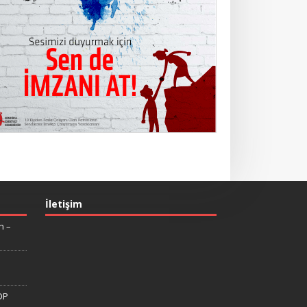
İletişim
n –
DP