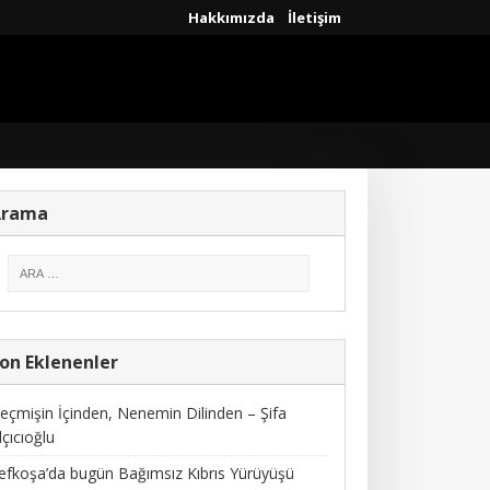
Hakkımızda
İletişim
Arama
on Eklenenler
eçmişin İçinden, Nenemin Dilinden – Şifa
lçıcıoğlu
efkoşa’da bugün Bağımsız Kıbrıs Yürüyüşü