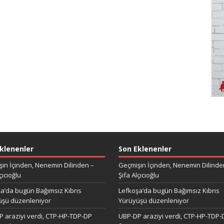
klenenler
Son Eklenenler
in İçinden, Nenemin Dilinden –
Geçmişin İçinden, Nenemin Dilinde
çıcıoğlu
Şifa Alçıcıoğlu
a’da bugün Bağımsız Kıbrıs
Lefkoşa’da bugün Bağımsız Kıbrıs
üşü düzenleniyor
Yürüyüşü düzenleniyor
 araziyi verdi, CTP-HP-TDP-DP
UBP-DP araziyi verdi, CTP-HP-TDP-