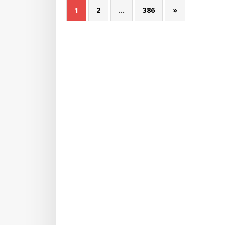
1
2
…
386
»