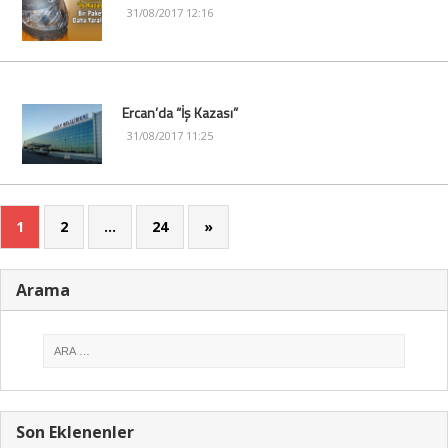
31/08/2017 12:16
Ercan’da “İş Kazası”
31/08/2017 11:25
1
2
…
24
»
Arama
Son Eklenenler