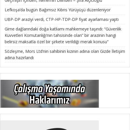
Geçmişin İçinden, Nenemin Dilinden – Şifa Alçıcıoğlu
Lefkoşa’da bugün Bağımsız Kıbrıs Yürüyüşü düzenleniyor
UBP-DP araziyi verdi, CTP-HP-TDP-DP fiyat ayarlaması yaptı
Girne dağlarındaki doğa katliamı mahkemeye taşındı: “Güvenlik
Kuvvetleri Komutanlığı’nın tahsisinde olan” bir arazinin hangi
belirsiz maksatla özel bir şirkete verildiği merak konusu”
Sözleşme, Mors Ltd’nin sahibinin kızının adına olan Gizde İletişim
adına hazırlandı