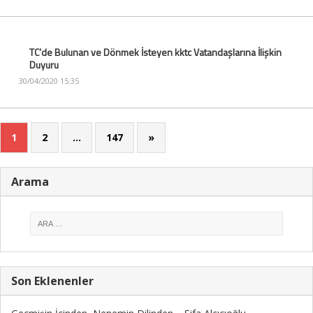
TC’de Bulunan ve Dönmek İsteyen kktc Vatandaşlarına İlişkin
Duyuru
30/04/2020 15:35
1
2
…
147
»
Arama
Son Eklenenler