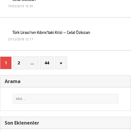
19/03/2019 10:39
Türk Lirası’nın Kıbrıs’taki Krizi – Celal Özkızan
23/12/2018 12:17
1
2
…
44
»
Arama
Son Eklenenler