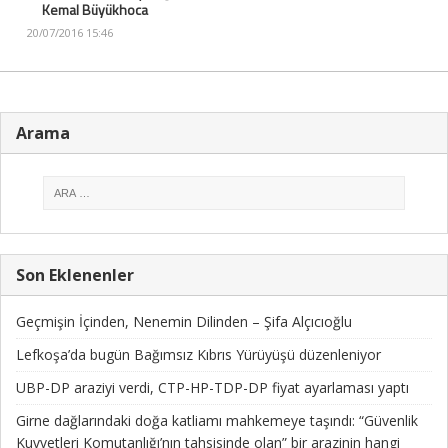
Kemal Büyükhoca
20/07/2016 15:46
Arama
Son Eklenenler
Geçmişin İçinden, Nenemin Dilinden – Şifa Alçıcıoğlu
Lefkoşa’da bugün Bağımsız Kıbrıs Yürüyüşü düzenleniyor
UBP-DP araziyi verdi, CTP-HP-TDP-DP fiyat ayarlaması yaptı
Girne dağlarındaki doğa katliamı mahkemeye taşındı: “Güvenlik
Kuvvetleri Komutanlığı’nın tahsisinde olan” bir arazinin hangi