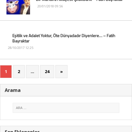
20/01/2018 09:56
Eşitlik ve Adalet Yoktur, Öte Dünyadadır Diyenlere… – Fatih
Bayraktar
28/10/2017 12:25
1
2
…
24
»
Arama
Son Eklenenler