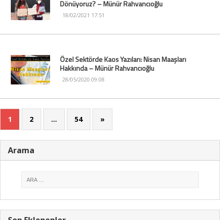
Dönüyoruz? – Münür Rahvancıoğlu
18/02/2021 17:51
Özel Sektörde Kaos Yazıları: Nisan Maaşları
Hakkında – Münür Rahvancıoğlu
28/05/2020 09:08
1
2
…
54
»
Arama
Son Eklenenler