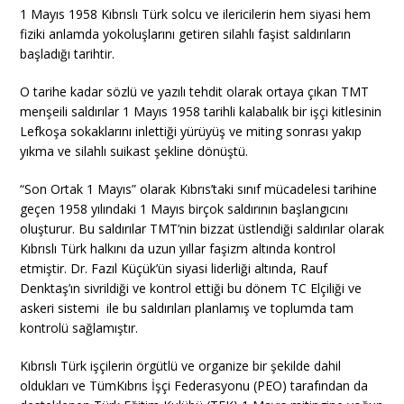
1 Mayıs 1958 Kıbrıslı Türk solcu ve ilericilerin hem siyasi hem
fiziki anlamda yokoluşlarını getiren silahlı faşist saldırıların
başladığı tarihtir.
O tarihe kadar sözlü ve yazılı tehdit olarak ortaya çıkan TMT
menşeili saldırılar 1 Mayıs 1958 tarihli kalabalık bir işçi kitlesinin
Lefkoşa sokaklarını inlettiği yürüyüş ve miting sonrası yakıp
yıkma ve silahlı suikast şekline dönüştü.
“Son Ortak 1 Mayıs” olarak Kıbrıs’taki sınıf mücadelesi tarihine
geçen 1958 yılındaki 1 Mayıs birçok saldırının başlangıcını
oluşturur. Bu saldırılar TMT’nin bizzat üstlendiği saldırılar olarak
Kıbrıslı Türk halkını da uzun yıllar faşizm altında kontrol
etmiştir. Dr. Fazıl Küçük’ün siyasi liderliği altında, Rauf
Denktaş’ın sivrildiği ve kontrol ettiği bu dönem TC Elçiliği ve
askeri sistemi ile bu saldırıları planlamış ve toplumda tam
kontrolü sağlamıştır.
Kıbrıslı Türk işçilerin örgütlü ve organize bir şekilde dahil
oldukları ve TümKıbrıs İşçi Federasyonu (PEO) tarafından da