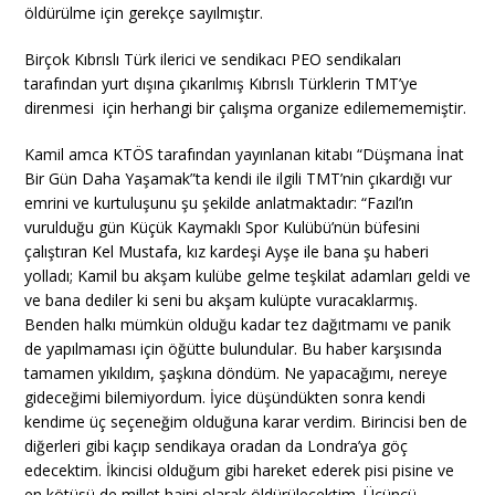
öldürülme için gerekçe sayılmıştır.
Birçok Kıbrıslı Türk ilerici ve sendikacı PEO sendikaları
tarafından yurt dışına çıkarılmış Kıbrıslı Türklerin TMT’ye
direnmesi için herhangi bir çalışma organize edilemememiştir.
Kamil amca KTÖS tarafından yayınlanan kitabı “Düşmana İnat
Bir Gün Daha Yaşamak”ta kendi ile ilgili TMT’nin çıkardığı vur
emrini ve kurtuluşunu şu şekilde anlatmaktadır: “Fazıl’ın
vurulduğu gün Küçük Kaymaklı Spor Kulübü’nün büfesini
çalıştıran Kel Mustafa, kız kardeşi Ayşe ile bana şu haberi
yolladı; Kamil bu akşam kulübe gelme teşkilat adamları geldi ve
ve bana dediler ki seni bu akşam kulüpte vuracaklarmış.
Benden halkı mümkün olduğu kadar tez dağıtmamı ve panik
de yapılmaması için öğütte bulundular. Bu haber karşısında
tamamen yıkıldım, şaşkına döndüm. Ne yapacağımı, nereye
gideceğimi bilemiyordum. İyice düşündükten sonra kendi
kendime üç seçeneğim olduğuna karar verdim. Birincisi ben de
diğerleri gibi kaçıp sendikaya oradan da Londra’ya göç
edecektim. İkincisi olduğum gibi hareket ederek pisi pisine ve
en kötüsü de millet haini olarak öldürülecektim. Üçüncü