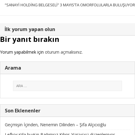
“SANAYİ HOLDİNG BELGESELİ” 3 MAYIS’TA OMORFOLULARLA BULUŞUYOR
İlk yorum yapan olun
Bir yanıt bırakın
Yorum yapabilmek için
oturum açmalısınız
.
Arama
Son Eklenenler
Geçmişin İçinden, Nenemin Dilinden – Şifa Alçıcıoğlu
Lefkoşa’da bugün Bağımsız Kıbrıs Yürüyüşü düzenleniyor