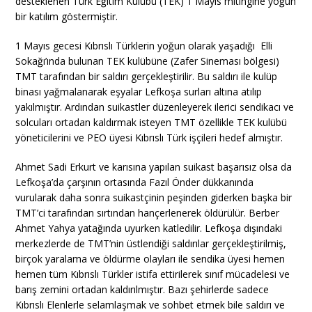
desteklenen Türk Eğitim Kulübü (TEK) 1 Mayıs mitingine yoğun
bir katılım göstermiştir.
1 Mayıs gecesi Kıbrıslı Türklerin yoğun olarak yaşadığı Elli
Sokağı’ında bulunan TEK kulübüne (Zafer Sineması bölgesi)
TMT tarafından bir saldırı gerçekleştirilir. Bu saldırı ile kulüp
binası yağmalanarak eşyalar Lefkoşa surları altına atılıp
yakılmıştır. Ardından suikastler düzenleyerek ilerici sendikacı ve
solcuları ortadan kaldırmak isteyen TMT özellikle TEK kulübü
yöneticilerini ve PEO üyesi Kıbrıslı Türk işçileri hedef almıştır.
Ahmet Sadi Erkurt ve karısına yapılan suikast başarısız olsa da
Lefkoşa’da çarşının ortasında Fazıl Önder dükkanında
vurularak daha sonra suikastçinin peşinden giderken başka bir
TMT’ci tarafından sırtından hançerlenerek öldürülür. Berber
Ahmet Yahya yatağında uyurken katledilir. Lefkoşa dışındaki
merkezlerde de TMT’nin üstlendiği saldırılar gerçekleştirilmiş,
birçok yaralama ve öldürme olayları ile sendika üyesi hemen
hemen tüm Kıbrıslı Türkler istifa ettirilerek sınıf mücadelesi ve
barış zemini ortadan kaldırılmıştır. Bazı şehirlerde sadece
Kıbrıslı Elenlerle selamlaşmak ve sohbet etmek bile saldırı ve