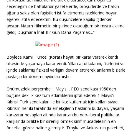
seçeneğim de haftalardır gazetelerde, broşürlerde ve halkın
ağzına sakız olan faşistleri istifa etmemiz isteklerine boyun
eğerek istifa edecektim. Bu düşüncelere kapılıp giderken
ansızın Nazım Hikmet’in bir şiirinde okuduğum bir mısra aklıma
geldi; Düşmana İnat Bir Gün Daha Yaşamak…”
Böylece Kamil Tuncel (Korat) hayati bir karar vererek kendi
ülkesinde yaşamaya karar verdi. Yıllarca tutkularını, fikirlerini ve
içinde saklamış fiziksel varlığını devam ettirerek anılarını bizlerle
paylaşıp bir dönemi aydınlatmıştır.
Önümüzdeki perşembe 1 Mayıs… PEO sendikası 1958’den
bugüne dek ilk kez tüm etkinliklerini iptal ederek 1 Mayıs’ı
Kıbrıslı Türk sendikaları ile birlikte kutlamak için kolları sıvadı.
Kıbrıs’ın her iki tarafında emekçilerin haklarını budayan, yaşamı
kar-zarar hesapları altında karartan bu neo-liberal politikalar
karşısında birlikte bir direnişi örmek sınıf mücadelesinin en
öncelikli görevi haline gelmiştir. Troyka ve Ankara’nın paketleri,