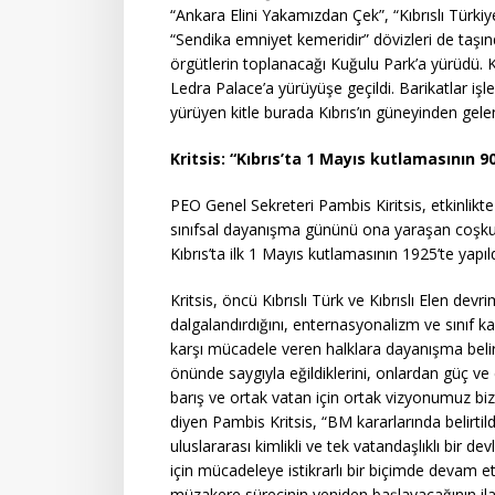
“Ankara Elini Yakamızdan Çek”, “Kıbrıslı Türkiye
“Sendika emniyet kemeridir” dövizleri de taşın
örgütlerin toplanacağı Kuğulu Park’a yürüdü. 
Ledra Palace’a yürüyüşe geçildi. Barikatlar iş
yürüyen kitle burada Kıbrıs’ın güneyinden gele
Kritsis: “Kıbrıs’ta 1 Mayıs kutlamasının 90
PEO Genel Sekreteri Pambis Kiritsis, etkinlik
sınıfsal dayanışma gününü ona yaraşan coşkuyl
Kıbrıs’ta ilk 1 Mayıs kutlamasının 1925’te yapıl
Kritsis, öncü Kıbrıslı Türk ve Kıbrıslı Elen devrim
dalgalandırdığını, enternasyonalizm ve sınıf ka
karşı mücadele veren halklara dayanışma belirte
önünde saygıyla eğildiklerini, onlardan güç ve c
barış ve ortak vatan için ortak vizyonumuz bizi
diyen Pambis Kritsis, “BM kararlarında belirtildi
uluslararası kimlikli ve tek vatandaşlıklı bir 
için mücadeleye istikrarlı bir biçimde devam et
müzakere sürecinin yeniden başlayacağının ila