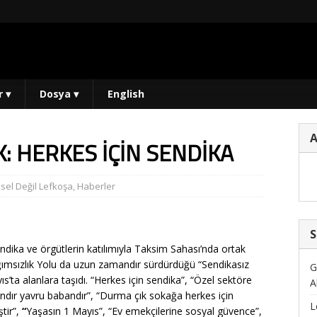
r
▾
Dosya
▾
English
K: HERKES İÇİN SENDİKA
sel Değil Lefkoşa
,
Haberler
S
ndika ve örgütlerin katılımıyla Taksim Sahası’nda ortak
Bağımsızlık Yolu da uzun zamandır sürdürdüğü “Sendikasız
G
’ta alanlara taşıdı. “Herkes için sendika”, “Özel sektöre
A
tandır yavru babandır”, “Durma çık sokağa herkes için
L
tir”,
“
Yaşasın 1 Mayıs”, “Ev emekçilerine sosyal güvence”,