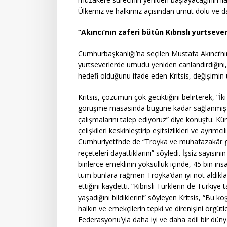
Ülkemiz ve halkımız açısından umut dolu ve dah
“Akıncı’nın zaferi bütün Kıbrıslı yurtsev
Cumhurbaşkanlığı’na seçilen Mustafa Akıncı’nın 
yurtseverlerde umudu yeniden canlandırdığını
hedefi olduğunu ifade eden Kritsis, değişimin u
Kritsis, çözümün çok geciktiğini belirterek, “İk
görüşme masasında bugüne kadar sağlanmış ol
çalışmalarını talep ediyoruz” diye konuştu. Kü
çelişkileri keskinleştirip eşitsizlikleri ve ayrımcı
Cumhuriyeti’nde de “Troyka ve muhafazakâr g
reçeteleri dayattıklarını” söyledi. İşsiz sayısını
binlerce emeklinin yoksulluk içinde, 45 bin ins
tüm bunlara rağmen Troyka’dan iyi not aldıkla
ettiğini kaydetti. “Kıbrıslı Türklerin de Türkiy
yaşadığını bildiklerini” söyleyen Kritsis, “Bu k
halkın ve emekçilerin tepki ve direnişini örgüt
Federasyonu’yla daha iyi ve daha adil bir dünya 