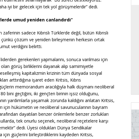
a iyi bir gelecek için tek yol görüşmelerdir” dedi.
erlerde umud yeniden canlandırdı”
zaferinin sadece Kıbrıslı Türklerde değil, bütün Kıbrıslı
, çünkü çözüm ve yeniden birleşmenin herkesin ortak
mut verdiğini belirtti.
i liderden gerekenleri yapmalarını, sonuca varılması için
an görüş birliklerini dayanak alıp samimiyetle
reselleşmiş kapitalizmin krizinin tüm dünyada sosyal
lıkları arttırdığına işaret eden Kritsis, Kıbrıs
üçlerin memorandum aracılığıyla halk düşmanı neoliberal
n 80 bini geçtiğini, iki gençten birinin işsiz olduğunu,
anın yardımlarla yaşamak zorunda kaldığını anlatan Kritsis,
rı için hükümetin ve neoliberal savunucularının bayram
e tarafından dayatılan benzer önlemlerle benzer zorlukları
oşullarda, tek onurlu seçenek, neoliberal reçetelere karşı
lemektir” dedi. Üyesi oldukları Dünya Sendikalar
için güçlerini birleştirdiklerini kaydeden Kritsis,