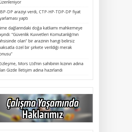
üzenleniyor
BP-DP araziyi verdi, CTP-HP-TDP-DP fiyat
yarlaması yaptı
irne dağlarındaki doğa katliamı mahkemeye
aşındı: “Güvenlik Kuvvetleri Komutanlığı’nın
ahsisinde olan” bir arazinin hangi belirsiz
aksatla özel bir şirkete verildiği merak
onusu”
özleşme, Mors Ltd’nin sahibinin kızının adına
lan Gizde İletişim adına hazırlandı