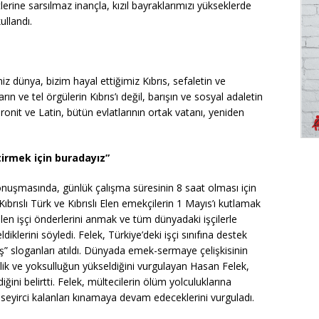
rine sarsılmaz inançla, kızıl bayraklarımızı yükseklerde
ullandı.
z dünya, bizim hayal ettiğimiz Kıbrıs, sefaletin ve
n ve tel örgülerin Kıbrıs’ı değil, barışın ve sosyal adaletin
 Maronit ve Latin, bütün evlatlarının ortak vatanı, yeniden
tirmek için buradayız”
onuşmasında, günlük çalışma süresinin 8 saat olması için
rıslı Türk ve Kıbrıslı Elen emekçilerin 1 Mayıs’ı kutlamak
dilen işçi önderlerini anmak ve tüm dünyadaki işçilerle
eldiklerini söyledi. Felek, Türkiye’deki işçi sınıfına destek
niş” sloganları atıldı. Dünyada emek-sermaye çelişkisinin
zlik ve yoksulluğun yükseldiğini vurgulayan Hasan Felek,
iğini belirtti. Felek, mültecilerin ölüm yolculuklarına
ye seyirci kalanları kınamaya devam edeceklerini vurguladı.