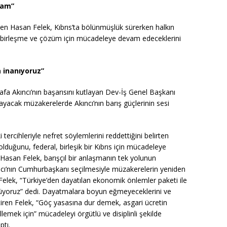
vam”
den Hasan Felek, Kıbrıs’ta bölünmüşlük sürerken halkın
n birleşme ve çözüm için mücadeleye devam edeceklerini
a inanıyoruz”
tafa Akıncı’nın başarısını kutlayan Dev-İş Genel Başkanı
yacak müzakerelerde Akıncı’nın barış güçlerinin sesi
tercihleriyle nefret söylemlerini reddettiğini belirten
lduğunu, federal, birleşik bir Kıbrıs için mücadeleye
. Hasan Felek, barışçıl bir anlaşmanın tek yolunun
cı’nın Cumhurbaşkanı seçilmesiyle müzakerelerin yeniden
 Felek, “Türkiye’den dayatılan ekonomik önlemler paketi ile
ödüyoruz” dedi. Dayatmalara boyun eğmeyeceklerini ve
iren Felek, “Göç yasasına dur demek, asgari ücretin
lemek için” mücadeleyi örgütlü ve disiplinli şekilde
ptı.