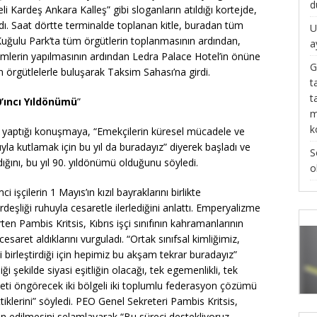
d
li Kardeş Ankara Kalleş” gibi sloganların atıldığı kortejde,
dı. Saat dörtte terminalde toplanan kitle, buradan tüm
U
Kuğulu Park’ta tüm örgütlerin toplanmasının ardından,
a
lemlerin yapılmasının ardından Ledra Palace Hotel’in önüne
G
n örgütlelerle buluşarak Taksim Sahası’na girdi.
t
t
’ıncı
Yıldönümü
”
m
k
te yaptığı konuşmaya, “Emekçilerin küresel mücadele ve
a kutlamak için bu yıl da buradayız” diyerek başladı ve
S
dığını, bu yıl 90. yıldönümü olduğunu söyledi.
o
ci işçilerin 1 Mayıs’ın kızıl bayraklarını birlikte
rdeşliği ruhuyla cesaretle ilerlediğini anlattı. Emperyalizme
n Pambis Kritsis, Kıbrıs işçi sınıfının kahramanlarının
esaret aldıklarını vurguladı. “Ortak sınıfsal kimliğimiz,
 birleştirdiği için hepimiz bu akşam tekrar buradayız”
ği şekilde siyasi eşitliğin olacağı, tek egemenlikli, tek
devleti öngörecek iki bölgeli iki toplumlu federasyon çözümü
tiklerini” söyledi. PEO Genel Sekreteri Pambis Kritsis,
n edilmesini selamlayarak “Bu süreci destekliyoruz.