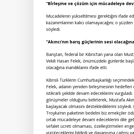
“Bİrleşme ve çözüm için mücadeleye de
Mücadelenin yükseltilmesi gerektiğini ifade e
kazanımlarının kalıcı olamayacağını; o yüzde
söyledi.
“Akıncı’nın barış güçlerinin sesi olacağın
Barıştan, federal bir Kıbrıs’tan yana olan Mus
Vekili Hasan Felek, önümüzdeki günlerde başla
olacağına inandıklarını ifade etti.
Kıbrıslı Türklerin Cumhurbaşkanlığı seçimindeki 
Felek, adanın yeniden birleşmesinin hedefleri o
istikrarlı şekilde devam edeceklerini vurguladı
görüşmeler olduğunu belirterek, Mustafa Akın
başlayacak olmasını desteklediklerini söyledi.
Troyka’nın paketinin bedelini biz emekçiler 
ortak mücadeleye devam edeceklerini dile get
sefalet ücreti olmaması, özelleştirmeleri engel
yürüteceklerini bildirdi ve dayanışma çağrısı ya