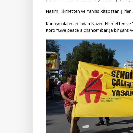
Nazım Hikmet’ten ve Yannis Rİtsos’tan şiirler…
Konuşmaların ardından Nazım Hikmet’ten ve Ya
Koro “Give peace a chance” (barışa bir şans ver