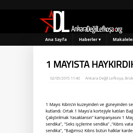
Ana Sayfa
Haberler
▾
Makalele
1 MAYISTA HAYKIRDI
02/05/2015 11:40
Ankara Değil Lefkoşa
,
Brük
1 Mayıs Kıbrıs’ın kuzeyinden ve güneyinden se
kutlandı. Ortak 1 Mayıs’a kortejiyle katılan 
Çalıştırılmak Yasaklansın” kampanyasını 1 Mayıs
sendika”, “Seks işçilerine sendika” ,“Kıbrıs va
sendika”, “Bağımsız Kıbrıs bütün halklar kardeş