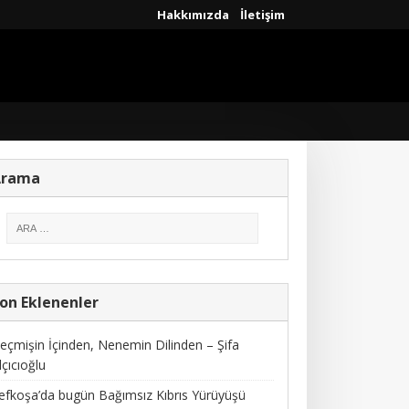
Hakkımızda
İletişim
Arama
on Eklenenler
eçmişin İçinden, Nenemin Dilinden – Şifa
lçıcıoğlu
efkoşa’da bugün Bağımsız Kıbrıs Yürüyüşü