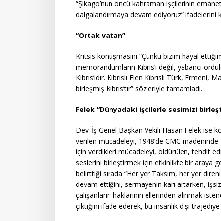
“Şikago’nun öncü kahraman işçilerinin emanetle
dalgalandırmaya devam ediyoruz” ifadelerini k
“Ortak vatan”
Kritsis konuşmasını “Çünkü bizim hayal ettiğimi
memorandumların Kıbrıs’ı değil, yabancı orduları
Kıbrıs’ıdır. Kıbrıslı Elen Kıbrıslı Türk, Ermeni,
birleşmiş Kıbrıs’tır” sözleriyle tamamladı.
Felek “Dünyadaki işçilerle sesimizi birleş
Dev-İş Genel Başkan Vekili Hasan Felek ise k
verilen mücadeleyi, 1948’de CMC madeninde Kıb
için verdikleri mücadeleyi, öldürülen, tehdit e
seslerini birleştirmek için etkinlikte bir araya g
belirttiği sırada “Her yer Taksim, her yer dire
devam ettiğini, sermayenin karı artarken, işsi
çalışanların haklarının ellerinden alınmak istend
çıktığını ifade ederek, bu insanlık dışı trajedi