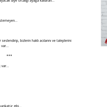
nayacak diye ortalığı ayağa kaldıran…
 istemeyen…
seslendirip, bizlerin haklı acılarını ve taleplerini
t var…
***
k var…
karikatür gibi…