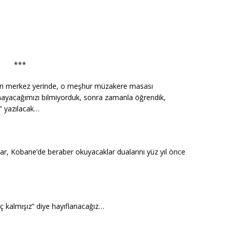
***
en merkez yerinde, o meşhur müzakere masası
amayacağımızı bilmiyorduk, sonra zamanla öğrendik,
k” yazılacak…
lar, Kobane’de beraber okuyacaklar dualarını yüz yıl önce
ç kalmışız” diye hayıflanacağız…