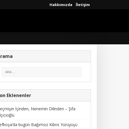
Hakkımızda
İletişim
Arama
on Eklenenler
eçmişin İçinden, Nenemin Dilinden – Şifa
lçıcıoğlu
efkoşa’da bugün Bağımsız Kıbrıs Yürüyüşü