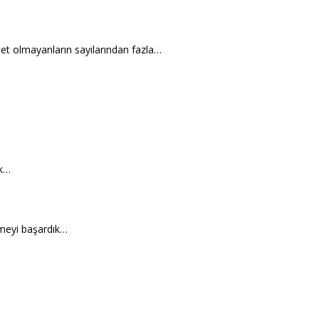
let olmayanların sayılarından fazla…
ık…
lmeyi başardık…