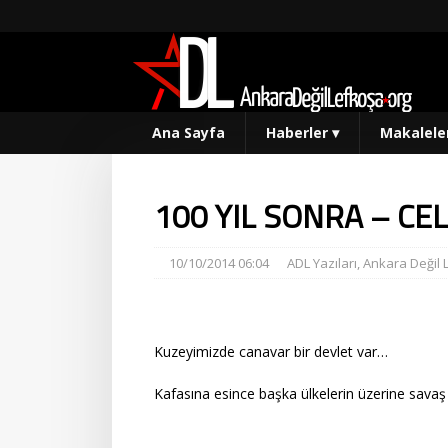
Ana Sayfa
Haberler
▾
Makalele
100 YIL SONRA – CE
10/10/2014 06:04
ADL Yazıları
,
Ankara Değil 
Kuzeyimizde canavar bir devlet var…
Kafasına esince başka ülkelerin üzerine savaş