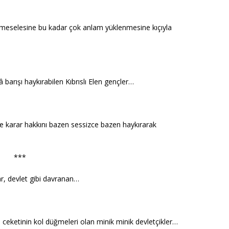
meselesine bu kadar çok anlam yüklenmesine kıçıyla
halâ barışı haykırabilen Kıbrıslı Elen gençler…
 ve karar hakkını bazen sessizce bazen haykırarak
***
ar, devlet gibi davranan…
 ceketinin kol düğmeleri olan minik minik devletçikler…