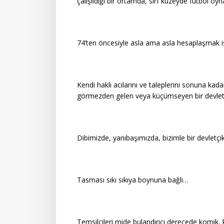
çalışıldığı bir ortamda, sırf kuzeyde futbol oy
74’ten öncesiyle asla ama asla hesaplaşmak
Kendi haklı acılarını ve taleplerini sonuna kadar 
görmezden gelen veya küçümseyen bir devle
Dibimizde, yanıbaşımızda, bizimle bir devletçi
Tasması sıkı sıkıya boynuna bağlı…
Temsilcileri mide bulandırıcı derecede komik, 