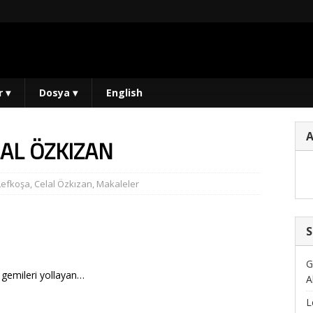
r
▾
Dosya
▾
English
LAL ÖZKIZAN
Lefkoşa
,
Celal Özkızan
,
Makaleler
S
G
 gemileri yollayan…
A
L