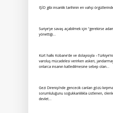
IŞİD gibi insanlık tarihinin en vahşi örgütlerind
Suriye’ye savaş açabilmek için “gerekirse adam
yönettiği…
Kürt halkı Kobane’de ve dolayısıyla –Türkiye
varoluş mücadelesi verirken askeri, jandarmayı, 
onlarca insanın katledilmesine sebep olan…
Gezi Direnişi’nde gencecik canları gözü kır
sorumluluğunu soğukkanlılıkla üstlenen, ölenler
devlet…