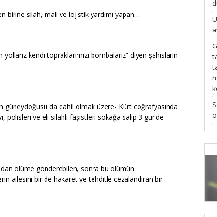
d
en birine silah, mali ve lojistik yardımı yapan…
U
a
G
 yollarız kendi topraklarımızı bombalarız” diyen şahısların
t
t
m
k
S
’nin güneydoğusu da dahil olmak üzere- Kürt coğrafyasında
o
polisleri ve eli silahlı faşistleri sokağa salıp 3 günde
pmadan ölüme gönderebilen, sonra bu ölümün
in ailesini bir de hakaret ve tehditle cezalandıran bir