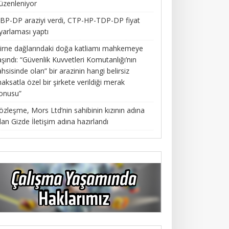
üzenleniyor
BP-DP araziyi verdi, CTP-HP-TDP-DP fiyat
yarlaması yaptı
irne dağlarındaki doğa katliamı mahkemeye
aşındı: “Güvenlik Kuvvetleri Komutanlığı’nın
ahsisinde olan” bir arazinin hangi belirsiz
aksatla özel bir şirkete verildiği merak
onusu”
özleşme, Mors Ltd’nin sahibinin kızının adına
lan Gizde İletişim adına hazırlandı