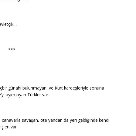
evletçik…
***
içbir günahı bulunmayan, ve Kürt kardeşleriyle sonuna
’yi ayırmayan Türkler var…
 canavarla savaşan, öte yandan da yeri geldiğinde kendi
çleri var..