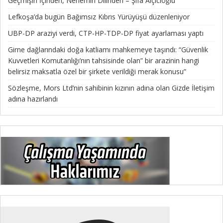
Geçmişin İçinden, Nenemin Dilinden – Şifa Alçıcıoğlu
Lefkoşa’da bugün Bağımsız Kıbrıs Yürüyüşü düzenleniyor
UBP-DP araziyi verdi, CTP-HP-TDP-DP fiyat ayarlaması yaptı
Girne dağlarındaki doğa katliamı mahkemeye taşındı: “Güvenlik
Kuvvetleri Komutanlığı’nın tahsisinde olan” bir arazinin hangi
belirsiz maksatla özel bir şirkete verildiği merak konusu”
Sözleşme, Mors Ltd’nin sahibinin kızının adına olan Gizde İletişim
adına hazırlandı