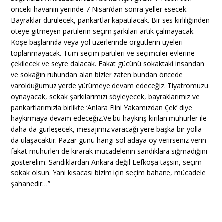
önceki havanın yerinde 7 Nisan’dan sonra yeller esecek.
Bayraklar dürülecek, pankartlar kapatılacak. Bir ses kirliliğinden
öteye gitmeyen partilerin seçim şarkıları artık çalmayacak.
Köşe başlarında veya yol üzerlerinde örgütlerin üyeleri
toplanmayacak. Tüm seçim partileri ve seçimciler evlerine
çekilecek ve seyre dalacak. Fakat gücünü sokaktaki insandan
ve sokağın ruhundan alan bizler zaten bundan öncede
varolduğumuz yerde yürümeye devam edeceğiz. Tiyatromuzu
oynayacak, sokak şarkılarımızı söyleyecek, bayraklarımız ve
pankartlarımızla birlikte ‘Anlara Elini Yakamızdan Çek’ diye
haykırmaya devam edeceğiz.Ve bu haykırış kırılan mühürler ile
daha da gürleşecek, mesajımız varacağı yere başka bir yolla
da ulaşacaktır. Pazar günü hangi sol adaya oy verirseniz verin
fakat mühürleri de kırarak mücadelenin sandıklara sığmadığını
gösterelim. Sandıklardan Ankara değil Lefkoşa taşsın, seçim
sokak olsun. Yani kısacası bizim için seçim bahane, mücadele
şahanedir…”