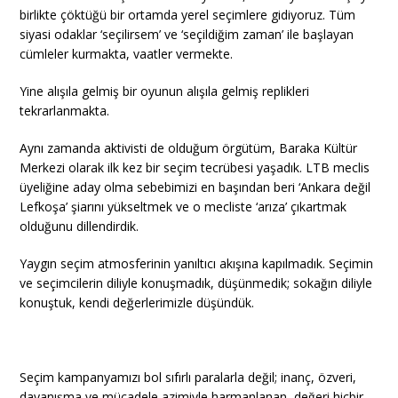
birlikte çöktüğü bir ortamda yerel seçimlere gidiyoruz. Tüm
siyasi odaklar ‘seçilirsem’ ve ‘seçildiğim zaman’ ile başlayan
cümleler kurmakta, vaatler vermekte.
Yine alışıla gelmiş bir oyunun alışıla gelmiş replikleri
tekrarlanmakta.
Aynı zamanda aktivisti de olduğum örgütüm, Baraka Kültür
Merkezi olarak ilk kez bir seçim tecrübesi yaşadık. LTB meclis
üyeliğine aday olma sebebimizi en başından beri ‘Ankara değil
Lefkoşa’ şiarını yükseltmek ve o mecliste ‘arıza’ çıkartmak
olduğunu dillendirdik.
Yaygın seçim atmosferinin yanıltıcı akışına kapılmadık. Seçimin
ve seçimcilerin diliyle konuşmadık, düşünmedik; sokağın diliyle
konuştuk, kendi değerlerimizle düşündük.
Seçim kampanyamızı bol sıfırlı paralarla değil; inanç, özveri,
dayanışma ve mücadele azimiyle harmanlanan, değeri hiçbir