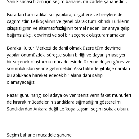
Yani kısacası bizim için seçim bahane, mücadele şahanedir…
Buradan tüm radikal sol yapılara, örgütlere ve bireylere de
çağrımızdır. Lefkoşalı’nın ve genel olarak tüm Kıbrıslı Türkler’in
çıkışsızlığının ve alternatifsizliğinin temel nedeni bir araya gelip
bağımsızlıkçı, devrimci ve sol bir seçenek oluşturamamaktır.
Baraka Kültür Merkezi de dahil olmak üzere tüm devrimci
yapılar önümüzdeki süreçte solun birliği ve dayanışması; yeni
bir seçenek oluşturma mücadelesinde üzerine düşen görev ve
sorumlulukları yerine getirmelidir. Aksi taktirde gittikçe daralan
bu ablukada hareket edecek bir alana dahi sahip
olamayacağız.
Pazar günü hangi sol adaya oy verirseniz verin fakat mühürleri
de kırarak mücadelenin sandıklara sığmadığını gösterelim.
Sandıklardan Ankara değil Lefkoşa taşsın, seçim sokak olsun.
Seçim bahane mücadele şahane.