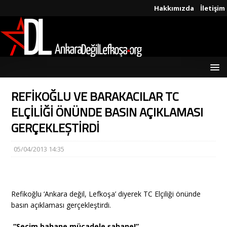
Hakkımızda
İletişim
REFİKOĞLU VE BARAKACILAR TC
ELÇİLİĞİ ÖNÜNDE BASIN AÇIKLAMASI
GERÇEKLEŞTİRDİ
05/04/2013 14:35
Refikoğlu ‘Ankara değil, Lefkoşa’ diyerek TC Elçiliği önünde
basın açıklaması gerçekleştirdi.
“Seçim bahane mücadele şahane!”