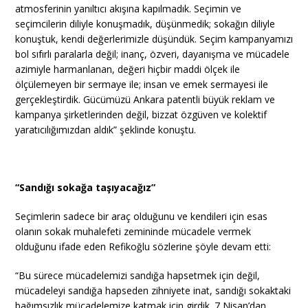
atmosferinin yanıltıcı akışına kapılmadık. Seçimin ve
seçimcilerin diliyle konuşmadık, düşünmedik; sokağın diliyle
konuştuk, kendi değerlerimizle düşündük. Seçim kampanyamızı
bol sıfırlı paralarla değil; inanç, özveri, dayanışma ve mücadele
azimiyle harmanlanan, değeri hiçbir maddi ölçek ile
ölçülemeyen bir sermaye ile; insan ve emek sermayesi ile
gerçekleştirdik. Gücümüzü Ankara patentli büyük reklam ve
kampanya şirketlerinden değil, bizzat özgüven ve kolektif
yaratıcılığımızdan aldık” şeklinde konuştu.
“Sandığı sokağa taşıyacağız”
Seçimlerin sadece bir araç olduğunu ve kendileri için esas
olanın sokak muhalefeti zemininde mücadele vermek
olduğunu ifade eden Refikoğlu sözlerine şöyle devam etti:
“Bu sürece mücadelemizi sandığa hapsetmek için değil,
mücadeleyi sandığa hapseden zihniyete inat, sandığı sokaktaki
bağımsızlık mücadelemize katmak için girdik. 7 Nisan’dan