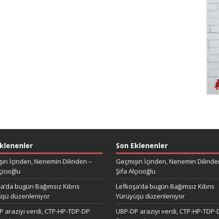
klenenler
Son Eklenenler
in İçinden, Nenemin Dilinden –
Geçmişin İçinden, Nenemin Dilinde
çıcıoğlu
Şifa Alçıcıoğlu
a’da bugün Bağımsız Kıbrıs
Lefkoşa’da bugün Bağımsız Kıbrıs
üşü düzenleniyor
Yürüyüşü düzenleniyor
 araziyi verdi, CTP-HP-TDP-DP
UBP-DP araziyi verdi, CTP-HP-TDP-