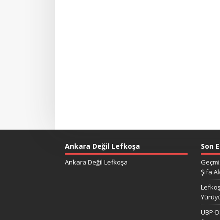
Ankara Değil Lefkoşa
Son E
Ankara Değil Lefkoşa
Geçmiş
Şifa Al
Lefkoş
Yürüy
UBP-DP