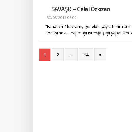
SAVAŞK – Celal Özkızan
30/08/2013 08:00
“Fanatizm” kavramı, genelde şöyle tanımlanır 
dönüşmesi… Yapmayı istediği şeyi yapabilmek iç
1
2
…
14
»