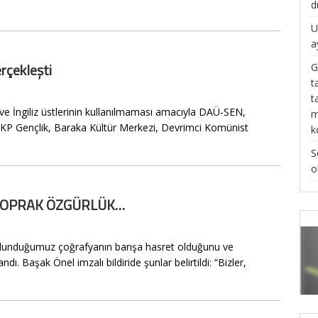
d
U
a
erçekleşti
G
t
t
e İngiliz üstlerinin kullanılmaması amacıyla DAÜ-SEN,
m
KP Gençlik, Baraka Kültür Merkezi, Devrimci Komünist
k
S
o
ŞK TOPRAK ÖZGÜRLÜK…
e bulunduğumuz çoğrafyanın barışa hasret olduğunu ve
ı. Başak Önel imzalı bildiride şunlar belirtildi: “Bizler,