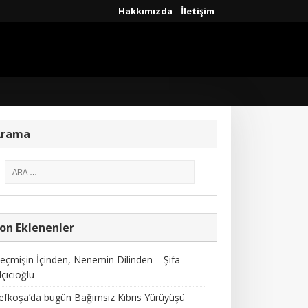
Hakkımızda
İletişim
Arama
on Eklenenler
eçmişin İçinden, Nenemin Dilinden – Şifa
lçıcıoğlu
efkoşa’da bugün Bağımsız Kıbrıs Yürüyüşü