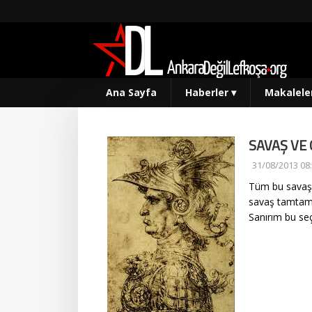
Ana Sayfa
Haberler
▾
Makalele
SAVAŞ VE 
31/08/2013 08
Tüm bu savaş ç
savaş tamtaml
Sanırım bu se