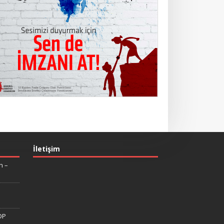
İletişim
n –
DP