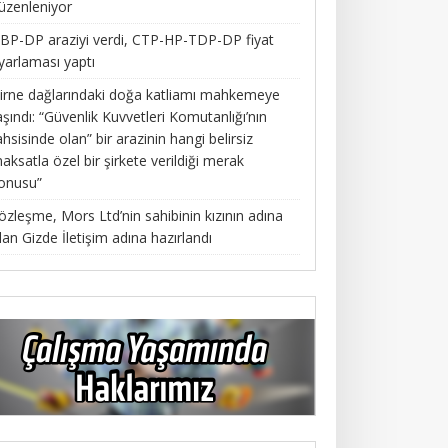
üzenleniyor
BP-DP araziyi verdi, CTP-HP-TDP-DP fiyat
yarlaması yaptı
irne dağlarındaki doğa katliamı mahkemeye
aşındı: “Güvenlik Kuvvetleri Komutanlığı’nın
ahsisinde olan” bir arazinin hangi belirsiz
aksatla özel bir şirkete verildiği merak
onusu”
özleşme, Mors Ltd’nin sahibinin kızının adına
lan Gizde İletişim adına hazırlandı