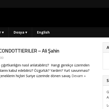
r
▾
Dosya
▾
English
CONDOTTIERILER – Ali Şahin
:00
ığırtkanlığını nasıl anlatabiliriz? Hangi gerekçe üzerinden
arını kabul edebiliriz? Özgürlük? Yardım? Yurt savunması?
çeneklerin hiçbiri Suriye üzerinde dönen savaş
Devam »
S
G
A
L