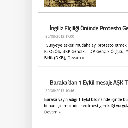
İngiliz Elçiliği Önünde Protesto G
30/08/2013 17:00
Suriye’ye askeri müdahaleyi protesto etmek v
KTOEÖS, BKP Gençlik, TDP Gençlik Örgütü, Y
Birlik (DKB),
Devam »
Baraka’dan 1 Eylül mesajı: A
30/08/2013 10:46
Baraka yayınladığı 1 Eylül bildirisinde içind
bunun için mücadele edilmesi gerektiği vurguland
Devam »