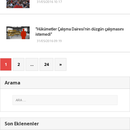
31/05/2016 10:17
“Hükümetler Çalışma Dairesi’nin düzgün çalışmasını
istemedi”
31/05/2016 09:19
1
2
…
24
»
Arama
Son Eklenenler