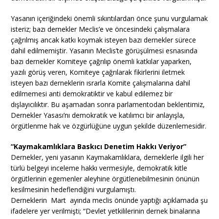
Yasanın içeriğindeki önemli sıkıntılardan önce şunu vurgulamak
isteriz; bazı dernekler Meclis’e ve öncesindeki çalışmalara
çağrılmış ancak katkı koymak isteyen bazı dernekler sürece
dahil edilmemiştir. Yasanın Meclis’te görüşülmesi esnasında
bazı dernekler Komiteye çağrılıp önemli katkılar yaparken,
yazılı görüş veren, Komiteye çağrılarak fikirlerini iletmek
isteyen bazı derneklerin ısrarla Komite çalışmalarına dahil
edilmemesi anti demokratiktir ve kabul edilemez bir
dışlayıcılıktır. Bu aşamadan sonra parlamentodan beklentimiz,
Dernekler Yasası’nı demokratik ve katılımcı bir anlayışla,
örgütlenme hak ve özgürlüğüne uygun şekilde düzenlemesidir.
“Kaymakamlıklara Baskıcı Denetim Hakkı Veriyor”
Dernekler, yeni yasanın Kaymakamlıklara, derneklerle ilgili her
türlü belgeyi inceleme hakkı vermesiyle, demokratik kitle
örgütlerinin egemenler aleyhine örgütlenebilmesinin önünün
kesilmesinin hedeflendiğini vurgulamıştı.
Derneklerin Mart ayında meclis önünde yaptığı açıklamada şu
ifadelere yer verilmişti; “Devlet yetkililerinin dernek binalarına