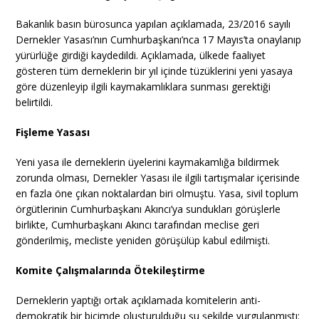
Bakanlık basın bürosunca yapılan açıklamada, 23/2016 sayılı
Dernekler Yasası’nın Cumhurbaşkanı’nca 17 Mayıs’ta onaylanıp
yürürlüğe girdiği kaydedildi. Açıklamada, ülkede faaliyet
gösteren tüm derneklerin bir yıl içinde tüzüklerini yeni yasaya
göre düzenleyip ilgili kaymakamlıklara sunması gerektiği
belirtildi.
Fişleme Yasası
Yeni yasa ile derneklerin üyelerini kaymakamlığa bildirmek
zorunda olması, Dernekler Yasası ile ilgili tartışmalar içerisinde
en fazla öne çıkan noktalardan biri olmuştu. Yasa, sivil toplum
örgütlerinin Cumhurbaşkanı Akıncı’ya sundukları görüşlerle
birlikte, Cumhurbaşkanı Akıncı tarafından meclise geri
gönderilmiş, mecliste yeniden görüşülüp kabul edilmişti.
Komite Çalışmalarında Ötekileştirme
Derneklerin yaptığı ortak açıklamada komitelerin anti-
demokratik bir biçimde oluşturulduğu şu şekilde vurgulanmıştı: