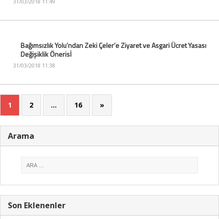
31/03/2018 11:49
Bağımsızlık Yolu’ndan Zeki Çeler’e Ziyaret ve Asgari Ücret Yasası
Değişiklik Önerisİ
31/03/2018 11:38
1
2
…
16
»
Arama
Son Eklenenler