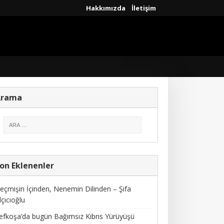
Hakkımızda
İletişim
Arama
on Eklenenler
eçmişin İçinden, Nenemin Dilinden – Şifa
lçıcıoğlu
efkoşa’da bugün Bağımsız Kıbrıs Yürüyüşü