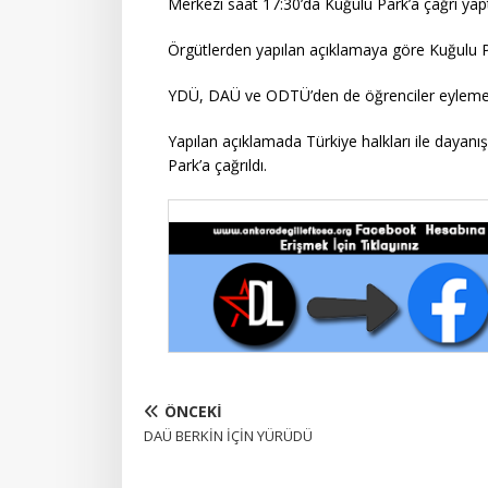
Merkezi saat 17:30’da Kuğulu Park’a çağrı yapt
Örgütlerden yapılan açıklamaya göre Kuğulu Par
YDÜ, DAÜ ve ODTÜ’den de öğrenciler eyleme 
Yapılan açıklamada Türkiye halkları ile dayan
Park’a çağrıldı.
ÖNCEKI
DAÜ BERKİN İÇİN YÜRÜDÜ