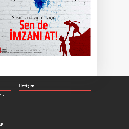
İletişim
n –
DP