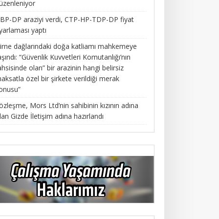
üzenleniyor
BP-DP araziyi verdi, CTP-HP-TDP-DP fiyat
yarlaması yaptı
irne dağlarındaki doğa katliamı mahkemeye
aşındı: “Güvenlik Kuvvetleri Komutanlığı’nın
ahsisinde olan” bir arazinin hangi belirsiz
aksatla özel bir şirkete verildiği merak
onusu”
özleşme, Mors Ltd’nin sahibinin kızının adına
lan Gizde İletişim adına hazırlandı