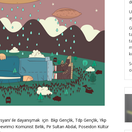
d
U
a
G
t
t
m
k
S
o
 İsyanı’ ile dayanışmak için Bkp Gençlik, Tdp Gençlik, Ykp
evrimci Komünist Birlik, Pir Sultan Abdal, Poseidon Kültür