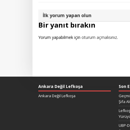
İlk yorum yapan olun
Bir yanıt bırakın
Yorum yapabilmek için
oturum açmalısınız
.
Ankara Değil Lefkoşa
Son E
Ankara Değil Lefkoşa
Geçmiş
Şifa Al
Lefkoş
Yürüy
UBP-DP