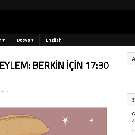
r
▾
Dosya
▾
English
YLEM: BERKİN İÇİN 17:30
rler
S
G
A
L