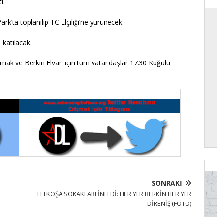
ı.
k’ta toplanılıp TC Elçiliği’ne yürünecek.
katılacak.
ışmak ve Berkin Elvan için tüm vatandaşlar 17:30 Kuğulu
SONRAKI
LEFKOŞA SOKAKLARI İNLEDİ: HER YER BERKİN HER YER
DİRENİŞ (FOTO)