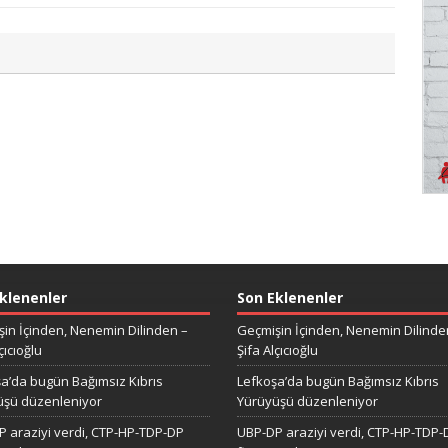
klenenler
Son Eklenenler
in İçinden, Nenemin Dilinden –
Geçmişin İçinden, Nenemin Dilinde
çıcıoğlu
Şifa Alçıcıoğlu
a’da bugün Bağımsız Kıbrıs
Lefkoşa’da bugün Bağımsız Kıbrıs
üşü düzenleniyor
Yürüyüşü düzenleniyor
 araziyi verdi, CTP-HP-TDP-DP
UBP-DP araziyi verdi, CTP-HP-TDP-