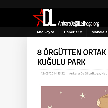
Ana Sayfa
Haberler
▾
Makalele
8 ÖRGÜTTEN ORTAK E
KUĞULU PARK
12/03/2014 13:32
Ankara Değil Lefkoşa
,
Habe