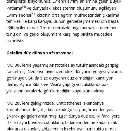
demişlerdi, biliyorsunuz. Evrenin evrimi anlamına gelen Büyük
(4)
Patlama
ve dünyadaki ekosistemin oluşumunu açıklayan
(5)
Evrim Teorisi
, kktc’nin orta eğitim müfredatından çıkarılma
tehlikesi ile karşı karşıya. Bunun gerçekleşmemesi için başta
eğitimciler olmak üzere ülkemizde uygulanmak istenen her
türlü dini ve gerici oluşumlara karşı hep birlikte mücadele
etmeliyiz.
Gelelim düz dünya safsatasına;
MÖ 300’lerde yaşamış Aristotales ay tutulmasındaki garipliği
fark etmiş. Nedense ayın üzerindeki dünyanın gölgesi yuvarlak
görünüyor. Bu da bize dünyanın düz olmadığını kanıtlıyor
demiş. Ayrıca Kıbrıs ve Mısır’a yaptığı yolculuklarda bazı
yıldızların buralarda görülemediğini kayıt altına almış.
MÖ 200’lere geldiğimizde, Eratosthenes İskenderiye
kütüphanesinde çalışırken okuduğu bir parşömenden yola
çıkarak gölgeleri araştırmış. Eğer dünya düz ise, iki farklı yere
dikilen ayni boydaki çubukların, birbirlerinden ne kadar uzak
olurlarsa olsunlar, gölgelerinin birebir aynı uzunlukta olması