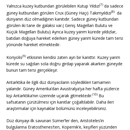
(7)
Yalnızca kuzey kutbundan görülebilen Kutup Yıldızı
da sadece
(8)
güney kutbundan görülen Crux (Güney Haçı) Takımyıldızı
da
dünyanın düz olmadığının kanıtıdır. Sadece güney kutbundan
görülen iki tane de galaksi var.( Geniş Magellan Bulutu ve
Küçük Magellan Bulutu) Ayrıca kuzey yarım kürede yıldızlar,
batıdan doğuya hareket ederken güney yarım kürede tam tersi
yönünde hareket etmektedir.
(9)
Koriyolis
etkisinin kendisi zaten ayrı bir kanıttır. Kuzey yarım
kürede su sağdan sola doğru girdap yaparak akarken güneyde
bunun tam tersi gerçekleşir.
Antarktika ile ilgili düz dünyacıların söyledikleri tamamen
yalandır. Güney Amerika’dan Avustralya’ya her hafta yüzlerce
(10)
kişi Antarktika’nın üzerinde uçarak gitmektedir.
Bu
safsatanın çürütülmesi için kanıtlar çoğaltılabilir. Daha ileri
araştırmalar için kaynaklar bölümünü inceleyebilirsiniz.
Düz dünyayı ilk savunan Sümer’ler den, Aristoteles’in
bulgularına Eratosthenes’ten, Kopernik’e, keşifleri yüzünden