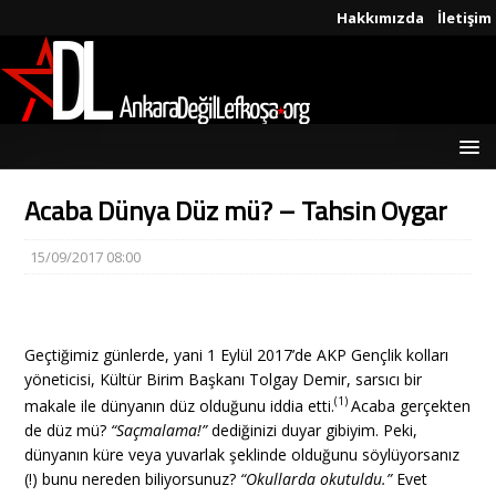
Hakkımızda
İletişim
Acaba Dünya Düz mü? – Tahsin Oygar
15/09/2017 08:00
Geçtiğimiz günlerde, yani 1 Eylül 2017’de AKP Gençlik kolları
yöneticisi, Kültür Birim Başkanı Tolgay Demir, sarsıcı bir
(1)
makale ile dünyanın düz olduğunu iddia etti.
Acaba gerçekten
de düz mü?
“Saçmalama!”
dediğinizi duyar gibiyim. Peki,
dünyanın küre veya yuvarlak şeklinde olduğunu söylüyorsanız
(!) bunu nereden biliyorsunuz?
“Okullarda okutuldu.”
Evet