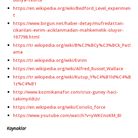
https://en.wikipedia.org/wiki/Bedford_Level_experimen
t
https://www.birgun.net/haber-detay/mufredattan-
cikarilan-evrim-aciklanmadan-mahkemelik-oluyor-
167798.html
https://tr.wikipedia.org/wiki/B%C3%BCy%C3%BCk_Patl
ama
https://tr.wikipedia.org/wiki/Evrim
https://en.wikipedia.org/wiki/Alfred_Russel_Wallace
https://tr.wikipedia.org/wiki/Kutup_Y%C4%B1ld%C4%B
1z%C4%B1
http://www.kozmikanafor.com/crux-guney-haci-
takimyildizi/
https://en.wikipedia.org/wiki/Coriolis_force
https://www.youtube.com/watch?v=yWKCnoKM_BI
Kaynaklar