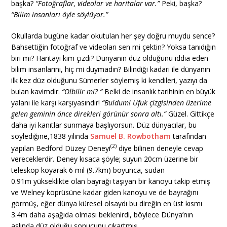
başka?
“Fotoğraflar, videolar ve haritalar var.”
Peki, başka?
“Bilim insanları öyle söylüyor.”
Okullarda bugüne kadar okutulan her şey doğru muydu sence?
Bahsettiğin fotoğraf ve videoları sen mi çektin? Yoksa tanıdığın
biri mi? Haritayı kim çizdi? Dünyanın düz olduğunu iddia eden
bilim insanlarını, hiç mi duymadın? Bilindiği kadarı ile dünyanın
ilk kez düz olduğunu Sümerler söylemiş ki kendileri, yazıyı da
bulan kavimdir.
“Olbilir mi? ”
Belki de insanlık tarihinin en büyük
yalanı ile karşı karşıyasındır!
“Buldum! Ufuk çizgisinden üzerime
gelen geminin önce direkleri görünür sonra altı.”
Güzel. Gittikçe
daha iyi kanıtlar sunmaya başlıyorsun. Düz dünyacılar, bu
söylediğine,1838 yılında
Samuel B. Rowbotham
tarafından
(2)
yapılan Bedford Düzey Deneyi
diye bilinen deneyle cevap
vereceklerdir. Deney kısaca şöyle; suyun 20cm üzerine bir
teleskop koyarak 6 mil (9.7km) boyunca, sudan
0.91m yükseklikte olan bayrağı taşıyan bir kanoyu takip etmiş
ve Welney köprüsüne kadar giden kanoyu ve de bayrağını
görmüş, eğer dünya küresel olsaydı bu direğin en üst kısmı
3.4m daha aşağıda olması beklenirdi, böylece Dünya’nın
aslında düz olduğu sonucunu çıkartmış.