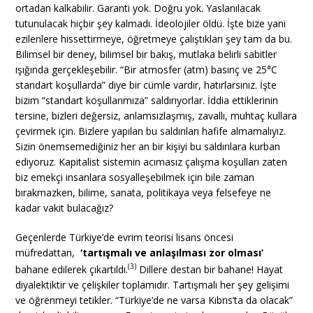
ortadan kalkabilir. Garanti yok. Doğru yok. Yaslanılacak
tutunulacak hiçbir şey kalmadı. İdeolojiler öldü. İşte bize yani
ezilenlere hissettirmeye, öğretmeye çalıştıkları şey tam da bu.
Bilimsel bir deney, bilimsel bir bakış, mutlaka belirli sabitler
ışığında gerçekleşebilir. “Bir atmosfer (atm) basınç ve 25°C
standart koşullarda” diye bir cümle vardır, hatırlarsınız. İşte
bizim “standart koşullarımıza” saldırıyorlar. İddia ettiklerinin
tersine, bizleri değersiz, anlamsızlaşmış, zavallı, muhtaç kullara
çevirmek için. Bizlere yapılan bu saldırıları hafife almamalıyız.
Sizin önemsemediğiniz her an bir kişiyi bu saldırılara kurban
ediyoruz. Kapitalist sistemin acımasız çalışma koşulları zaten
biz emekçi insanlara sosyalleşebilmek için bile zaman
bırakmazken, bilime, sanata, politikaya veya felsefeye ne
kadar vakit bulacağız?
Geçenlerde Türkiye’de evrim teorisi lisans öncesi
müfredattan,
‘tartışmalı ve anlaşılması zor olması’
(3)
bahane edilerek çıkartıldı.
Dillere destan bir bahane! Hayat
diyalektiktir ve çelişkiler toplamıdır. Tartışmalı her şey gelişimi
ve öğrenmeyi tetikler. “Türkiye’de ne varsa Kıbrıs’ta da olacak”