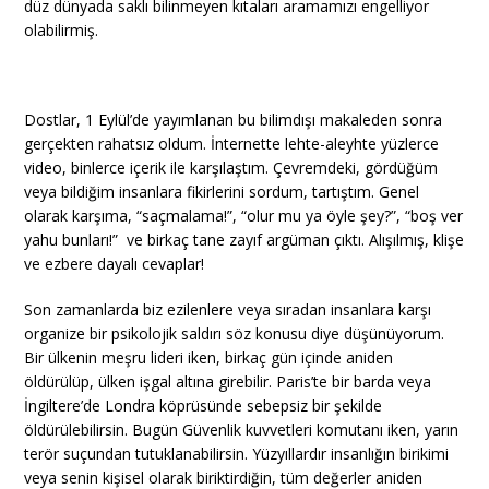
düz dünyada saklı bilinmeyen kıtaları aramamızı engelliyor
olabilirmiş.
Dostlar, 1 Eylül’de yayımlanan bu bilimdışı makaleden sonra
gerçekten rahatsız oldum. İnternette lehte-aleyhte yüzlerce
video, binlerce içerik ile karşılaştım. Çevremdeki, gördüğüm
veya bildiğim insanlara fikirlerini sordum, tartıştım. Genel
olarak karşıma, “saçmalama!”, “olur mu ya öyle şey?”, “boş ver
yahu bunları!” ve birkaç tane zayıf argüman çıktı. Alışılmış, klişe
ve ezbere dayalı cevaplar!
Son zamanlarda biz ezilenlere veya sıradan insanlara karşı
organize bir psikolojik saldırı söz konusu diye düşünüyorum.
Bir ülkenin meşru lideri iken, birkaç gün içinde aniden
öldürülüp, ülken işgal altına girebilir. Paris’te bir barda veya
İngiltere’de Londra köprüsünde sebepsiz bir şekilde
öldürülebilirsin. Bugün Güvenlik kuvvetleri komutanı iken, yarın
terör suçundan tutuklanabilirsin. Yüzyıllardır insanlığın birikimi
veya senin kişisel olarak biriktirdiğin, tüm değerler aniden