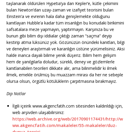
taşlanarak öldürülen Hypetia’ya dan Kepler’e, kütle çekimini
bulan Newton’dan uzay-zaman ve izafiyet teorisini bulan
Einstein’a ve evrenin hala daha genişlemekte olduğunu
kanıtlayan Hubble’a kadar tüm insanlığın bu konudaki birikimini
safsatalara meze yapmayın, yaptırmayın. Karşınıza bu ve
bunun gibi bilim dışı iddialar çıktığı zaman “saçma” deyip
kestirip atma lüksünüz yok. Gözünüzün önündeki kanıtları, bilgi
ve deneyleri araştırmalı ve karanlığın üstüne yürümelisiniz. Aksi
halde inanca dayalı bilime yenik düşeriz. Bilim hem gelişim
hem de yanılgılarla doludur, sürekli, deney ve gözlemlerle
kanıtlanabilen teorileri dikkate alır, ama bilinmelidir ki ilmek
ilmek, emekle örülmüş bu muazzam mirası da her ne sebeple
olursa olsun, örgütlü kötülüklerin çarpıtmasına bırakmayız.
Dip Notlar
İlgili içeirik www.akgencfatih.com sitesinden kaldırıldığı için,
web arşivden ulaşabilirsiniz:
https://web.archive.org/web/20170901174431/http://w
ww.akgencfatih.com/makaleler/55-makaleler/duz-
dunya-teorisi