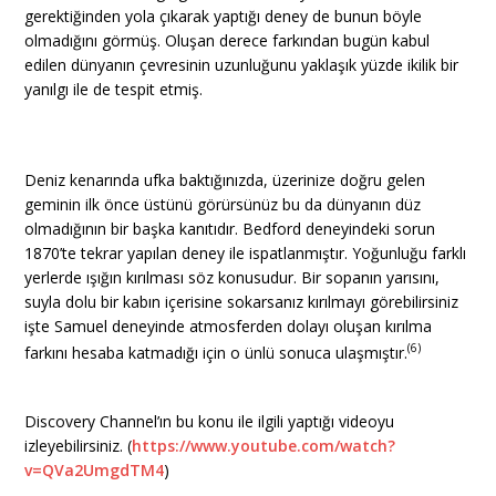
gerektiğinden yola çıkarak yaptığı deney de bunun böyle
olmadığını görmüş. Oluşan derece farkından bugün kabul
edilen dünyanın çevresinin uzunluğunu yaklaşık yüzde ikilik bir
yanılgı ile de tespit etmiş.
Deniz kenarında ufka baktığınızda, üzerinize doğru gelen
geminin ilk önce üstünü görürsünüz bu da dünyanın düz
olmadığının bir başka kanıtıdır. Bedford deneyindeki sorun
1870’te tekrar yapılan deney ile ispatlanmıştır. Yoğunluğu farklı
yerlerde ışığın kırılması söz konusudur. Bir sopanın yarısını,
suyla dolu bir kabın içerisine sokarsanız kırılmayı görebilirsiniz
işte Samuel deneyinde atmosferden dolayı oluşan kırılma
(6)
farkını hesaba katmadığı için o ünlü sonuca ulaşmıştır.
Discovery Channel’ın bu konu ile ilgili yaptığı videoyu
izleyebilirsiniz. (
https://www.youtube.com/watch?
v=QVa2UmgdTM4
)