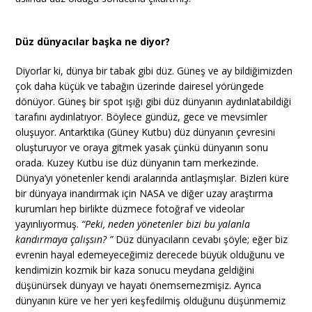
Düz dünyacılar başka ne diyor?
Diyorlar ki, dünya bir tabak gibi düz. Güneş ve ay bildiğimizden
çok daha küçük ve tabağın üzerinde dairesel yörüngede
dönüyor. Güneş bir spot ışığı gibi düz dünyanın aydınlatabildiği
tarafını aydınlatıyor. Böylece gündüz, gece ve mevsimler
oluşuyor. Antarktika (Güney Kutbu) düz dünyanın çevresini
oluşturuyor ve oraya gitmek yasak çünkü dünyanın sonu
orada. Kuzey Kutbu ise düz dünyanın tam merkezinde.
Dünya’yı yönetenler kendi aralarında antlaşmışlar. Bizleri küre
bir dünyaya inandırmak için NASA ve diğer uzay araştırma
kurumları hep birlikte düzmece fotoğraf ve videolar
yayınlıyormuş.
“Peki, neden yönetenler bizi bu yalanla
kandırmaya çalışsın? ”
Düz dünyacıların cevabı şöyle; eğer biz
evrenin hayal edemeyeceğimiz derecede büyük olduğunu ve
kendimizin kozmik bir kaza sonucu meydana geldiğini
düşünürsek dünyayı ve hayatı önemsemezmişiz. Ayrıca
dünyanın küre ve her yeri keşfedilmiş olduğunu düşünmemiz