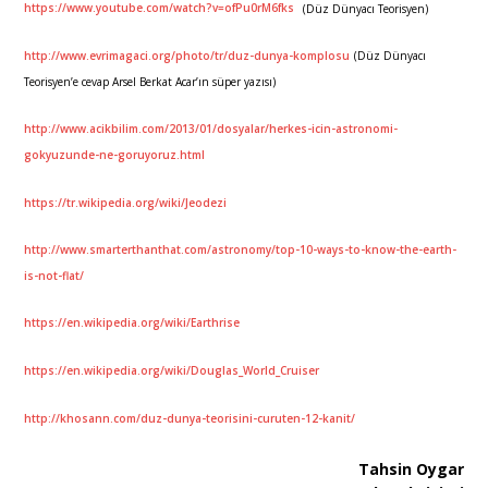
https://www.youtube.com/watch?v=ofPu0rM6fks
(Düz Dünyacı Teorisyen)
http://www.evrimagaci.org/photo/tr/duz-dunya-komplosu
(Düz Dünyacı
Teorisyen’e cevap Arsel Berkat Acar’ın süper yazısı)
http://www.acikbilim.com/2013/01/dosyalar/herkes-icin-astronomi-
gokyuzunde-ne-goruyoruz.html
https://tr.wikipedia.org/wiki/Jeodezi
http://www.smarterthanthat.com/astronomy/top-10-ways-to-know-the-earth-
is-not-flat/
https://en.wikipedia.org/wiki/Earthrise
https://en.wikipedia.org/wiki/Douglas_World_Cruiser
http://khosann.com/duz-dunya-teorisini-curuten-12-kanit/
Tahsin Oygar