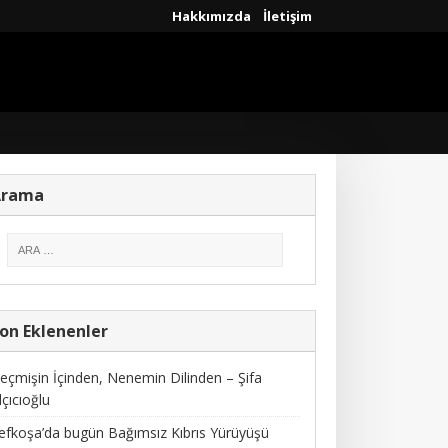
Hakkımızda
İletişim
Arama
on Eklenenler
eçmişin İçinden, Nenemin Dilinden – Şifa
lçıcıoğlu
efkoşa’da bugün Bağımsız Kıbrıs Yürüyüşü