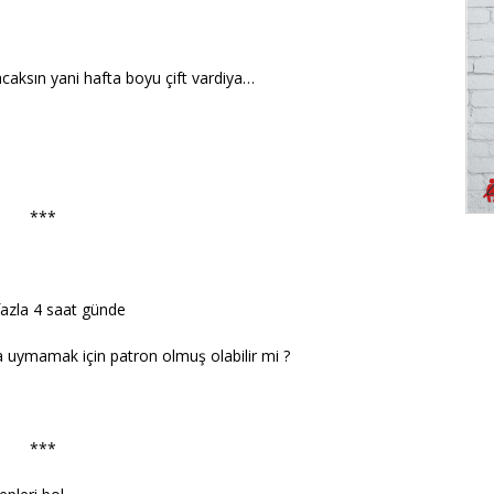
caksın yani hafta boyu çift vardiya…
***
fazla 4 saat günde
a uymamak için patron olmuş olabilir mi ?
***