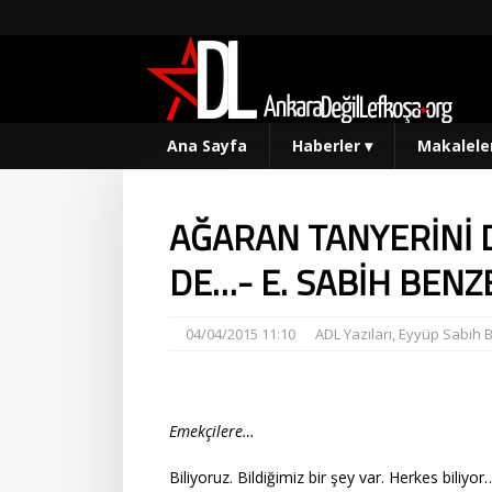
Ana Sayfa
Haberler
▾
Makalele
AĞARAN TANYERİNİ 
DE…- E. SABİH BENZ
04/04/2015 11:10
ADL Yazıları
,
Eyyüp Sabih 
Emekçilere…
Biliyoruz. Bildiğimiz bir şey var. Herkes biliyor