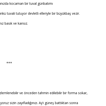
şınızda kocaman bir tuval günbatımı
ü tuvali tutuyor devletli elleriyle bir büyükbaş vezir.
ız basık ve kansız.
***
zlemlenebilir ve önceden tahmin edilebilir bir forma sokar,
oruz sizin zayıfladığınızı. Ay’ı güneş battıktan sonra