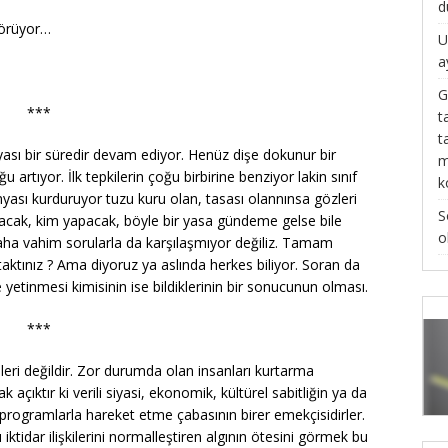
d
görüyor…
U
a
G
***
t
t
yası bir süredir devam ediyor. Henüz dişe dokunur bir
m
rtıyor. İlk tepkilerin çoğu birbirine benziyor lakin sınıf
k
yası kurduruyor tuzu kuru olan, tasası olannınsa gözleri
S
olacak, kim yapacak, böyle bir yasa gündeme gelse bile
o
ha vahim sorularla da karşılaşmıyor değiliz. Tamam
ktınız ? Ama diyoruz ya aslında herkes biliyor. Soran da
le yetinmesi kimisinin ise bildiklerinin bir sonucunun olması.
***
erileri değildir. Zor durumda olan insanları kurtarma
k açıktır ki verili siyasi, ekonomik, kültürel sabitliğin ya da
t programlarla hareket etme çabasının birer emekçisidirler.
cı iktidar ilişkilerini normalleştiren algının ötesini görmek bu