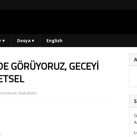
r
▾
Dosya
▾
English
DE GÖRÜYORUZ, GECEYİ
ETSEL
Benzetsel
,
Makaleler
S
G
A
L
…