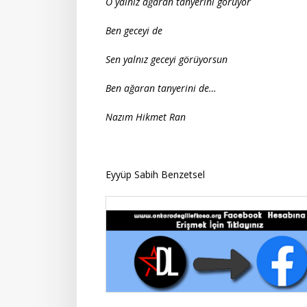
O yalnız ağaran tanyerini görüyor
Ben geceyi de
Sen yalnız geceyi görüyorsun
Ben ağaran tanyerini de…
Nazım Hikme
Eyyüp Sabih Benzetsel