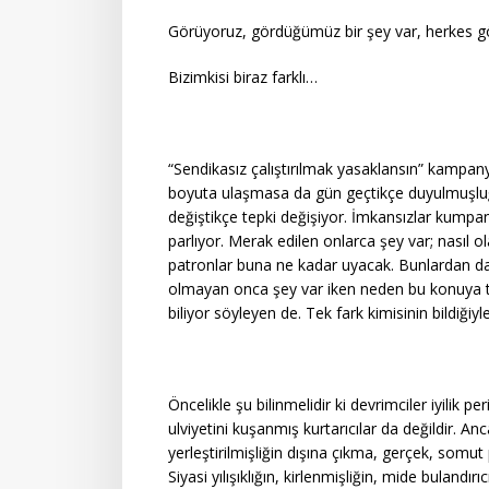
Görüyoruz, gördüğümüz bir şey var, herkes 
Bizimkisi biraz farklı…
“Sendikasız çalıştırılmak yasaklansın” kampan
boyuta ulaşmasa da gün geçtikçe duyulmuşluğu a
değiştikçe tepki değişiyor. İmkansızlar kumpan
parlıyor. Merak edilen onlarca şey var; nasıl 
patronlar buna ne kadar uyacak. Bunlardan da
olmayan onca şey var iken neden bu konuya ta
biliyor söyleyen de. Tek fark kimisinin bildiğiy
Öncelikle şu bilinmelidir ki devrimciler iyilik p
ulviyetini kuşanmış kurtarıcılar da değildir. Anca
yerleştirilmişliğin dışına çıkma, gerçek, somu
Siyasi yılışıklığın, kirlenmişliğin, mide bulandırı