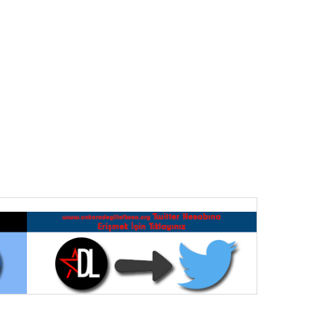
t Ran