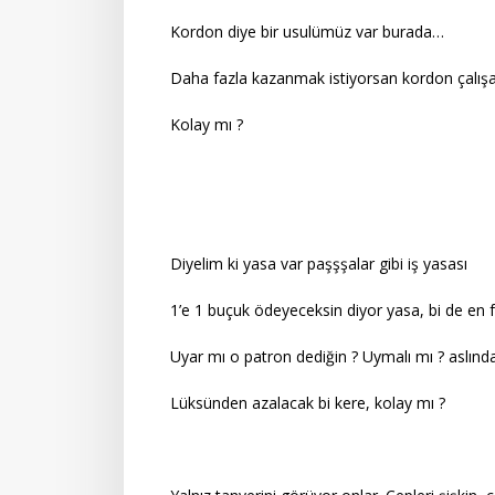
Kordon diye bir usulümüz var burada…
Daha fazla kazanmak istiyorsan kordon çalışa
Kolay mı ?
Diyelim ki yasa var paşşşalar gibi iş yasası
1’e 1 buçuk ödeyeceksin diyor yasa, bi de en 
Uyar mı o patron dediğin ? Uymalı mı ? aslınd
Lüksünden azalacak bi kere, kolay mı ?