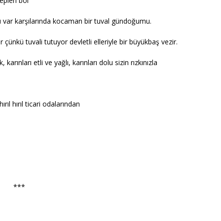
epleri bol
ü var karşılarında kocaman bir tuval gündoğumu.
ünkü tuvali tutuyor devletli elleriyle bir büyükbaş vezir.
karınları etli ve yağlı, karınları dolu sizin rızkınızla
ırıl hırıl ticari odalarından
***