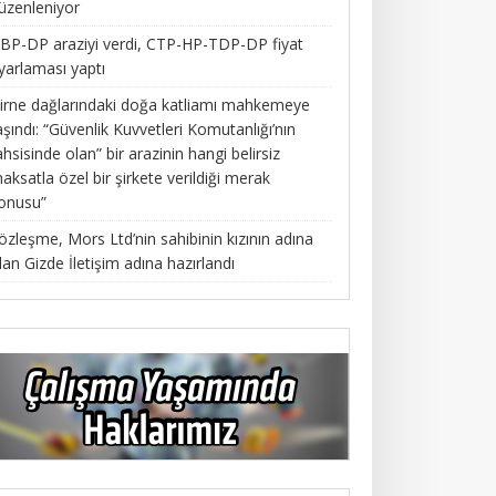
üzenleniyor
BP-DP araziyi verdi, CTP-HP-TDP-DP fiyat
yarlaması yaptı
irne dağlarındaki doğa katliamı mahkemeye
aşındı: “Güvenlik Kuvvetleri Komutanlığı’nın
ahsisinde olan” bir arazinin hangi belirsiz
aksatla özel bir şirkete verildiği merak
onusu”
özleşme, Mors Ltd’nin sahibinin kızının adına
lan Gizde İletişim adına hazırlandı