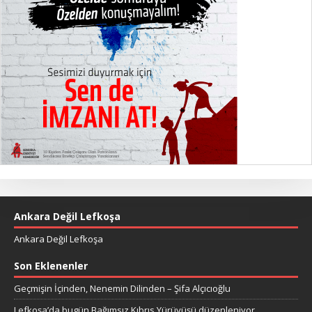
Ankara Değil Lefkoşa
Ankara Değil Lefkoşa
Son Eklenenler
Geçmişin İçinden, Nenemin Dilinden – Şifa Alçıcıoğlu
Lefkoşa’da bugün Bağımsız Kıbrıs Yürüyüşü düzenleniyor