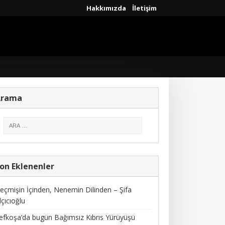
Hakkımızda
İletişim
Arama
on Eklenenler
eçmişin İçinden, Nenemin Dilinden – Şifa
lçıcıoğlu
efkoşa’da bugün Bağımsız Kıbrıs Yürüyüşü