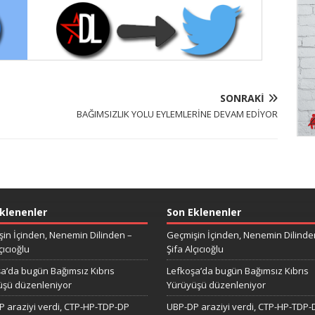
SONRAKI
BAĞIMSIZLIK YOLU EYLEMLERİNE DEVAM EDİYOR
klenenler
Son Eklenenler
in İçinden, Nenemin Dilinden –
Geçmişin İçinden, Nenemin Dilinde
çıcıoğlu
Şifa Alçıcıoğlu
a’da bugün Bağımsız Kıbrıs
Lefkoşa’da bugün Bağımsız Kıbrıs
üşü düzenleniyor
Yürüyüşü düzenleniyor
 araziyi verdi, CTP-HP-TDP-DP
UBP-DP araziyi verdi, CTP-HP-TDP-