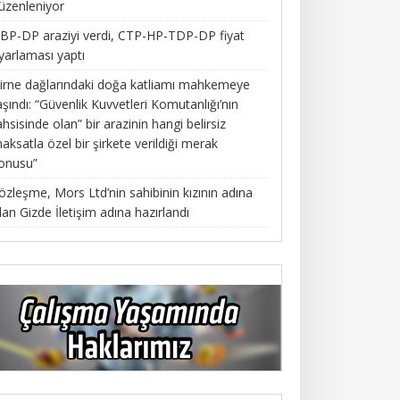
üzenleniyor
BP-DP araziyi verdi, CTP-HP-TDP-DP fiyat
yarlaması yaptı
irne dağlarındaki doğa katliamı mahkemeye
aşındı: “Güvenlik Kuvvetleri Komutanlığı’nın
ahsisinde olan” bir arazinin hangi belirsiz
aksatla özel bir şirkete verildiği merak
onusu”
özleşme, Mors Ltd’nin sahibinin kızının adına
lan Gizde İletişim adına hazırlandı