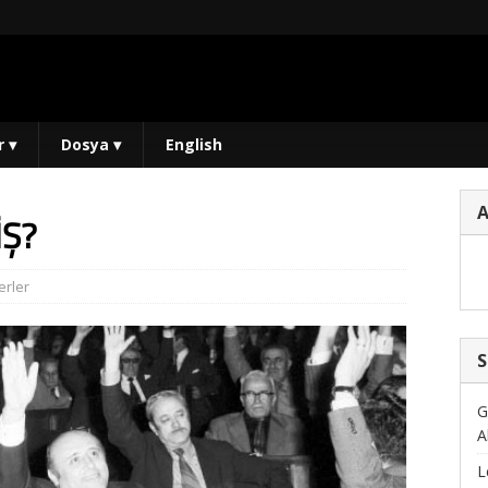
r
▾
Dosya
▾
English
İŞ?
rler
S
G
A
L