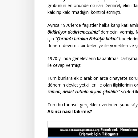
grubunun en önünde oturan Demirel, elini idam
kaldırıp kaldırmadığını kontrol etmişti.
Ayrıca 1970’lerde faşistler halka karşı katliam
öldürüyor dedirtemezsiniz”
demecini vermiş, fa
için
“Çorum’u bırakın Fatsa’ya bakın”
ifadelerin
dönem devrimci bir belediye ile yönetilen ve ş
1970 yılında genelevlerin kapatılması tartışm
ile cevap vermişti.
Tüm bunlara ek olarak onlarca cinayette sorum
dönemin devlet yetkilileri ile olan ilişkilerini
zaman, devlet rutinin dışına çıkabilir”
sözleri i
Tüm bu tarihsel gerçekler üzerinden şunu söyl
Akıncı nasıl bilirmiş?