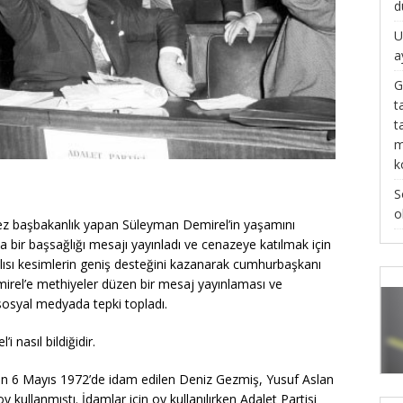
d
U
a
G
t
t
m
k
S
o
ez başbakanlık yapan Süleyman Demirel’in yaşamını
 bir başsağlığı mesajı yayınladı ve cenazeye katılmak için
nlısı kesimlerin geniş desteğini kazanarak cumhurbaşkanı
Demirel’e methiyeler düzen bir mesaj yayınlaması ve
 sosyal medyada tepki topladı.
 nasıl bildiğidir.
n 6 Mayıs 1972’de idam edilen Deniz Gezmiş, Yusuf Aslan
oy kullanmıştı. İdamlar için oy kullanılırken Adalet Partisi