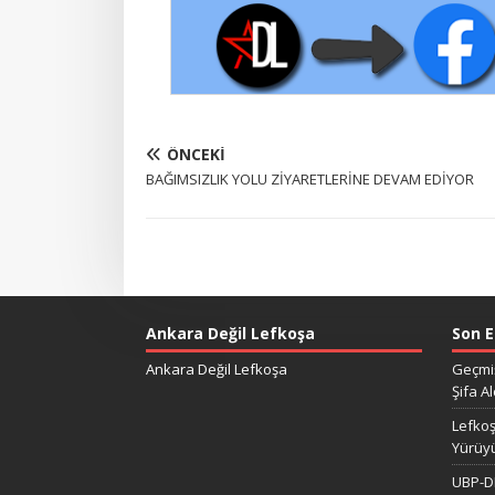
ÖNCEKI
BAĞIMSIZLIK YOLU ZİYARETLERİNE DEVAM EDİYOR
Ankara Değil Lefkoşa
Son E
Ankara Değil Lefkoşa
Geçmiş
Şifa Al
Lefkoş
Yürüy
UBP-DP