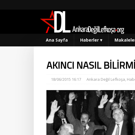
Ana Sayfa
Haberler
▾
Makalele
AKINCI NASIL BİLİRM
18/06/2015 16:17
Ankara Değil Lefkoşa
,
Habe