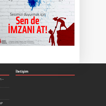
İletişim
n –
DP