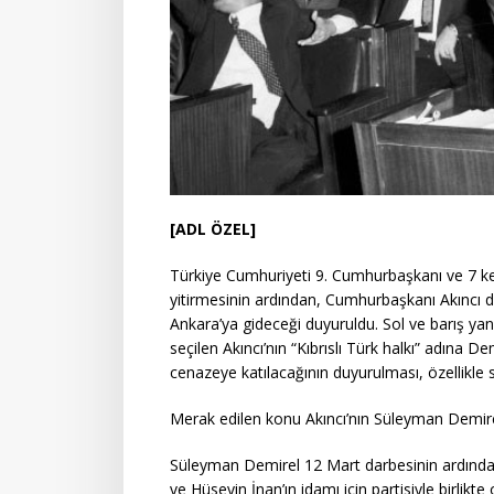
[ADL ÖZEL]
Türkiye Cumhuriyeti 9. Cumhurbaşkanı ve 7 k
yitirmesinin ardından, Cumhurbaşkanı Akıncı da
Ankara’ya gideceği duyuruldu. Sol ve barış ya
seçilen Akıncı’nın “Kıbrıslı Türk halkı” adına 
cenazeye katılacağının duyurulması, özellikle
Merak edilen konu Akıncı’nın Süleyman Demirel’i
Süleyman Demirel 12 Mart darbesinin ardında
ve Hüseyin İnan’ın idamı için partisiyle birlikte 