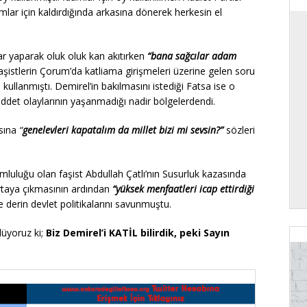
lar için kaldırdığında arkasına dönerek herkesin el
lar yaparak oluk oluk kan akıtırken
“bana sağcılar adam
şistlerin Çorum’da katliama girişmeleri üzerine gelen soru
i kullanmıştı. Demirel’in bakılmasını istediği Fatsa ise o
iddet olaylarının yaşanmadığı nadir bölgelerdendi.
asına
“
genelevleri kapatalım da millet bizi mi sevsin?”
sözleri
luluğu olan faşist Abdullah Çatlı’nın Susurluk kazasında
n ortaya çıkmasının ardından
“yüksek menfaatleri icap ettirdiği
le derin devlet politikalarını savunmuştu.
üyoruz ki;
Biz Demirel’i KATİL bilirdik, peki Sayın