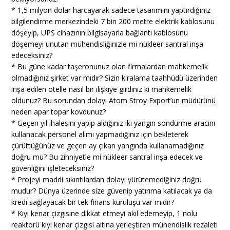
* 1,5 milyon dolar harcayarak sadece tasarımını yaptırdığınız
bilgilendirme merkezindeki 7 bin 200 metre elektrik kablosunu
döşeyip, UPS cihazının bilgisayarla bağlantı kablosunu
döşemeyi unutan mühendisliğinizle mi nükleer santral inşa
edeceksiniz?
* Bu güne kadar taşeronunuz olan firmalardan mahkemelik
olmadığınız şirket var mıdır? Sizin kiralama taahhüdü üzerinden
inşa edilen otelle nasıl bir ilişkiye girdiniz ki mahkemelik
oldunuz? Bu sorundan dolayı Atom Stroy Export’un müdürünü
neden apar topar kovdunuz?
* Geçen yıl ihalesini yapıp aldığınız iki yangın söndürme aracını
kullanacak personel alımı yapmadığınız için bekleterek
çürüttüğünüz ve geçen ay çıkan yangında kullanamadığınız
doğru mu? Bu zihniyetle mi nükleer santral inşa edecek ve
güvenliğini işleteceksiniz?
* Projeyi maddi sıkıntılardan dolayı yürütemediğiniz doğru
mudur? Dünya üzerinde size güvenip yatırıma katılacak ya da
kredi sağlayacak bir tek finans kuruluşu var mıdır?
* Kıyı kenar çizgisine dikkat etmeyi akıl edemeyip, 1 nolu
reaktörü kıyı kenar çizgisi altına yerleştiren mühendislik rezaleti