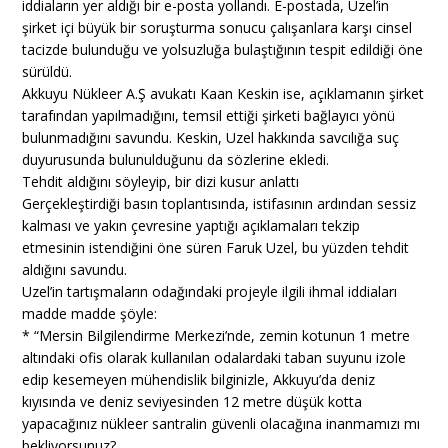
iddiaların yer aldığı bir e-posta yollandı. E-postada, Uzel’in
şirket içi büyük bir soruşturma sonucu çalışanlara karşı cinsel
tacizde bulunduğu ve yolsuzluğa bulaştığının tespit edildiği öne
sürüldü.
Akkuyu Nükleer A.Ş avukatı Kaan Keskin ise, açıklamanın şirket
tarafından yapılmadığını, temsil ettiği şirketi bağlayıcı yönü
bulunmadığını savundu. Keskin, Uzel hakkında savcılığa suç
duyurusunda bulunulduğunu da sözlerine ekledi.
Tehdit aldığını söyleyip, bir dizi kusur anlattı
Gerçekleştirdiği basın toplantısında, istifasının ardından sessiz
kalması ve yakın çevresine yaptığı açıklamaları tekzip
etmesinin istendiğini öne süren Faruk Uzel, bu yüzden tehdit
aldığını savundu.
Uzel’in tartışmaların odağındaki projeyle ilgili ihmal iddiaları
madde madde şöyle:
* “Mersin Bilgilendirme Merkezi’nde, zemin kotunun 1 metre
altındaki ofis olarak kullanılan odalardaki taban suyunu izole
edip kesemeyen mühendislik bilginizle, Akkuyu’da deniz
kıyısında ve deniz seviyesinden 12 metre düşük kotta
yapacağınız nükleer santralin güvenli olacağına inanmamızı mı
bekliyorsunuz?