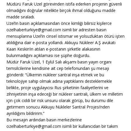
Müdürü Faruk Uzel görevinden istifa ederken projenin güvenli
olmadığını doğrular nitelikte birçok ihmal olduğunu madde
madde sıraladı.
Uzel’in basın açıklamasından önce kimliği bilirsiz kişilerce
ozelhaberturkiye@gmail.com
isimli bir adresten basın
mensuplarına Uzel’in cinsel istismar ve yolsuzluktan ötürü işten
atıldığına dair e-posta yollandı. Akkuyu Nükleer A.Ş avukatı
Kaan Keskin’in atılan e-postanın şirketle alakasının
bulunmadığını açıklaması ise şüphe doğurdu.
Müdür Faruk Uzel, 1 Eylül Salı akşamı basın yayın organı
temsilcilerine kendisine ait cep telefonundan şu mesajı
gönderdi: “Ülkemin nükleer santral inşa etmek ve bu
teknolojiye sahip olmak adına yaptıklarını desteklemekle
birlikte, proje uygulayıcısı Rus şirketinin faaliyetlerini ve
zihniyetinin inşa edeceği bir nükleer santrali, ülkem ve milletim
için çok ciddi bir risk unsuru olarak görüp, bu durumu dile
getirmem sonucu Akkuyu Nükleler Santral Projesi’nden
ayrıldığımı bildiririm.”
Bu mesajın ardından basın merkezlerine
ozelhaberturkiye@gmail.com
isimli bir kullanıcıdan bir takım