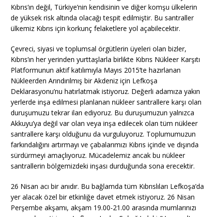
Kıbrıs’ın değil, Türkiye’nin kendisinin ve diğer komşu ülkelerin
de yüksek risk altında olacağı tespit edilmiştir. Bu santraller
ülkemiz Kıbrıs için korkunç felaketlere yol açabilecektir.
Çevreci, siyasi ve toplumsal örgütlerin üyeleri olan bizler,
Kıbrıs’ın her yerinden yurttaşlarla birlikte Kıbrıs Nükleer Karşıtı
Platformunun aktif katılımıyla Mayıs 2015’te hazırlanan
Nükleerden Arındırılmış bir Akdeniz için Lefkoşa
Deklarasyonu’nu hatırlatmak istiyoruz. Değerli adamıza yakın
yerlerde inşa edilmesi planlanan nükleer santrallere karşı olan
duruşumuzu tekrar ilan ediyoruz. Bu duruşumuzun yalnızca
Akkuyu’ya değil var olan veya inşa edilecek olan tüm nükleer
santrallere karşı olduğunu da vurguluyoruz. Toplumumuzun
farkındalığını artırmayı ve çabalarımızı Kıbrıs içinde ve dışında
sürdürmeyi amaçlıyoruz. Mücadelemiz ancak bu nükleer
santrallerin bölgemizdeki inşası durduğunda sona erecektir.
26 Nisan acı bir anıdır. Bu bağlamda tüm Kıbrıslıları Lefkoşa’da
yer alacak özel bir etkinliğe davet etmek istiyoruz. 26 Nisan
Perşembe akşamı, akşam 19.00-21.00 arasında mumlarınızı