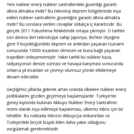
Yeni nükleer enerji nükleer santrallerdeki güvenliği garanti
altına almakta mıdır? Bu teknoloji deprem bölgelerinde inşa
edilen nükleer santrallerin güvenliğini garanti altına almakta
mıdır? Bu sorulara verilen cevaplar oldukça iç karartıcıdır. Bu
gerçek 2011 Fukushima felaketinde ortaya çıkmıştır. O tarihte
son derece ileri teknolojiye sahip Japonya, Richter ölçeğine
göre 9 büyüklüğündeki deprem ve ardından yaşanan tsunami
sonucunda 15000 insanının ölmesini ve buna bağlı yaşanan
trajedileri önleyememiştir. Yakın tarihli bu nükleer kaza,
radyasyonun denize sızması ve havaya karışması sonucunda
onlarca yıl insanları ve çevreyi olumsuz yönde etkilemeye
devam edecektir.
Geçtiğimiz yıllarda giderek artan oranda ülkelere nükleer enerji
politikalarını gözden geçirmeye başlamışlardır. Türkiye’nin
güney kıyısında bulunan Akkuyu Nükleer Enerji Santrali’nin
resmi olarak inşa edilmeye başlanması, ülkemiz Kıbrıs için bir
tehdittir. Bu noktada Kıbrıs’ın Akkuyu’ya Ankara’dan ve
Türkiye’deki birçok büyük ilden daha yakın olduğunu
vurgulamak gerekmektedir.