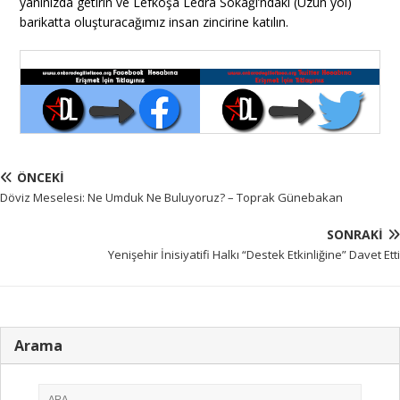
yanınızda getirin ve Lefkoşa Ledra Sokağı’ndaki (Uzun yol)
barikatta oluşturacağımız insan zincirine katılın.
ÖNCEKI
Döviz Meselesi: Ne Umduk Ne Buluyoruz? – Toprak Günebakan
SONRAKI
Yenişehir İnisiyatifi Halkı “Destek Etkinliğine” Davet Etti
Arama