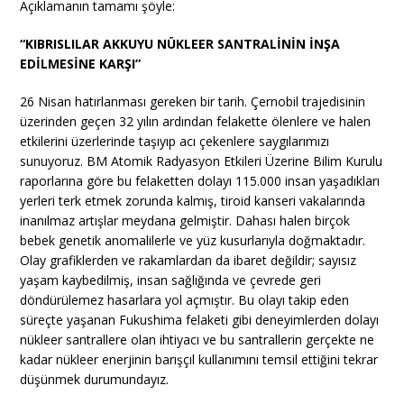
Açıklamanın tamamı şöyle:
“KIBRISLILAR AKKUYU NÜKLEER SANTRALİNİN İNŞA
EDİLMESİNE KARŞI”
26 Nisan hatırlanması gereken bir tarih. Çernobil trajedisinin
üzerinden geçen 32 yılın ardından felakette ölenlere ve halen
etkilerini üzerlerinde taşıyıp acı çekenlere saygılarımızı
sunuyoruz. BM Atomik Radyasyon Etkileri Üzerine Bilim Kurulu
raporlarına göre bu felaketten dolayı 115.000 insan yaşadıkları
yerleri terk etmek zorunda kalmış, tiroid kanseri vakalarında
inanılmaz artışlar meydana gelmiştir. Dahası halen birçok
bebek genetik anomalilerle ve yüz kusurlarıyla doğmaktadır.
Olay grafiklerden ve rakamlardan da ibaret değildir; sayısız
yaşam kaybedilmiş, insan sağlığında ve çevrede geri
döndürülemez hasarlara yol açmıştır. Bu olayı takip eden
süreçte yaşanan Fukushima felaketi gibi deneyimlerden dolayı
nükleer santrallere olan ihtiyacı ve bu santrallerin gerçekte ne
kadar nükleer enerjinin barışçıl kullanımını temsil ettiğini tekrar
düşünmek durumundayız.