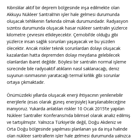
Kıbrıslılar aktif bir deprem bölgesinde inşa edilmekte olan
Akkuyu Nükleer Santrali’nin işler hale gelmesi durumunda
oluşacak tehlikenin farkında olmak durumundadır. Radyasyon
sızıntısı durumunda oluşacak hasar nükleer santralin yüzlerce
kilometre çevresini etkileyecektir. Çernobil’de olduğu gibi
yüzlerce insan sağlık sorunları yaşayacak ve bu yüzden
ölecektir. Ancak riskler teknik sorunlardan dolayı oluşacak
kazalardan hatta depremden dolayı meydana gelebilecek
olanlardan ibaret değildir. Böylesi bir santralin normal işleme
sürecinde bile radyoaktif atıkların nasıl saklanacağı, deniz
suyunun ısınmasının yaratacağı termal kirlilik gibi sorunlar
ortaya çıkmaktadır.
Önümüzdeki yıllarda oluşacak enerji ihtiyacının yenilenebilir
enerjilerle (esas olarak güneş enerjisiyle) karşılanabileceğine
inanıyoruz. Yukarda anlatılan riskler 10 Ocak 2015’te yapılan
Nükleer Santraller Konferansı’nda bilimsel olarak analiz edilmiş
ve tartışılmıştır. Yalnızca Türkiye’de değil, Doğu Akdeniz ve
Orta Doğu bölgesinde yapılması planlanan ya da inşa halinde
olan nükleer santrallerin işler hale gelmesi durumunda yalnızca