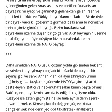
İki tarafta da farklı bayraklar sallandı kutlamalarda. EOKA-B
geleneğinden gelen Anastasiadis ve partilileri Yunanistan
bayrağını; milliyetçi ve ganimetçi gelenekten gelen İrsen ve
partilileri ise kktc ve Türkiye bayraklarını salladılar. Bir de öyle
bir bayrak vardı ki, gözlerimiz görmedi belki ama bilincimiz ve
tarih bilgimiz gördü o bayrağı. Bizim buralarda sallanana
bayrakların üzerine düşen bir gölge var; AKP bayrağının üzerine
nasıl düşüyorsa öyle düşüyor bizim buralardaki resmi
bayrakların üzerine de NATO bayrağı.
***
Daha şimdiden NATO usulü çözüm yolda gibisinden beklenti
ve söylentiler yayılmaya başladı bile. Sanki de bu yeni bir
şeymiş gibi ve sanki Annan Planı da aynı zihniyetin ürünü
değilmiş gibi… Kuşkusuz güneyde NATO’ya girmeyi açıktan
destekleyen, Batıcı ve neo-muhafazakar birinin başta olması
Batı’nın, emperyalizmin tam da istediği bir gelişme oldu.
Kuzeyde ise zaten geçmişte ne ise hala aynısı derinleşerek
devam etmekte. Kimse çıkıp da değişen güç ve iktidar
dengeleri şeklinde derin jeo-poliitik-stratejik analizlerde