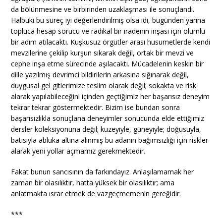
da bölünmesine ve birbirinden uzaklaşması ile sonuçlandı.
Halbuki bu süreç iyi değerlendirilmiş olsa idi, bugünden yarına
topluca hesap sorucu ve radikal bir iradenin inşası için olumlu
bir adım atılacaktı. Kuşkusuz örgütler arası husumetlerde kendi
mevzilerine çekilip kurşun sıkarak değil, ortak bir mevzi ve
cephe inşa etme sürecinde aşılacaktı. Mücadelenin keskin bir
dille yazılmış devrimci bildirilerin arkasına sığınarak değil,
duygusal gel gitlerimize teslim olarak değil; sokakta ve risk
alarak yapılabileceğini içinden geçtiğimiz her başarısız deneyim
tekrar tekrar göstermektedir. Bizim ise bundan sonra
başarısızlıkla sonuçlana deneyimler sonucunda elde ettiğimiz
dersler koleksiyonuna değil; kuzeyiyle, güneyiyle; doğusuyla,
batısıyla abluka altına alınmış bu adanın bağımsızlığı için riskler
alarak yeni yollar açmamız gerekmektedir.
Fakat bunun sancısının da farkındayız. Anlaşılamamak her
zaman bir olasılıktır, hatta yüksek bir olasılıktır; ama
anlatmakta ısrar etmek de vazgeçmemenin gereğidir.
***