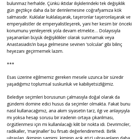
bulunmaz herhalde. Çünkü iktidar ilişkilerindeki tek değişiklik
gün geçtikçe daha da bir derinlemesine coğrafyamıza kök
salmasıdır. Kuklalar kuklalaşarak, taşeronlar taşeronlaşarak ve
emperyalistler de emperyalistleşerek, yani her kesim bir önceki
konumunu yenileyerek yola devam etmekte… Dolayısıyla
yaşananları büyük değişiklikler olarak sunmamak veya
Anastasiadis’in başa gelmesine sevinen ‘solcular’ gibi bilinç
heyezanı geçirmemek lazım.
***
Esas üzerine eğilmemiz gereken mesele uzunca bir süredir
yaşadığımız toplumsal suskunluk ve kabiliyetsizliğimiz.
Belediye seçimleri borusunun çalmasıyla doğal olarak da
gündemi domine edici husus da seçimler olmakta. Fakat bunu
nasıl kullanacağımız, ana akım siyasetin tarz, ilgi ve anlayışıyla
mı yoksa hesap sorusu bir iradenin ortaya çıkarılması,
örgütlenmesi için mi kullanılacağı kilit bir nokta idi. Devrimciler,
radikaller, ‘marjinaller’ bu fırsatı değerlendiremedi. Birlik
uğraşları, (kiminin samimi, kiminin açık göz) uğraşanların daha