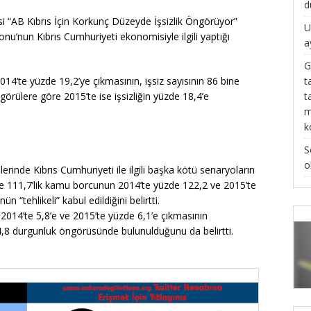
d
si “AB Kıbrıs İçin Korkunç Düzeyde İşsizlik Öngörüyor”
U
nu’nun Kıbrıs Cumhuriyeti ekonomisiyle ilgili yaptığı
a
G
t
2014’te yüzde 19,2’ye çıkmasının, işsiz sayısının 86 bine
t
örülere göre 2015’te ise işsizliğin yüzde 18,4’e
m
k
S
o
inde Kıbrıs Cumhuriyeti ile ilgili başka kötü senaryoların
e 111,7’lik kamu borcunun 2014’te yüzde 122,2 ve 2015’te
 “tehlikeli” kabul edildiğini belirtti.
 2014’te 5,8’e ve 2015’te yüzde 6,1’e çıkmasının
 4,8 durgunluk öngörüsünde bulunulduğunu da belirtti.