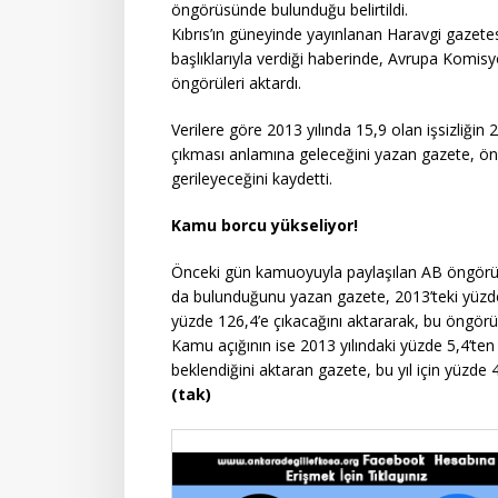
öngörüsünde bulunduğu belirtildi.
Kıbrıs’ın güneyinde yayınlanan Haravgi gazete
başlıklarıyla verdiği haberinde, Avrupa Komisyo
öngörüleri aktardı.
Verilere göre 2013 yılında 15,9 olan işsizliğin 
çıkması anlamına geleceğini yazan gazete, öng
gerileyeceğini kaydetti.
Kamu borcu yükseliyor!
Önceki gün kamuoyuyla paylaşılan AB öngörüler
da bulunduğunu yazan gazete, 2013’teki yüzd
yüzde 126,4’e çıkacağını aktararak, bu öngörünün
Kamu açığının ise 2013 yılındaki yüzde 5,4’ten
beklendiğini aktaran gazete, bu yıl için yüzde
(tak)