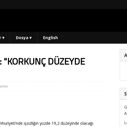
r
▾
Dosya
▾
English
: "KORKUNÇ DÜZEYDE
erler
S
G
A
L
uriyeti’nde işsizliğin yüzde 19,2 düzeyinde olacağı