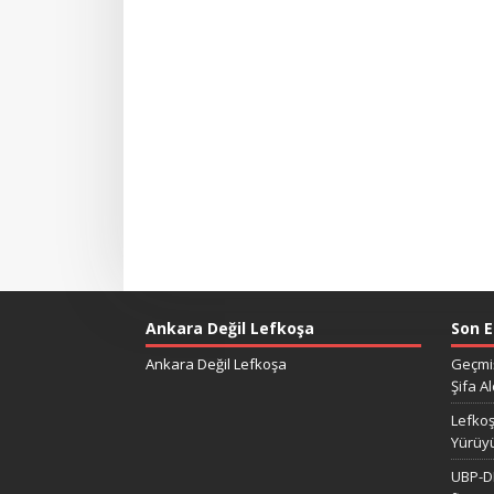
Ankara Değil Lefkoşa
Son E
Ankara Değil Lefkoşa
Geçmiş
Şifa Al
Lefkoş
Yürüy
UBP-DP