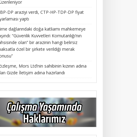
üzenleniyor
BP-DP araziyi verdi, CTP-HP-TDP-DP fiyat
yarlaması yaptı
irne dağlarındaki doğa katliamı mahkemeye
aşındı: “Güvenlik Kuvvetleri Komutanlığı’nın
ahsisinde olan” bir arazinin hangi belirsiz
aksatla özel bir şirkete verildiği merak
onusu”
özleşme, Mors Ltd’nin sahibinin kızının adına
lan Gizde İletişim adına hazırlandı