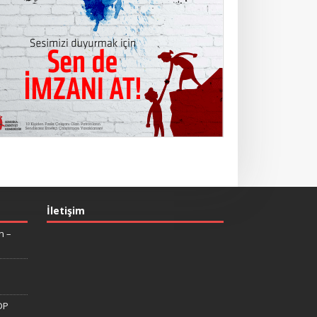
İletişim
n –
DP