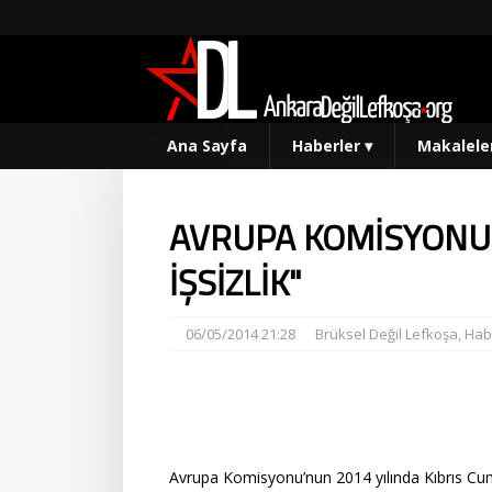
Ana Sayfa
Haberler
▾
Makalele
AVRUPA KOMİSYONU
İŞSİZLİK"
06/05/2014 21:28
Brüksel Değil Lefkoşa
,
Hab
Avrupa Komisyonu’nun 2014 yılında Kıbrıs Cumh