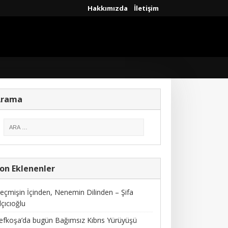
Hakkımızda
İletişim
Arama
on Eklenenler
eçmişin İçinden, Nenemin Dilinden – Şifa
lçıcıoğlu
efkoşa’da bugün Bağımsız Kıbrıs Yürüyüşü