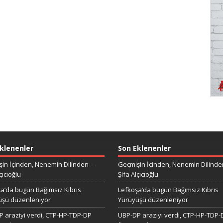
klenenler
Son Eklenenler
in İçinden, Nenemin Dilinden –
Geçmişin İçinden, Nenemin Dilinde
çıcıoğlu
Şifa Alçıcıoğlu
a’da bugün Bağımsız Kıbrıs
Lefkoşa’da bugün Bağımsız Kıbrıs
üşü düzenleniyor
Yürüyüşü düzenleniyor
 araziyi verdi, CTP-HP-TDP-DP
UBP-DP araziyi verdi, CTP-HP-TDP-