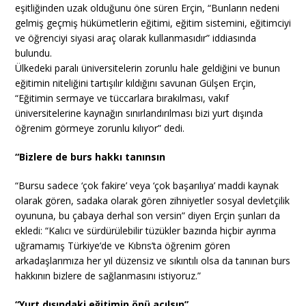
eşitliğinden uzak olduğunu öne süren Erçin, “Bunların nedeni
gelmiş geçmiş hükümetlerin eğitimi, eğitim sistemini, eğitimciyi
ve öğrenciyi siyasi araç olarak kullanmasıdır” iddiasında
bulundu.
Ülkedeki paralı üniversitelerin zorunlu hale geldiğini ve bunun
eğitimin niteliğini tartışılır kıldığını savunan Gülşen Erçin,
“Eğitimin sermaye ve tüccarlara bırakılması, vakıf
üniversitelerine kaynağın sınırlandırılması bizi yurt dışında
öğrenim görmeye zorunlu kılıyor” dedi.
“Bizlere de burs hakkı tanınsın
“Bursu sadece ‘çok fakire’ veya ‘çok başarılıya’ maddi kaynak
olarak gören, sadaka olarak gören zihniyetler sosyal devletçilik
oyununa, bu çabaya derhal son versin” diyen Erçin şunları da
ekledi: “Kalıcı ve sürdürülebilir tüzükler bazında hiçbir ayrıma
uğramamış Türkiye’de ve Kıbrıs’ta öğrenim gören
arkadaşlarımıza her yıl düzensiz ve sıkıntılı olsa da tanınan burs
hakkının bizlere de sağlanmasını istiyoruz.”
“Yurt dışındaki eğitimin önü açılsın”