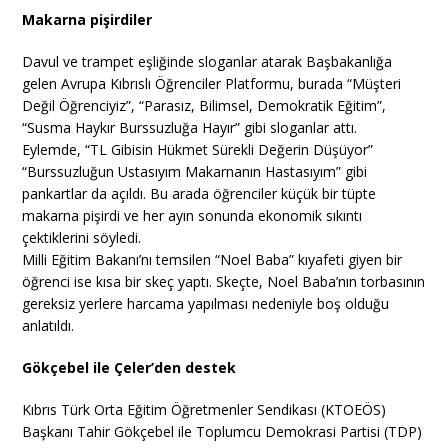
Makarna pişirdiler
Davul ve trampet eşliğinde sloganlar atarak Başbakanlığa
gelen Avrupa Kıbrıslı Öğrenciler Platformu, burada “Müşteri
Değil Öğrenciyiz”, “Parasız, Bilimsel, Demokratik Eğitim”,
“Susma Haykır Burssuzluğa Hayır” gibi sloganlar attı.
Eylemde, “TL Gibisin Hükmet Sürekli Değerin Düşüyor”
“Burssuzluğun Ustasıyım Makarnanın Hastasıyım” gibi
pankartlar da açıldı. Bu arada öğrenciler küçük bir tüpte
makarna pişirdi ve her ayın sonunda ekonomik sıkıntı
çektiklerini söyledi.
Milli Eğitim Bakanı’nı temsilen “Noel Baba” kıyafeti giyen bir
öğrenci ise kısa bir skeç yaptı. Skeçte, Noel Baba’nın torbasının
gereksiz yerlere harcama yapılması nedeniyle boş olduğu
anlatıldı.
Gökçebel ile Çeler’den destek
Kıbrıs Türk Orta Eğitim Öğretmenler Sendikası (KTOEÖS)
Başkanı Tahir Gökçebel ile Toplumcu Demokrasi Partisi (TDP)