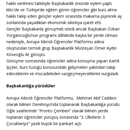
hakkı verilmesi talebiyle Başbakanlık önünde eylem yaptı.
kktc’de ve Türkiye’de eğitim gören öğrenciler gibi burs alma
hakkı talep eden gençler eylem sırasında makarna pişirerek ay
sonlarında yaşadıkları ekonomik sıkıntıya işaret etti.
Gençler Başbakanla görüşmek istedi ancak Başbakan Özkan
Yorgancıoğlu’nun programı dâhilinde başka bir yerde olması
nedeniyle, Avrupa Kıbrıslı Öğrenciler Platformu adına
oluşturulan temsili grup Başbakanlık Müsteşarı Ömer Aydın
Köseoğlu ile görüştü.
Görüşme sonrasında öğrenciler adına konuşma yapan Kamil
İpçiler, burs tüzüğü konusundaki gelişmeleri yakından takip
edeceklerini ve mücadeleden vazgeçmeyeceklerini vurguladı.
Başbakanlığa yürüdüler
Avrupa Kıbrıslı Öğrenciler Platformu, Mehmet Akif Caddesi
olarak bilinen Dereboyu’nda toplanarak Başbakanlığa yürüdü.
Öğle saatlerinde “Pronto Çemberi” olarak bilinen yerde
toplanan öğrenciler yürüyüş esnasında “3. Ülkelerin 3.
Çocuklarıyız” yazılı büyük bir pankart açtı.