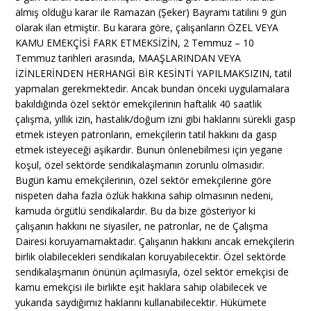
almış olduğu karar ile Ramazan (Şeker) Bayramı tatilini 9 gün
olarak ilan etmiştir. Bu karara göre, çalışanların ÖZEL VEYA
KAMU EMEKÇİSİ FARK ETMEKSİZİN, 2 Temmuz – 10
Temmuz tarihleri arasında, MAAŞLARINDAN VEYA
İZİNLERİNDEN HERHANGİ BİR KESİNTİ YAPILMAKSIZIN, tatil
yapmaları gerekmektedir. Ancak bundan önceki uygulamalara
bakıldığında özel sektör emekçilerinin haftalık 40 saatlik
çalışma, yıllık izin, hastalık/doğum izni gibi haklarını sürekli gasp
etmek isteyen patronların, emekçilerin tatil hakkını da gasp
etmek isteyeceği aşikardır. Bunun önlenebilmesi için yegane
koşul, özel sektörde sendikalaşmanın zorunlu olmasıdır.
Bugün kamu emekçilerinin, özel sektör emekçilerine göre
nispeten daha fazla özlük hakkına sahip olmasının nedeni,
kamuda örgütlü sendikalardır. Bu da bize gösteriyor ki
çalışanın hakkını ne siyasiler, ne patronlar, ne de Çalışma
Dairesi koruyamamaktadır. Çalışanın hakkını ancak emekçilerin
birlik olabilecekleri sendikaları koruyabilecektir. Özel sektörde
sendikalaşmanın önünün açılmasıyla, özel sektör emekçisi de
kamu emekçisi ile birlikte eşit haklara sahip olabilecek ve
yukarıda saydığımız haklarını kullanabilecektir. Hükümete