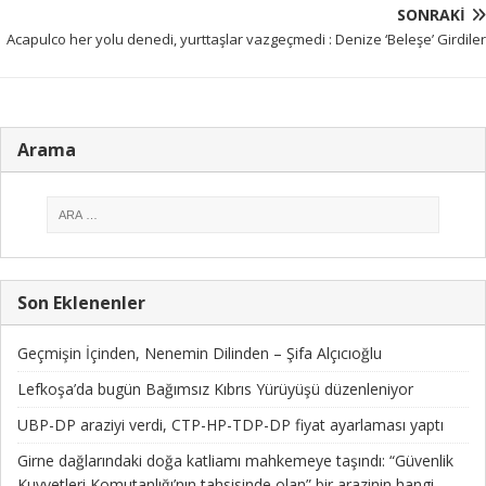
SONRAKI
Acapulco her yolu denedi, yurttaşlar vazgeçmedi : Denize ‘Beleşe’ Girdiler
Arama
Son Eklenenler
Geçmişin İçinden, Nenemin Dilinden – Şifa Alçıcıoğlu
Lefkoşa’da bugün Bağımsız Kıbrıs Yürüyüşü düzenleniyor
UBP-DP araziyi verdi, CTP-HP-TDP-DP fiyat ayarlaması yaptı
Girne dağlarındaki doğa katliamı mahkemeye taşındı: “Güvenlik
Kuvvetleri Komutanlığı’nın tahsisinde olan” bir arazinin hangi