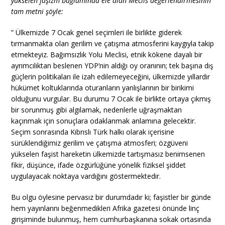
yükselen faşizm bağlamında ele alan Meclis değerlendirmesinin
tam metni şöyle:
” Ülkemizde 7 Ocak genel seçimleri ile birlikte giderek
tırmanmakta olan gerilim ve çatışma atmosferini kaygıyla takip
etmekteyiz. Bağımsızlık Yolu Meclisi, etnik kökene dayalı bir
ayrımcılıktan beslenen YDP’nin aldığı oy oranının; tek başına dış
güçlerin politikaları ile izah edilemeyeceğini, ülkemizde yıllardır
hükümet koltuklarında oturanların yanlışlarının bir birikimi
olduğunu vurgular. Bu durumu 7 Ocak ile birlikte ortaya çıkmış
bir sorunmuş gibi algılamak, nedenlerle uğraşmaktan
kaçınmak için sonuçlara odaklanmak anlamına gelecektir.
Seçim sonrasında Kıbrıslı Türk halkı olarak içerisine
sürüklendiğimiz gerilim ve çatışma atmosferi; özgüveni
yükselen faşist hareketin ülkemizde tartışmasız benimsenen
fikir, düşünce, ifade özgürlüğüne yönelik fiziksel şiddet
uygulayacak noktaya vardığını göstermektedir.
Bu olgu öylesine pervasız bir durumdadır ki; faşistler bir günde
hem yayınlarını beğenmedikleri Afrika gazetesi önünde linç
girişiminde bulunmuş, hem cumhurbaşkanına sokak ortasında