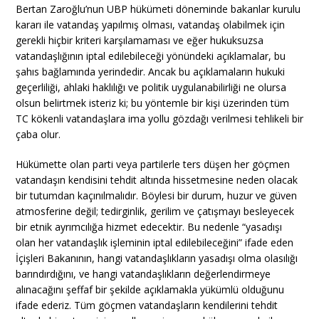
Bertan Zaroğlu’nun UBP hükümeti döneminde bakanlar kurulu
kararı ile vatandaş yapılmış olması, vatandaş olabilmek için
gerekli hiçbir kriteri karşılamaması ve eğer hukuksuzsa
vatandaşlığının iptal edilebileceği yönündeki açıklamalar, bu
şahıs bağlamında yerindedir. Ancak bu açıklamaların hukuki
geçerliliği, ahlaki haklılığı ve politik uygulanabilirliği ne olursa
olsun belirtmek isteriz ki; bu yöntemle bir kişi üzerinden tüm
TC kökenli vatandaşlara ima yollu gözdağı verilmesi tehlikeli bir
çaba olur.
Hükümette olan parti veya partilerle ters düşen her göçmen
vatandaşın kendisini tehdit altında hissetmesine neden olacak
bir tutumdan kaçınılmalıdır. Böylesi bir durum, huzur ve güven
atmosferine değil; tedirginlik, gerilim ve çatışmayı besleyecek
bir etnik ayrımcılığa hizmet edecektir. Bu nedenle “yasadışı
olan her vatandaşlık işleminin iptal edilebileceğini” ifade eden
İçişleri Bakanının, hangi vatandaşlıkların yasadışı olma olasılığı
barındırdığını, ve hangi vatandaşlıkların değerlendirmeye
alınacağını şeffaf bir şekilde açıklamakla yükümlü olduğunu
ifade ederiz. Tüm göçmen vatandaşların kendilerini tehdit