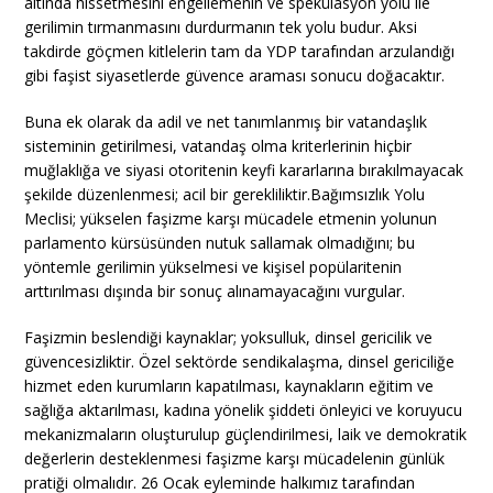
altında hissetmesini engellemenin ve spekülasyon yolu ile
gerilimin tırmanmasını durdurmanın tek yolu budur. Aksi
takdirde göçmen kitlelerin tam da YDP tarafından arzulandığı
gibi faşist siyasetlerde güvence araması sonucu doğacaktır.
Buna ek olarak da adil ve net tanımlanmış bir vatandaşlık
sisteminin getirilmesi, vatandaş olma kriterlerinin hiçbir
muğlaklığa ve siyasi otoritenin keyfi kararlarına bırakılmayacak
şekilde düzenlenmesi; acil bir gerekliliktir.Bağımsızlık Yolu
Meclisi; yükselen faşizme karşı mücadele etmenin yolunun
parlamento kürsüsünden nutuk sallamak olmadığını; bu
yöntemle gerilimin yükselmesi ve kişisel popülaritenin
arttırılması dışında bir sonuç alınamayacağını vurgular.
Faşizmin beslendiği kaynaklar; yoksulluk, dinsel gericilik ve
güvencesizliktir. Özel sektörde sendikalaşma, dinsel gericiliğe
hizmet eden kurumların kapatılması, kaynakların eğitim ve
sağlığa aktarılması, kadına yönelik şiddeti önleyici ve koruyucu
mekanizmaların oluşturulup güçlendirilmesi, laik ve demokratik
değerlerin desteklenmesi faşizme karşı mücadelenin günlük
pratiği olmalıdır. 26 Ocak eyleminde halkımız tarafından