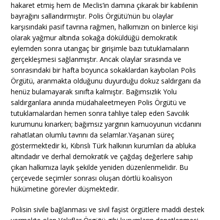
hakaret etmiş hem de Meclis’in damına çıkarak bir kabilenin
bayrağını sallandırmıştır. Polis Örgütü’nün bu olaylar
karşısındaki pasif tavrına rağmen, halkımızın on binlerce kişi
olarak yağmur altında sokağa döküldüğü demokratik
eylemden sonra utangaç bir girişimle bazı tutuklamaların
gerçekleşmesi sağlanmıştır. Ancak olaylar sırasında ve
sonrasındaki bir hafta boyunca sokaklardan kaybolan Polis
Örgütü, aranmakta olduğunu duyurduğu dokuz saldırganı da
henüz bulamayarak sınıfta kalmıştır. Bağımsızlık Yolu
saldırganlara anında müdahaleetmeyen Polis Örgütü ve
tutuklamalardan hemen sonra tahliye talep eden Savcılık
kurumunu kınarken; bağımsız yargının kamuoyunun vicdanını
rahatlatan olumlu tavrını da selamlar.Yaşanan süreç
göstermektedir ki, Kıbrıslı Türk halkının kurumları da abluka
altındadır ve derhal demokratik ve çağdaş değerlere sahip
çıkan halkımıza layık şekilde yeniden düzenlenmelidir. Bu
çerçevede seçimler sonrası oluşan dörtlü koalisyon
hükümetine görevler düşmektedir.
Polisin sivile bağlanması ve sivil faşist örgütlere maddi destek