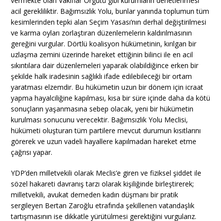
vermekte olan Vakıflar Örgütü gibi kurumların denetlenmesi
acil gerekliliktir. Bağımsızlık Yolu, bunlar yanında toplumun tüm
kesimlerinden tepki alan Seçim Yasası’nın derhal değiştirilmesi
ve karma oyları zorlaştıran düzenlemelerin kaldırılmasının
gereğini vurgular. Dörtlü koalisyon hükümetinin, kırılgan bir
uzlaşma zemini üzerinde hareket ettiğinin bilinci ile en acil
sıkıntılara dair düzenlemeleri yaparak olabildiğince erken bir
şekilde halk iradesinin sağlıklı ifade edilebileceği bir ortam
yaratması elzemdir. Bu hükümetin uzun bir dönem için icraat
yapma hayalciliğine kapılması, kısa bir süre içinde daha da kötü
sonuçların yaşanmasına sebep olacak, yeni bir hükümetin
kurulması sonucunu verecektir. Bağımsızlık Yolu Meclisi,
hükümeti oluşturan tüm partilere mevcut durumun kısıtlarını
görerek ve uzun vadeli hayallere kapılmadan hareket etme
çağrısı yapar.
YDP’den milletvekili olarak Meclis’e giren ve fiziksel şiddet ile
sözel hakareti davranış tarzı olarak kişiliğinde birleştirerek;
milletvekili, avukat demeden kadın düşmanı bir pratik
sergileyen Bertan Zaroğlu etrafında şekillenen vatandaşlık
tartışmasının ise dikkatle yürütülmesi gerektiğini vurgularız.