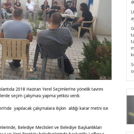
d
U
a
G
t
t
m
k
S
o
lantıda 2018 Haziran Yerel Seçimleri’ne yönelik tavrını
elerde seçim çalışması yapma yetkisi verdi.
ri’nde yapılacak çalışmalara ilişkin aldığı karar metni ise
mlerinde, Belediye Meclisleri ve Belediye Başkanlıkları
koşa ve Yeni Erenköy bele
diyelerinde başkanlık; Lefkoşa