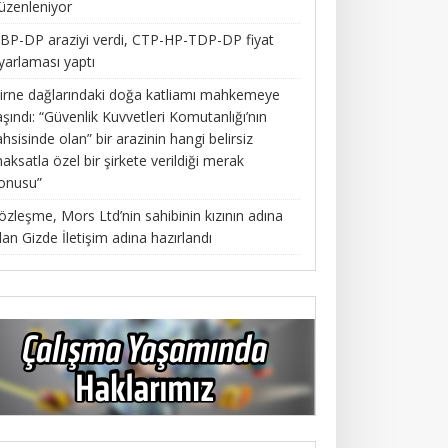
üzenleniyor
BP-DP araziyi verdi, CTP-HP-TDP-DP fiyat
yarlaması yaptı
irne dağlarındaki doğa katliamı mahkemeye
aşındı: “Güvenlik Kuvvetleri Komutanlığı’nın
ahsisinde olan” bir arazinin hangi belirsiz
aksatla özel bir şirkete verildiği merak
onusu”
özleşme, Mors Ltd’nin sahibinin kızının adına
lan Gizde İletişim adına hazırlandı