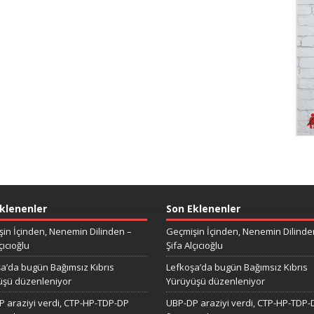
klenenler
Son Eklenenler
in İçinden, Nenemin Dilinden –
Geçmişin İçinden, Nenemin Dilinde
çıcıoğlu
Şifa Alçıcıoğlu
a’da bugün Bağımsız Kıbrıs
Lefkoşa’da bugün Bağımsız Kıbrıs
üşü düzenleniyor
Yürüyüşü düzenleniyor
 araziyi verdi, CTP-HP-TDP-DP
UBP-DP araziyi verdi, CTP-HP-TDP-