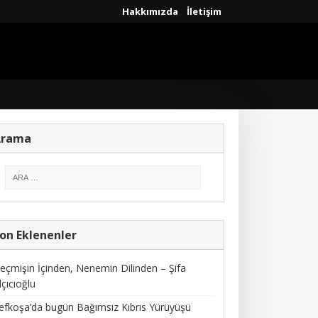
Hakkımızda
İletişim
Arama
on Eklenenler
eçmişin İçinden, Nenemin Dilinden – Şifa
lçıcıoğlu
efkoşa’da bugün Bağımsız Kıbrıs Yürüyüşü