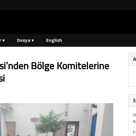
r
▾
Dosya
▾
English
isi’nden Bölge Komitelerine
si
S
G
A
L