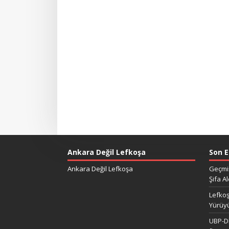
Ankara Değil Lefkoşa
Son E
Ankara Değil Lefkoşa
Geçmiş
Şifa Al
Lefkoş
Yürüy
UBP-DP