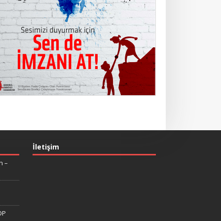
İletişim
n –
DP