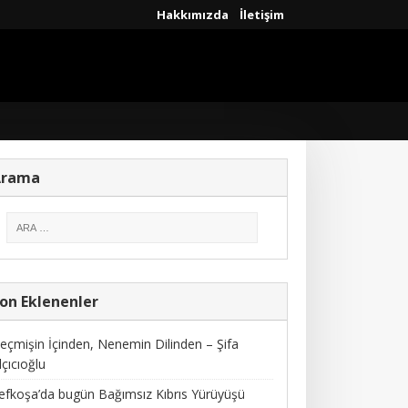
Hakkımızda
İletişim
Arama
on Eklenenler
eçmişin İçinden, Nenemin Dilinden – Şifa
lçıcıoğlu
efkoşa’da bugün Bağımsız Kıbrıs Yürüyüşü