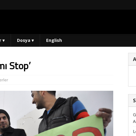
r
▾
Dosya
▾
English
mı Stop’
rler
S
G
A
L