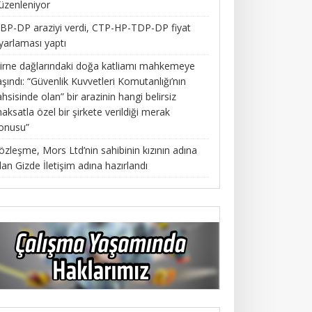
üzenleniyor
BP-DP araziyi verdi, CTP-HP-TDP-DP fiyat
yarlaması yaptı
irne dağlarındaki doğa katliamı mahkemeye
aşındı: “Güvenlik Kuvvetleri Komutanlığı’nın
ahsisinde olan” bir arazinin hangi belirsiz
aksatla özel bir şirkete verildiği merak
onusu”
özleşme, Mors Ltd’nin sahibinin kızının adına
lan Gizde İletişim adına hazırlandı