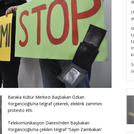
d
U
a
G
t
t
m
k
S
o
Baraka Kültür Merkezi Başbakan Özkan
Yorgancıoğlu’na telgraf çekerek, elektrik zammını
protesto etti.
Telekomünikasyon Dairesi’nden Başbakan
Yorgancıoğlu’na çekilen telgraf “Sayın Zambakan’