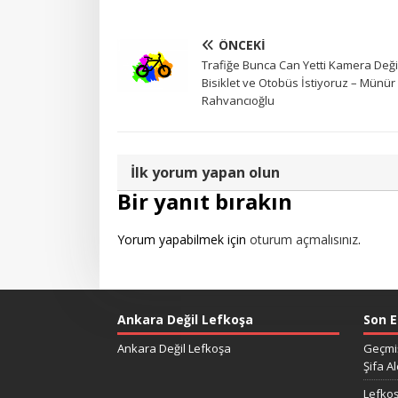
ÖNCEKI
Trafiğe Bunca Can Yetti Kamera Deği
Bisiklet ve Otobüs İstiyoruz – Münür
Rahvancıoğlu
İlk yorum yapan olun
Bir yanıt bırakın
Yorum yapabilmek için
oturum açmalısınız
.
Ankara Değil Lefkoşa
Son E
Ankara Değil Lefkoşa
Geçmiş
Şifa Al
Lefkoş