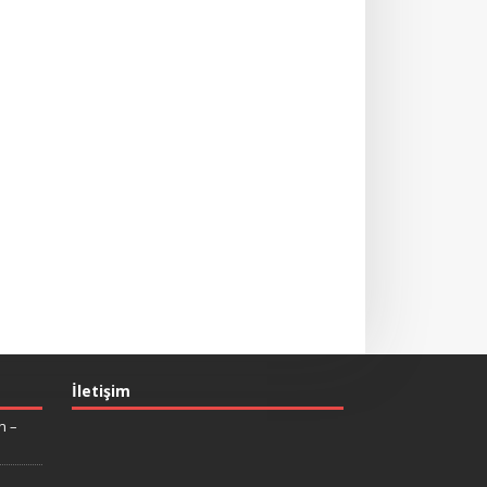
İletişim
n –