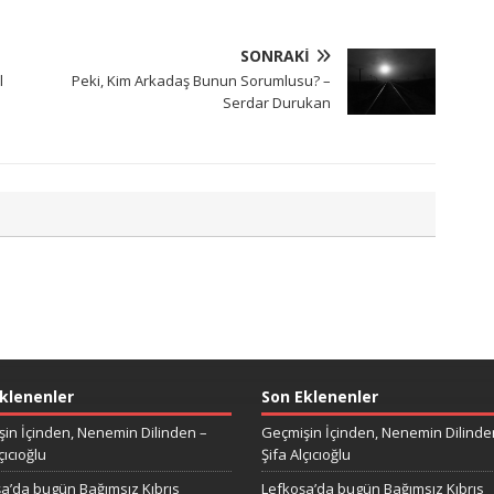
SONRAKI
l
Peki, Kim Arkadaş Bunun Sorumlusu? –
Serdar Durukan
klenenler
Son Eklenenler
in İçinden, Nenemin Dilinden –
Geçmişin İçinden, Nenemin Dilinde
çıcıoğlu
Şifa Alçıcıoğlu
a’da bugün Bağımsız Kıbrıs
Lefkoşa’da bugün Bağımsız Kıbrıs