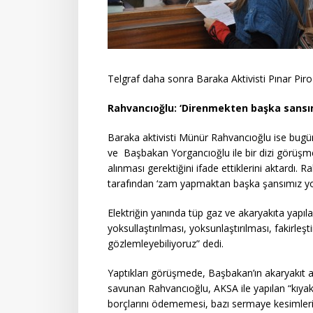
Telgraf daha sonra Baraka Aktivisti Pınar Piro 
Rahvancıoğlu: ‘Direnmekten başka sansı
Baraka aktivisti Münür Rahvancıoğlu ise bugüne
ve Başbakan Yorgancıoğlu ile bir dizi görüşme
alınması gerektiğini ifade ettiklerini aktardı
tarafından ‘zam yapmaktan başka şansımız yokt
Elektriğin yanında tüp gaz ve akaryakıta yapıla
yoksullaştırılması, yoksunlaştırılması, fakirleşti
gözlemleyebiliyoruz” dedi.
Yaptıkları görüşmede, Başbakan’ın akaryakıt al
savunan Rahvancıoğlu, AKSA ile yapılan “kıyak
borçlarını ödememesi, bazı sermaye kesimler