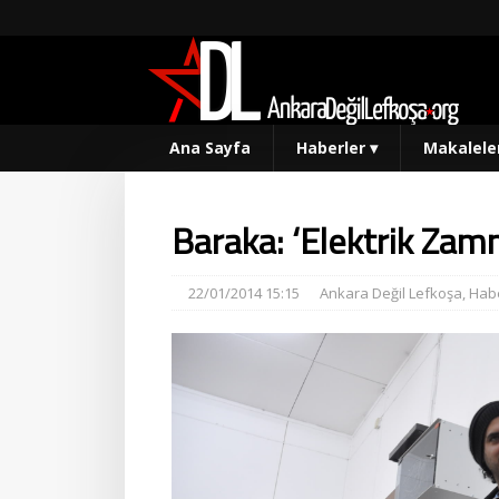
Ana Sayfa
Haberler
▾
Makalele
Baraka: ‘Elektrik Zam
22/01/2014 15:15
Ankara Değil Lefkoşa
,
Habe