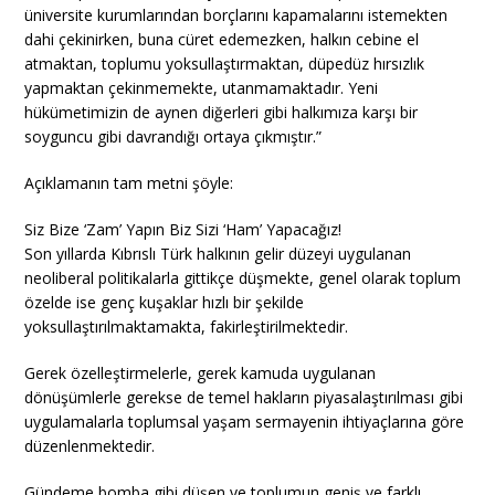
üniversite kurumlarından borçlarını kapamalarını istemekten
dahi çekinirken, buna cüret edemezken, halkın cebine el
atmaktan, toplumu yoksullaştırmaktan, düpedüz hırsızlık
yapmaktan çekinmemekte, utanmamaktadır. Yeni
hükümetimizin de aynen diğerleri gibi halkımıza karşı bir
soyguncu gibi davrandığı ortaya çıkmıştır.”
Açıklamanın tam metni şöyle:
Siz Bize ‘Zam’ Yapın Biz Sizi ‘Ham’ Yapacağız!
Son yıllarda Kıbrıslı Türk halkının gelir düzeyi uygulanan
neoliberal politikalarla gittikçe düşmekte, genel olarak toplum
özelde ise genç kuşaklar hızlı bir şekilde
yoksullaştırılmaktamakta, fakirleştirilmektedir.
Gerek özelleştirmelerle, gerek kamuda uygulanan
dönüşümlerle gerekse de temel hakların piyasalaştırılması gibi
uygulamalarla toplumsal yaşam sermayenin ihtiyaçlarına göre
düzenlenmektedir.
Gündeme bomba gibi düşen ve toplumun geniş ve farklı