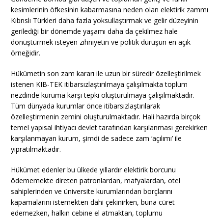
kesimlerinin öfkesinin kabarmasına neden olan elektirik zammı
Kıbrıslı Türkleri daha fazla yoksullaştırmak ve gelir düzeyinin
gerilediği bir dönemde yaşamı daha da çekilmez hale
dönüştürmek isteyen zihniyetin ve politik duruşun en açık
örneğidir.
Hükümetin son zam kararı ile uzun bir süredir özelleştirilmek
istenen KIB-TEK itibarsızlaştırılmaya çalışılmakta toplum
nezdinde kuruma karşı tepki oluşturulmaya çalışılmaktadır.
Tüm dünyada kurumlar önce itibarsızlaştırılarak
özelleştirmenin zemini oluşturulmaktadır. Hali hazırda birçok
temel yapısal ihtiyacı devlet tarafından karşılanması gerekirken
karşılanmayan kurum, şimdi de sadece zam ‘açılımı’ ile
yıpratılmaktadır.
Hükümet edenler bu ülkede yıllardır elektirik borcunu
ödememekte direten patronlardan, mafyalardan, otel
sahiplerinden ve üniversite kurumlarından borçlarını
kapamalarını istemekten dahi çekinirken, buna cüret
edemezken, halkın cebine el atmaktan, toplumu