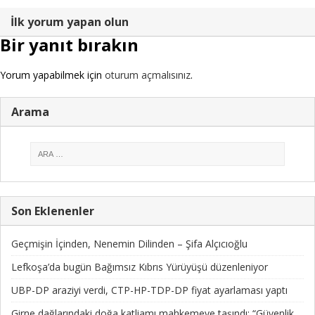
İlk yorum yapan olun
Bir yanıt bırakın
Yorum yapabilmek için
oturum açmalısınız
.
Arama
Son Eklenenler
Geçmişin İçinden, Nenemin Dilinden – Şifa Alçıcıoğlu
Lefkoşa’da bugün Bağımsız Kıbrıs Yürüyüşü düzenleniyor
UBP-DP araziyi verdi, CTP-HP-TDP-DP fiyat ayarlaması yaptı
Girne dağlarındaki doğa katliamı mahkemeye taşındı: “Güvenlik