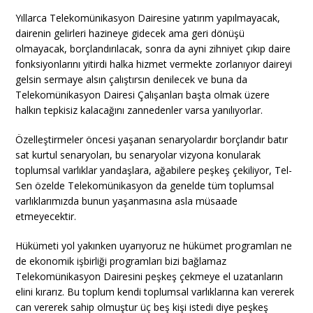
Yıllarca Telekomünikasyon Dairesine yatırım yapılmayacak,
dairenin gelirleri hazineye gidecek ama geri dönüşü
olmayacak, borçlandırılacak, sonra da ayni zihniyet çıkıp daire
fonksiyonlarını yitirdi halka hizmet vermekte zorlanıyor daireyi
gelsin sermaye alsın çalıştırsın denilecek ve buna da
Telekomünikasyon Dairesi Çalışanları başta olmak üzere
halkın tepkisiz kalacağını zannedenler varsa yanılıyorlar.
Özelleştirmeler öncesi yaşanan senaryolardır borçlandır batır
sat kurtul senaryoları, bu senaryolar vizyona konularak
toplumsal varlıklar yandaşlara, ağabilere peşkeş çekiliyor, Tel-
Sen özelde Telekomünikasyon da genelde tüm toplumsal
varlıklarımızda bunun yaşanmasına asla müsaade
etmeyecektir.
Hükümeti yol yakınken uyarıyoruz ne hükümet programları ne
de ekonomik işbirliği programları bizi bağlamaz
Telekomünikasyon Dairesini peşkeş çekmeye el uzatanların
elini kırarız. Bu toplum kendi toplumsal varlıklarına kan vererek
can vererek sahip olmuştur üç beş kişi istedi diye peşkeş