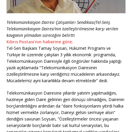
Telekomünikasyon Dairesi Çalışanları Sendikası(Tel-Sen),
Telekomünikasyon Dairesi’nin özelleştirilmesine karşı verilen
kavganın yılmadan süreceğini belirtti
Kıbrıs Postası’nın haberine göre;
Tel-Sen Başkanı Tamay Soysan, Hükümet Programı ve
Türkiye ile üzerinde çalışılan 3 yıllık ekonomik programda,
Telekomünikasyon Dairesiyle ilgili öngörüler hakkında yaptığı
yazılı açıklamada “Telekomünikasyon Dairesinin
özelleştirilmesine karşı verdiğimiz mücadelenin arkasındayız.
Mücadelemiz ayni kararlılıkla devam etmektedir” dedi.
Telekomünikasyon Dairesine yıllardır yatırım yapılmadığını,
hazineye giden Daire gelirinin geri dönüşü olmadığını, Dairenin
borçlandırıldığını ardından da “daire fonksiyonlarını yitirdi halka
hizmet vermekte zorlanıyor, Daireyi gelsin sermaye alsın”
dendiğini savunan Soysan, ”Özelleştirmeler öncesi yaşanan
senaryolardır borçlandır batır sat kurtul senaryoları, bu
senaryolar vizyona konularak toplumsal varlıklar yandaşlara,