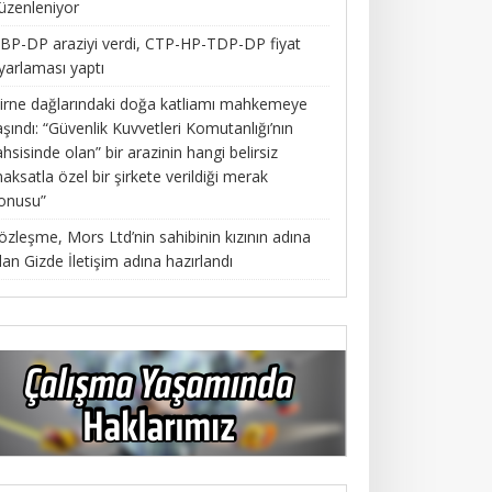
üzenleniyor
BP-DP araziyi verdi, CTP-HP-TDP-DP fiyat
yarlaması yaptı
irne dağlarındaki doğa katliamı mahkemeye
aşındı: “Güvenlik Kuvvetleri Komutanlığı’nın
ahsisinde olan” bir arazinin hangi belirsiz
aksatla özel bir şirkete verildiği merak
onusu”
özleşme, Mors Ltd’nin sahibinin kızının adına
lan Gizde İletişim adına hazırlandı