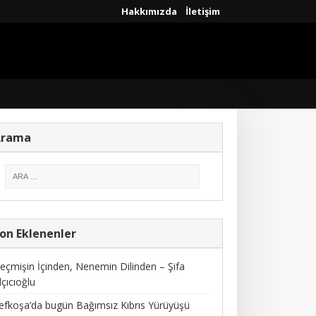
Hakkımızda
İletişim
Arama
on Eklenenler
eçmişin İçinden, Nenemin Dilinden – Şifa
lçıcıoğlu
efkoşa’da bugün Bağımsız Kıbrıs Yürüyüşü