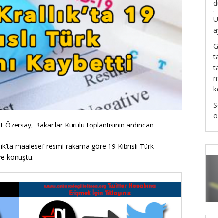
d
U
a
G
t
t
m
k
S
o
t Özersay, Bakanlar Kurulu toplantısının ardından
allık’ta maalesef resmi rakama göre 19 Kıbrıslı Türk
ye konuştu.