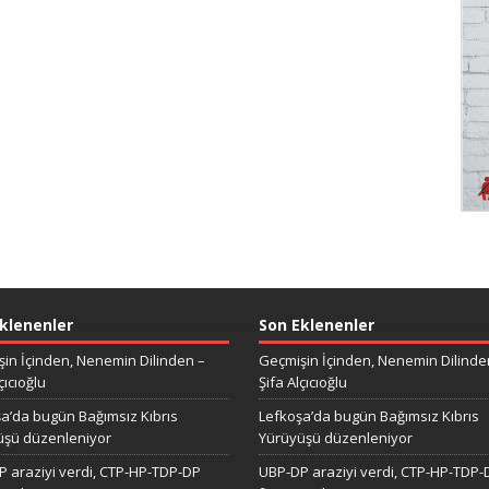
klenenler
Son Eklenenler
in İçinden, Nenemin Dilinden –
Geçmişin İçinden, Nenemin Dilinde
çıcıoğlu
Şifa Alçıcıoğlu
a’da bugün Bağımsız Kıbrıs
Lefkoşa’da bugün Bağımsız Kıbrıs
üşü düzenleniyor
Yürüyüşü düzenleniyor
 araziyi verdi, CTP-HP-TDP-DP
UBP-DP araziyi verdi, CTP-HP-TDP-