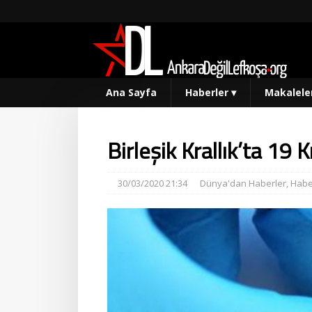
Ana Sayfa
Haberler
▾
Makalele
Birleşik Krallık’ta 19 
30/03/2020 21:34
Dünya'dan Haberler
,
Habe