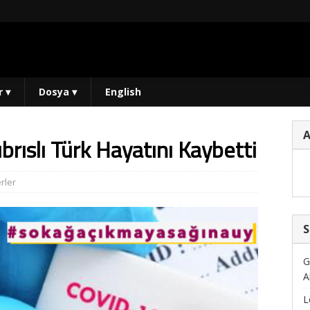
r
▾
Dosya
▾
English
Kıbrıslı Türk Hayatını Kaybetti
rler
S
G
A
L