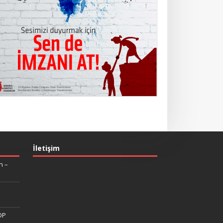
İletişim
n –
DP