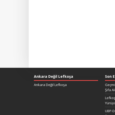
Ankara Değil Lefkoşa
Son E
Ankara Değil Lefkoşa
Geçmiş
Şifa Al
Lefkoş
Yürüy
UBP-DP