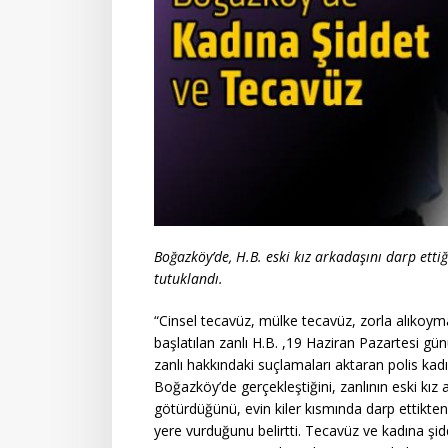
Boğazköy’de, H.B. eski kız arkadaşını darp ettiğ
tutuklandı.
“Cinsel tecavüz, mülke tecavüz, zorla alıkoy
başlatılan zanlı H.B. ,19 Haziran Pazartesi gü
zanlı hakkındaki suçlamaları aktaran polis kad
Boğazköy’de gerçekleştiğini, zanlının eski kız 
götürdüğünü, evin kiler kısmında darp ettikten 
yere vurduğunu belirtti. Tecavüz ve kadına şiddet