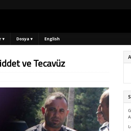
r
▾
Dosya
▾
English
iddet ve Tecavüz
S
G
A
L