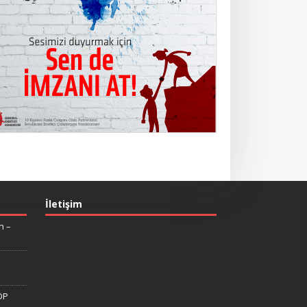
İletişim
n –
DP