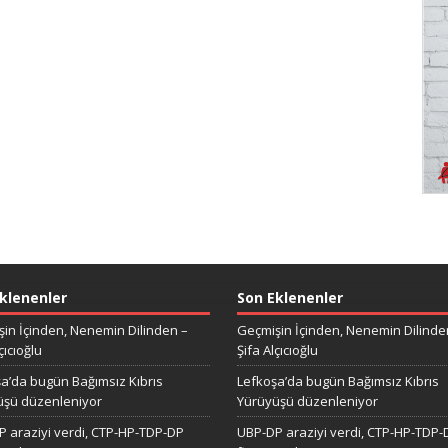
klenenler
Son Eklenenler
in İçinden, Nenemin Dilinden –
Geçmişin İçinden, Nenemin Dilinde
çıcıoğlu
Şifa Alçıcıoğlu
a’da bugün Bağımsız Kıbrıs
Lefkoşa’da bugün Bağımsız Kıbrıs
üşü düzenleniyor
Yürüyüşü düzenleniyor
 araziyi verdi, CTP-HP-TDP-DP
UBP-DP araziyi verdi, CTP-HP-TDP-