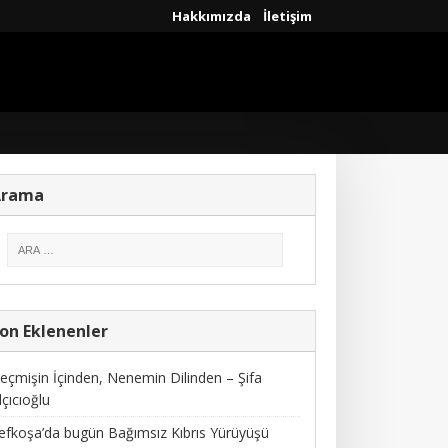
Hakkımızda
İletişim
Arama
on Eklenenler
eçmişin İçinden, Nenemin Dilinden – Şifa
lçıcıoğlu
efkoşa’da bugün Bağımsız Kıbrıs Yürüyüşü