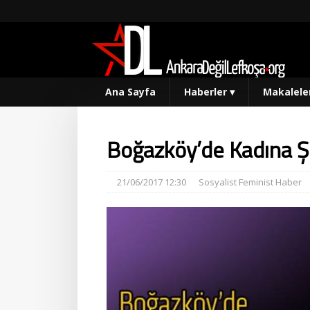
Ana Sayfa
Haberler
▾
Makalele
Boğazköy’de Kadına Ş
21/06/2017 12:30
Sosyalist Feminist Haber