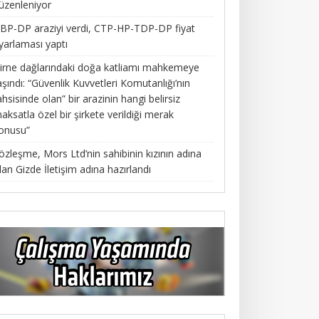
üzenleniyor
BP-DP araziyi verdi, CTP-HP-TDP-DP fiyat
yarlaması yaptı
irne dağlarındaki doğa katliamı mahkemeye
aşındı: “Güvenlik Kuvvetleri Komutanlığı’nın
ahsisinde olan” bir arazinin hangi belirsiz
aksatla özel bir şirkete verildiği merak
onusu”
özleşme, Mors Ltd’nin sahibinin kızının adına
lan Gizde İletişim adına hazırlandı