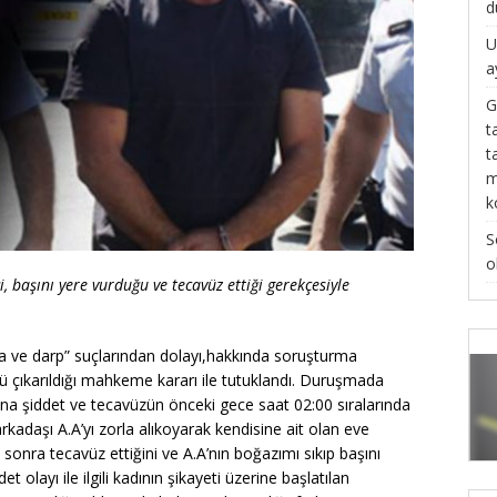
d
U
a
G
t
t
m
k
S
o
i, başını yere vurduğu ve tecavüz ettiği gerekçesiyle
ma ve darp” suçlarından dolayı,hakkında soruşturma
nü çıkarıldığı mahkeme kararı ile tutuklandı. Duruşmada
ına şiddet ve tecavüzün önceki gece saat 02:00 sıralarında
arkadaşı A.A’yı zorla alıkoyarak kendisine ait olan eve
sonra tecavüz ettiğini ve A.A’nın boğazımı sıkıp başını
 olayı ile ilgili kadının şikayeti üzerine başlatılan