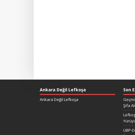
Ankara Değil Lefkoşa
Son E
Ankara Değil Lefkoşa
Geçmiş
Şifa Al
Lefkoş
Yürüy
UBP-DP