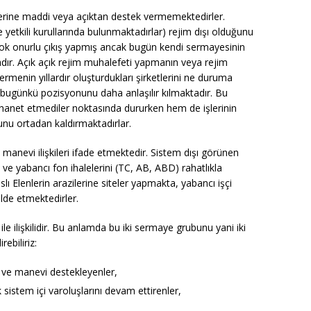
ilerine maddi veya açıktan destek vermemektedirler.
 yetkili kurullarında bulunmaktadırlar) rejim dışı olduğunu
rçok onurlu çıkış yapmış ancak bugün kendi sermayesinin
adır. Açık açık rejim muhalefeti yapmanın veya rejim
rmenin yıllardır oluşturdukları şirketlerini ne duruma
 bugünkü pozisyonunu daha anlaşılır kılmaktadır. Bu
hanet etmediler noktasında dururken hem de işlerinin
unu ortadan kaldırmaktadırlar.
manevi ilişkileri ifade etmektedir. Sistem dışı görünen
ve yabancı fon ihalelerini (TC, AB, ABD) rahatlıkla
 Elenlerin arazilerine siteler yapmakta, yabancı işçi
elde etmektedirler.
e ilişkilidir. Bu anlamda bu iki sermaye grubunu yani iki
rebiliriz:
i ve manevi destekleyenler,
sistem içi varoluşlarını devam ettirenler,