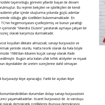
zdeki taşeronluğu görevini yıllardır başarı ile devam
lmuştur. Bu rejimin bekçileri ve işbirlikçileri de kendi
azilerini yıllar içinde oluşturma yolunda güçlü adımlar
lerinde olduğu gibi özellikleri bulunmamaktadır. En
, TC’nin hegemonyasını içselleştirmiş ve bunun yarattığı
 içerisinde “Mandra Düzeni” yaratarak aşmaya çalışan bir
 süreç olarak karşımıza durmaktadır.
evcut koşulları dikkate almazsak; sanayi burjuvazisi ve
 ayırmak yerinde olurdu. Hatta teorik olarak da hala böyle
emizde 1986’dan itibaren küçük sanayi olarak ifade
dilmiştir. Bugün arta kalan ufak tefek atölyeler ve inşaat
unun dışındakiler de üretim süreçlerine dahil olmayan
urjuvaziyi ikiye ayıracağız. Farklı bir açıdan ikiye
 konumlandırdıkları durumdan dolayı sanayi burjuvazisini
ci yaşamaktadırlar- ticaret burjuvasizi de -ki varoluşu
al olarak demokratik özelliklerini (burjuva demokrasisi