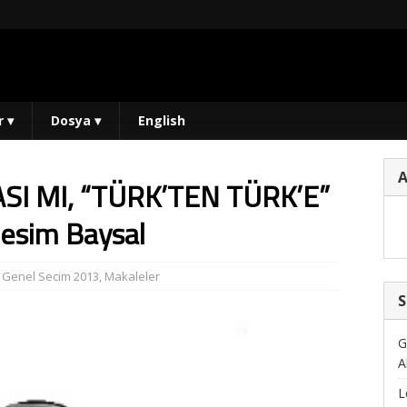
r
▾
Dosya
▾
English
I MI, “TÜRK’TEN TÜRK’E”
esim Baysal
,
Genel Secim 2013
,
Makaleler
S
G
A
L