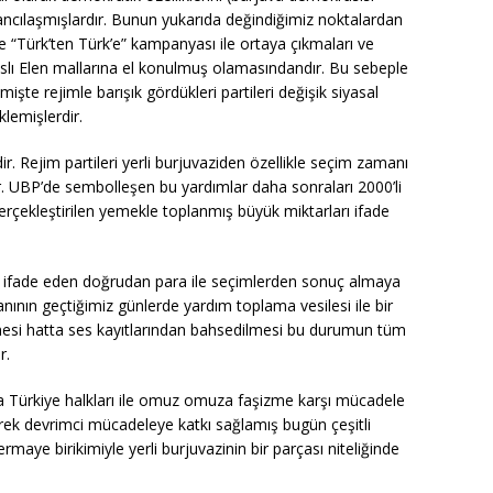
bancılaşmışlardır. Bunun yukarıda değindiğimiz noktalardan
ve “Türk’ten Türk’e” kampanyası ile ortaya çıkmaları ve
rıslı Elen mallarına el konulmuş olamasındandır. Bu sebeple
işte rejimle barışık gördükleri partileri değişik siyasal
lemişlerdir.
r. Rejim partileri yerli burjuvaziden özellikle seçim zamanı
. UBP’de sembolleşen bu yardımlar daha sonraları 2000’li
gerçekleştirilen yemekle toplanmış büyük miktarları ifade
ği ifade eden doğrudan para ile seçimlerden sonuç almaya
anının geçtiğimiz günlerde yardım toplama vesilesi ile bir
mesi hatta ses kayıtlarından bahsedilmesi bu durumun tüm
r.
a Türkiye halkları ile omuz omuza faşizme karşı mücadele
erek devrimci mücadeleye katkı sağlamış bugün çeşitli
sermaye birikimiyle yerli burjuvazinin bir parçası niteliğinde