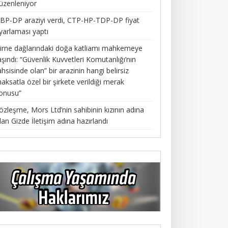
üzenleniyor
BP-DP araziyi verdi, CTP-HP-TDP-DP fiyat
yarlaması yaptı
irne dağlarındaki doğa katliamı mahkemeye
aşındı: “Güvenlik Kuvvetleri Komutanlığı’nın
ahsisinde olan” bir arazinin hangi belirsiz
aksatla özel bir şirkete verildiği merak
onusu”
özleşme, Mors Ltd’nin sahibinin kızının adına
lan Gizde İletişim adına hazırlandı