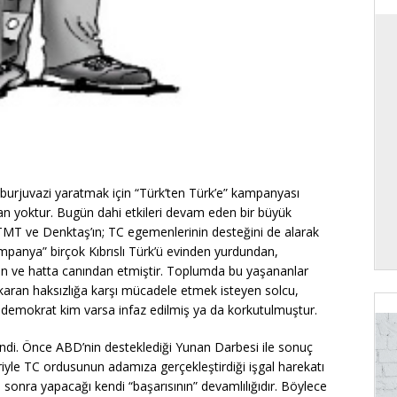
r burjuvazi yaratmak için “Türk’ten Türk’e” kampanyası
an yoktur. Bugün dahi etkileri devam eden bir büyük
 TMT ve Denktaş’ın; TC egemenlerinin desteğini de alarak
ampanya” birçok Kıbrıslı Türk’ü evinden yurdundan,
n ve hatta canından etmiştir. Toplumda bu yaşananlar
ıkaran haksızlığa karşı mücadele etmek isteyen solcu,
ve demokrat kim varsa infaz edilmiş ya da korkutulmuştur.
ndi. Önce ABD’nin desteklediği Yunan Darbesi ile sonuç
le TC ordusunun adamıza gerçekleştirdiği işgal harekatı
sonra yapacağı kendi “başarısının” devamlılığıdır. Böylece