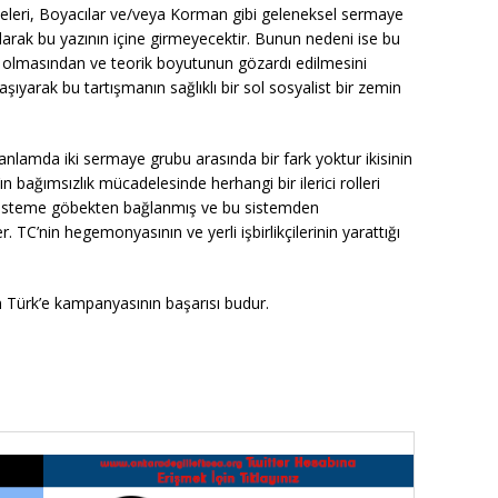
etmeleri, Boyacılar ve/veya Korman gibi geleneksel sermaye
 olarak bu yazının içine girmeyecektir. Bunun nedeni ise bu
ış olmasından ve teorik boyutunun gözardı edilmesini
ıyarak bu tartışmanın sağlıklı bir sol sosyalist bir zemin
anlamda iki sermaye grubu arasında bir fark yoktur ikisinin
ın bağımsızlık mücadelesinde herhangi bir ilerici rolleri
sisteme göbekten bağlanmış ve bu sistemden
 TC’nin hegemonyasının ve yerli işbirlikçilerinin yarattığı
 Türk’e kampanyasının başarısı budur.