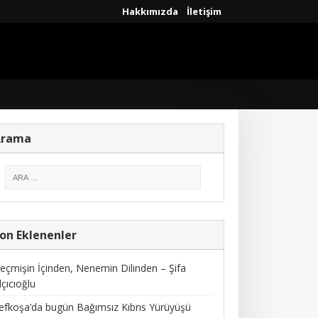
Hakkımızda
İletişim
Arama
on Eklenenler
eçmişin İçinden, Nenemin Dilinden – Şifa
lçıcıoğlu
efkoşa’da bugün Bağımsız Kıbrıs Yürüyüşü