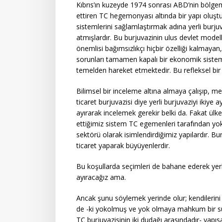
Kıbrıs’ın kuzeyde 1974 sonrası ABD’nin bölgemi
ettiren TC hegemonyası altında bir yapı oluşturu
sistemlerini sağlamlaştırmak adına yerli burjuv
atmışlardır. Bu burjuvazinin ulus devlet model
önemlisi bağımsızlıkçı hiçbir özelliği kalmayan
sorunları tamamen kapalı bir ekonomik sistem
temelden hareket etmektedir. Bu refleksel bir
Bilimsel bir inceleme altına almaya çalışıp, m
ticaret burjuvazisi diye yerli burjuvaziyi ikiye
ayırarak incelemek gerekir belki da. Fakat ülk
ettiğimiz sistem TC egemenleri tarafından yoke
sektörü olarak isimlendirdiğimiz yapılardır. B
ticaret yaparak büyüyenlerdir.
Bu koşullarda seçimleri de bahane ederek yerli b
ayıracağız ama.
Ancak şunu söylemek yerinde olur; kendilerini
de -ki yokolmuş ve yok olmaya mahkum bir süre
TC burjuvazisinin iki dudağı arasındadır- yapıs