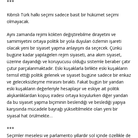
***
Kıbrıslı Türk halkı seçimi sadece basit bir hükümet seçimi
olmayacak.
Aynı zamanda rejimi kökten değiştirebilme dirayetini ve
samimiyetini ortaya politik bir yola duyulan özlemin işareti
olacak yeni bir siyaset yapma anlayışını da seçecek. Çünkü
bugüne kadar yapılagelen rejim siyaseti, ana akım siyaset,
üzerine dayandığı ve koruyucusu olduğu sistemle beraber çatır
çutur parçalanmaktadır. Eski kuşaklarla birlikte eski kuşakların
temsil ettiği politik gelenek ve siyaset bugüne sadece bir enkaz
ve geleceksizleşme mirasını bıraktı. Fakat bugün bir yandan
eski kuşakların değerleriyle hesaplaşır ve eskiye ait politik
alışkanlıklardan kopuş iradesi ortaya koyulurken diğer yandan
da bu siyaset yapma biçiminin beslendiği ve beslediği yapıya
karşısında mücadele bayrağı yükseltilmekte olan yeni bir
siyasal hat örülmekte…
***
Seçimler meselesi ve parlamento yıllardır sol içinde özellikle de