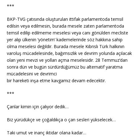
***
BKP-TVG çatısında oluşturulan ittifak parlamentoda temsil
edilsin veya edilmesin, burada mesele zaten parlamentoda
temsil edilip edilmeme meselesi veya canı gönülden mecliste
yer alıp ülkenin ‘yönetim’ kademelerinde söz hakkına sahip
olma meselesi değildir. Burada mesele Kıbrıslı Türk halkının
varoluş mücadelesinde, bağımsızlık ve devrim yolunda açılacak
olan yeni mevzi ve yolları açma meselesidir. 28 Temmuz’dan
sonra dün ve bugün sürdürdüğümüz bu alternatif yaratma
mücadelesini ve devrimci
bir hareketi inşa etme kavgamız devam edecektir.
***
Çanlar kimin için çalıyor dedik…
Biz yürüdükçe ve çoğaldıkça o çan sesleri yükselecek…
Taki umut ve inanç iktidar olana kadar…