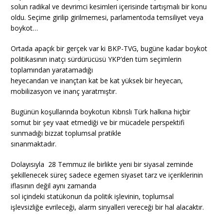
solun radikal ve devrimci kesimleri içerisinde tartışmalı bir konu
oldu. Seçime girilip girilmemesi, parlamentoda temsiliyet veya
boykot…
Ortada apaçık bir gerçek var ki BKP-TVG, bugüne kadar boykot
politikasının inatçı sürdürücüsü YKP’den tüm seçimlerin
toplamından yaratamadığı
heyecandan ve inançtan kat be kat yüksek bir heyecan,
mobilizasyon ve inanç yaratmıştır.
Bugünün koşullarında boykotun Kıbrıslı Türk halkına hiçbir
somut bir şey vaat etmediği ve bir mücadele perspektifi
sunmadığı bizzat toplumsal pratikle
sınanmaktadır.
Dolayısıyla 28 Temmuz ile birlikte yeni bir siyasal zeminde
şekillenecek süreç sadece egemen siyaset tarz ve içeriklerinin
iflasının değil aynı zamanda
sol içindeki statükonun da politik işlevinin, toplumsal
işlevsizliğe evrileceği, alarm sinyalleri vereceği bir hal alacaktır.