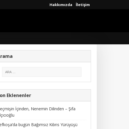
Hakkımızda
İletişim
Arama
on Eklenenler
eçmişin İçinden, Nenemin Dilinden – Şifa
lçıcıoğlu
efkoşa’da bugün Bağımsız Kıbrıs Yürüyüşü