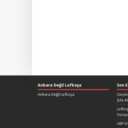
Ankara Değil Lefkoşa
Son E
Ankara Değil Lefkoşa
Geçmiş
Şifa Al
Lefkoş
Yürüy
UBP-DP