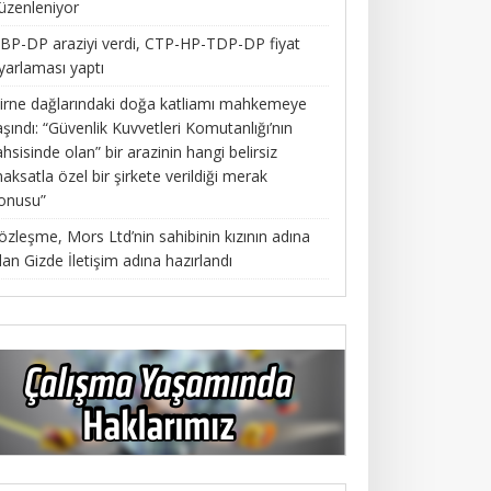
üzenleniyor
BP-DP araziyi verdi, CTP-HP-TDP-DP fiyat
yarlaması yaptı
irne dağlarındaki doğa katliamı mahkemeye
aşındı: “Güvenlik Kuvvetleri Komutanlığı’nın
ahsisinde olan” bir arazinin hangi belirsiz
aksatla özel bir şirkete verildiği merak
onusu”
özleşme, Mors Ltd’nin sahibinin kızının adına
lan Gizde İletişim adına hazırlandı