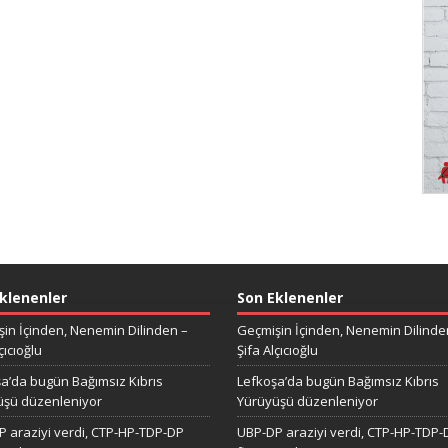
klenenler
Son Eklenenler
in İçinden, Nenemin Dilinden –
Geçmişin İçinden, Nenemin Dilinde
çıcıoğlu
Şifa Alçıcıoğlu
a’da bugün Bağımsız Kıbrıs
Lefkoşa’da bugün Bağımsız Kıbrıs
üşü düzenleniyor
Yürüyüşü düzenleniyor
 araziyi verdi, CTP-HP-TDP-DP
UBP-DP araziyi verdi, CTP-HP-TDP-