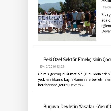
Akıl
19/06
*Bu ya
ada o
eğlenc
Deva
Peki Özel Sektör Emekçisinin Çoc
15/12/2016 13:23
Gelmiş geçmiş hükümet olduğunu iddia edenlerin
yetkilerini/kamu kaynaklarını seferber etmel
beraberinde getirdi
Devam »
Burjuva Devletin Yasaları-Yusuf 