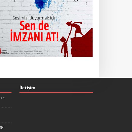
İletişim
n –
DP