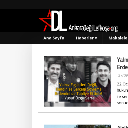
Ana Sayfa
Haberler
▾
Makalele
Yaln
Erde
27/09
22 Oca
hüküme
ile se
sonuc