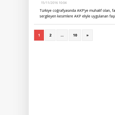
15/11/2016 10:04
Türkiye coğrafyasında AKP’ye muhalif olan, far
sergileyen kesimlere AKP eliyle uygulanan faş
1
2
…
10
»