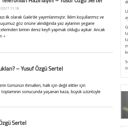
lı Telefonları Hazırlayın! – Yusuf Özgü Sertel
d
/2017 11:18
U
zı ilk olarak Gaile’de yayımlanmıştır. İklim koşullarımız ve
a
luşumuz göz önüne alındığında yaz aylarının yegane
G
elerinden birinin deniz keyfi yapmak olduğu aşikar. Ancak
t
m »
t
m
k
S
ukları? – Yusuf Özgü Sertel
o
 tümünün ihmalleri, halk için değil elitler için
eri toplamının sonucunda yaşanan kaza, büyük üzüntüyle
Özgü Sertel