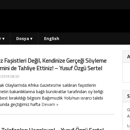
r
▾
Dosya
▾
English
ız Faşistleri Değil, Kendinize Gerçeği Söyleme
mini de Tahliye Ettiniz! – Yusuf Özgü Sertel
/2018 08:30
k Olayları’nda Afrika Gazetesi’ne saldıran faşistlerin
tin bakanlıklarına bağlı bürokratlar tarafından oy birliği
S
rbest bırakıldığı bilgisini Bağımsızlık Yolu’nun ısrarcı talebi
unda geçtiğimiz hafta
Devam »
G
A
L