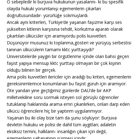
O sebepledir ki burjuva hukukunun yasalarını- ki bu spesifik
olayda hukuki yorumlanışı egemenlerin çıkarları
doğrultusundadır- yürürlüğe sokmuşlardı.
Ancak aynı kriterleri, Türkiye’de yaşanan faşizme karşı ses
yükselten kitlenin karşısına tehdit, korkutma aparatı olarak
çıkartılan ülkücüler için aramıyordu polis kuvvetleri.
Düşünüyor musunuz ki toplanma,gösteri ve yürüyüş serbestisi
tanınan ülkücülerin tamamı kktc yurttaşıydı?
Üniversitelerde yaygın bir örgütlenme içinde olan bahsi geçen
faşist yapıya mensup kktc yurttaşı olmayan bir çok kişinin
olduğu bilinen bir gerçek.
Ama polis kuvvetleri ilericiler için aradığı bu kriteri, egemenlerin
gereksinimlerince konumlanan bu faşist güruh için aramıyor.
Öte yandan yine geçtiğimiz günlerde DAÜ’de bir AKP
milletvekiline soru sormak isteyen sol görüşlü öğrenciler
tutuklanıp haklarında arama emri çıkarılırken, onları darp eden
ülkücü öğrencilere hiç bir yaptırım uygulanmıyor.
Yaşanan bu iki olay bize tam da şunu söylüyor: Burjuva
devletin hukuku ve polisi de dahil tüm aygıtları; adaletin
eksiksiz temini, halkların- insanlığın çıkarı için değil,
egemenlerin saltanatının sürmesi içindir.