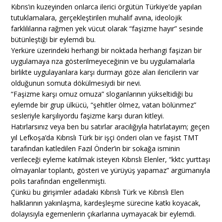
Kıbrıs’ın kuzeyinden onlarca ilerici örgütün Türkiye’de yapılan
tutuklamalara, gerçekleştirilen muhalif avına, ideolojik
farklılılarına rağmen yek vücut olarak “faşizme hayır” sesinde
bütünleştiği bir eylemdi bu.
Yerküre üzerindeki herhangi bir noktada herhangi faşizan bir
uygulamaya rıza gösterilmeyeceğinin ve bu uygulamalarla
birlikte uygulayanlara karşı durmayı göze alan ilericilerin var
olduğunun somuta dökülmesiydi bir nevi.
“Faşizme karşı omuz omuza” sloganlarının yükseltidiği bu
eylemde bir grup ülkücü, “şehitler ölmez, vatan bölünmez”
sesleriyle karşılıyordu faşizme karşı duran kitleyi.
Hatırlarsınız veya ben bu satırlar aracılığıyla hatırlatayım; geçen
yıl Lefkoşa’da Kıbrıslı Türk bir işçi önderi olan ve faşist TMT
tarafından katledilen Fazıl Önder’in bir sokağa isminin
verileceği eyleme katılmak isteyen Kıbrıslı Elenler, “kktc yurttaşı
olmayanlar toplantı, gösteri ve yürüyüş yapamaz” argümanıyla
polis tarafından engellenmişti.
Çünkü bu girişimler adadaki Kıbrıslı Türk ve Kıbrıslı Elen
halklarının yakınlaşma, kardeşleşme sürecine katkı koyacak,
dolayısıyla egemenlerin çıkarlarına uymayacak bir eylemdi.