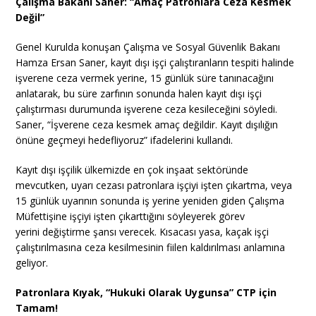
Çalışma Bakanı Saner: “Amaç Patronlara Ceza Kesmek
Değil”
Genel Kurulda konuşan Çalışma ve Sosyal Güvenlik Bakanı
Hamza Ersan Saner, kayıt dışı işçi çalıştıranların tespiti halinde
işverene ceza vermek yerine, 15 günlük süre tanınacağını
anlatarak, bu süre zarfının sonunda halen kayıt dışı işçi
çalıştırması durumunda işverene ceza kesileceğini söyledi.
Saner, “İşverene ceza kesmek amaç değildir. Kayıt dışılığın
önüne geçmeyi hedefliyoruz” ifadelerini kullandı.
Kayıt dışı işçilik ülkemizde en çok inşaat sektöründe
mevcutken, uyarı cezası patronlara işçiyi işten çıkartma, veya
15 günlük uyarının sonunda iş yerine yeniden giden Çalışma
Müfettişine işçiyi işten çıkarttığını söyleyerek görev
yerini değiştirme şansı verecek. Kısacası yasa, kaçak işçi
çalıştırılmasına ceza kesilmesinin fiilen kaldırılması anlamına
geliyor.
Patronlara Kıyak, “Hukuki Olarak Uygunsa” CTP için
Tamam!