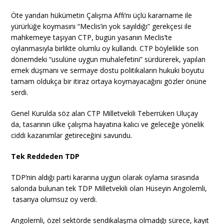
Öte yandan hükümetin Çalışma Affı’nı üçlü kararname ile
yürürlüğe koymasını “Meclis’in yok sayıldığı” gerekçesi ile
mahkemeye taşıyan CTP, bugün yasanın Meclis’te
oylanmasıyla birlikte olumlu oy kullandı. CTP böylelikle son
dönemdeki “usulüne uygun muhalefetini” sürdürerek, yapılan
emek düşmanı ve sermaye dostu politikaların hukuki boyutu
tamam oldukça bir itiraz ortaya koymayacağını gözler önüne
serdi.
Genel Kurulda söz alan CTP Milletvekili Teberrüken Uluçay
da, tasarının ülke çalışma hayatına kalıcı ve geleceğe yönelik
ciddi kazanımlar getireceğini savundu.
Tek Reddeden TDP
TDP’nin aldığı parti kararına uygun olarak oylama sırasında
salonda bulunan tek TDP Milletvekili olan Hüseyin Angolemli,
tasarıya olumsuz oy verdi.
Angolemli, özel sektörde sendikalaşma olmadığı sürece, kayıt