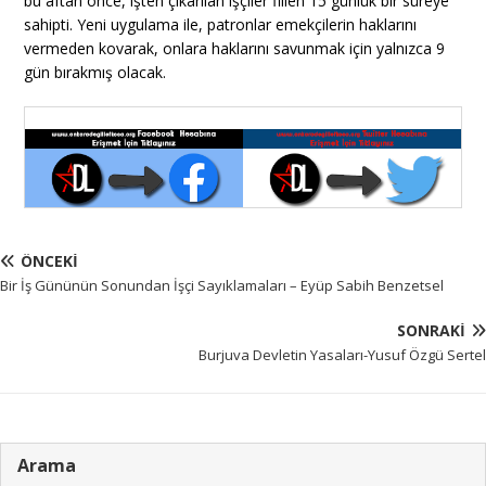
bu aftan önce, işten çıkarılan işçiler fiilen 15 günlük bir süreye
sahipti. Yeni uygulama ile, patronlar emekçilerin haklarını
vermeden kovarak, onlara haklarını savunmak için yalnızca 9
gün bırakmış olacak.
ÖNCEKI
Bir İş Gününün Sonundan İşçi Sayıklamaları – Eyüp Sabih Benzetsel
SONRAKI
Burjuva Devletin Yasaları-Yusuf Özgü Sertel
Arama