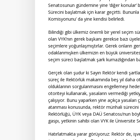
Senatosunun gündemine yine ‘diğer konular’ ba
Sürecini başlatmak için karar geçirtti. Bunun
Komisyonunu’ da yine kendisi belirledi.
Bilindiği gibi ülkemiz önemli bir yerel seçim 
olan VYK’nın gerek başkanı gerekse bazı üyele
seçimlere yoğunlaşmıştırlar. Gerek onların ge
odaklanmışken ülkemizin en büyük üniversites
seçim süreci başlatmak şark kurnazlığından baş
Gerçek olan şudur ki Sayın Rektör kendi şartla
süreç ile Rektörlük makamında beş yıl daha 
olduklarının sorgulanmasını engellemeyi hedefl
otoriteyi kullanarak, yasaların vermediği yet
çalışıyor. Bunu yaparken yine açıkça yasaları 
atanması konusunda, rektör münhali sürecini
Rektörlüğü, ÜYK veya DAÜ Senatosu’nun böyle b
gaspı, yetkinin sahibi olan VYK ile Üniversite
Hatırlatmakta yarar görüyoruz: Rektör de, iş