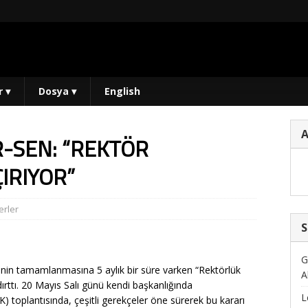
r
▾
Dosya
▾
English
R-SEN: “REKTÖR
IRIYOR”
rler
S
G
nin tamamlanmasına 5 aylık bir süre varken “Rektörlük
A
ırttı. 20 Mayıs Salı günü kendi başkanlığında
L
) toplantısında, çeşitli gerekçeler öne sürerek bu kararı