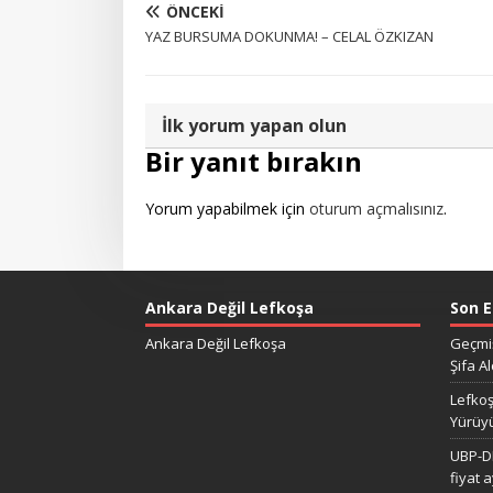
ÖNCEKI
YAZ BURSUMA DOKUNMA! – CELAL ÖZKIZAN
İlk yorum yapan olun
Bir yanıt bırakın
Yorum yapabilmek için
oturum açmalısınız
.
Ankara Değil Lefkoşa
Son E
Ankara Değil Lefkoşa
Geçmiş
Şifa Al
Lefkoş
Yürüy
UBP-DP
fiyat 