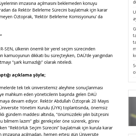
d
 üyelerinin imzasına açılmasını beklemeden konuyu
radan da Rektör Belirleme Sürecini başlatmak için karar
U
etinmeyen Öztoprak, ‘Rektör Belirleme Komisyonunu’ da
a
G
t
”
t
m
R-SEN, ülkenin önemli bir yerel seçim sürecinden
k
tün kamuoyunun dikkati bu süreçteyken, DAÜ’de yangından
mayı “şark kurnazlığı” olarak niteledi.
S
o
yaptığı açıklama şöyle;
kemelerde tek tek üniversitemiz aleyhine sonuçlanması
eye mahkum eden yöneticilerin başında gelen DAÜ
pmaya devam ediyor. Rektör Abdullah Öztoprak 20 Mayıs
n Üniversite Yönetim Kurulu (ÜYK) toplantısında, önemsiz
lıklı gündem maddesi altında, “önümüzdeki yılın bütçesini
 bilmem lazım” gibi gerekçeler öne sürerek, görev
ken “Rektörlük Seçim Sürecini” başlatmak için kurula karar
nin imzasına açılmadan, hemen ertesi gün Üniversite