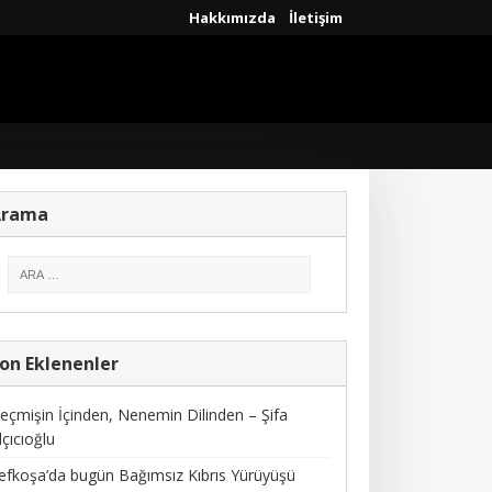
Hakkımızda
İletişim
Arama
on Eklenenler
eçmişin İçinden, Nenemin Dilinden – Şifa
lçıcıoğlu
efkoşa’da bugün Bağımsız Kıbrıs Yürüyüşü