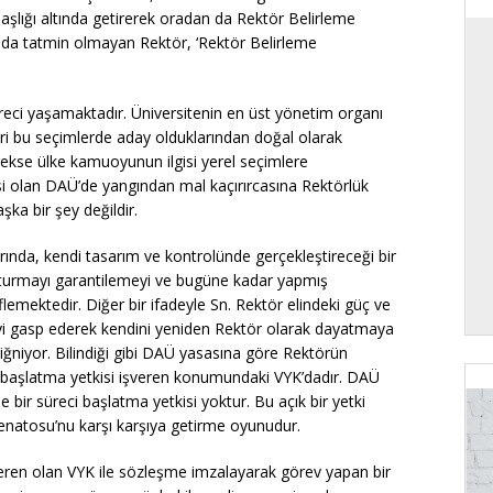
şlığı altında getirerek oradan da Rektör Belirleme
la da tatmin olmayan Rektör, ‘Rektör Belirleme
süreci yaşamaktadır. Üniversitenin en üst yönetim organı
ri bu seçimlerde aday olduklarından doğal olarak
rekse ülke kamuoyunun ilgisi yerel seçimlere
i olan DAÜ’de yangından mal kaçırırcasına Rektörlük
ka bir şey değildir.
rında, kendi tasarım ve kontrolünde gerçekleştireceği bir
oturmayı garantilemeyi ve bugüne kadar yapmış
emektedir. Diğer bir ifadeyle Sn. Rektör elindeki güç ve
kiyi gasp ederek kendini yeniden Rektör olarak dayatmaya
çiğniyor. Bilindiği gibi DAÜ yasasına göre Rektörün
 başlatma yetkisi işveren konumundaki VYK’dadır. DAÜ
ir süreci başlatma yetkisi yoktur. Bu açık bir yetki
 Senatosu’nu karşı karşıya getirme oyunudur.
veren olan VYK ile sözleşme imzalayarak görev yapan bir