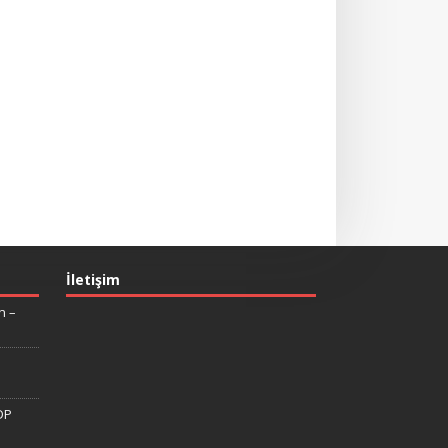
İletişim
n –
DP