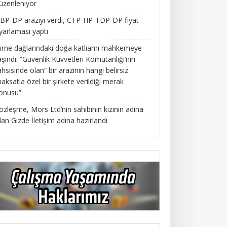
üzenleniyor
BP-DP araziyi verdi, CTP-HP-TDP-DP fiyat
yarlaması yaptı
irne dağlarındaki doğa katliamı mahkemeye
aşındı: “Güvenlik Kuvvetleri Komutanlığı’nın
ahsisinde olan” bir arazinin hangi belirsiz
aksatla özel bir şirkete verildiği merak
onusu”
özleşme, Mors Ltd’nin sahibinin kızının adına
lan Gizde İletişim adına hazırlandı