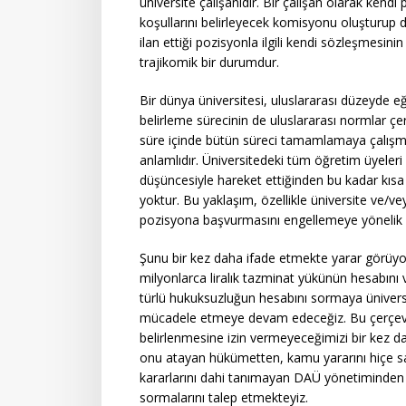
üniversite çalışanıdır. Bir çalışan olarak ken
koşullarını belirleyecek komisyonu oluşturup 
ilan ettiği pozisyonla ilgili kendi sözleşmesi
trajikomik bir durumdur.
Bir dünya üniversitesi, uluslararası düzeyde e
belirleme sürecinin de uluslararası normlar ç
süre içinde bütün süreci tamamlamaya çalışm
anlamlıdır. Üniversitedeki tüm öğretim üyeler
düşüncesiyle hareket ettiğinden bu kadar kısa
yoktur. Bu yaklaşım, özellikle üniversite ve/vey
pozisyona başvurmasını engellemeye yönelik 
Şunu bir kez daha ifade etmekte yarar görüy
milyonlarca liralık tazminat yükünün hesabın
türlü hukuksuzluğun hesabını sormaya üniversit
mücadele etmeye devam edeceğiz. Bu çerçeved
belirlenmesine izin vermeyeceğimizi bir kez da
onu atayan hükümetten, kamu yararını hiçe 
kararlarını dahi tanımayan DAÜ yönetiminden 
sormalarını talep etmekteyiz.