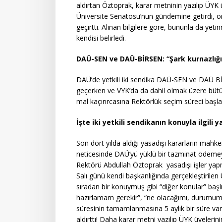
aldırtan Öztoprak, karar metninin yazılıp ÜYK
Üniversite Senatosu’nun gündemine getirdi, o
geçirtti. Alınan bilgilere göre, bununla da y
kendisi belirledi.
DAÜ-SEN ve DAÜ-BİRSEN: “Şark kurnazlığı
DAÜ’de yetkili iki sendika DAÜ-SEN ve DAÜ Bİ
geçerken ve VYK’da da dahil olmak üzere bü
mal kaçırırcasına Rektörlük seçim süreci başlat
İşte iki yetkili sendikanın konuyla ilgili 
Son dört yılda aldığı yasadışı kararların mah
neticesinde DAÜ’yü yüklü bir tazminat ödem
Rektörü Abdullah Öztoprak yasadışı işler ya
Salı günü kendi başkanlığında gerçekleştirile
sıradan bir konuymuş gibi “diğer konular” baş
hazırlamam gerekir”, “ne olacağımı, durumumu
süresinin tamamlanmasına 5 aylık bir süre var
aldırttı! Daha karar metni yazılıp ÜYK üyeleri