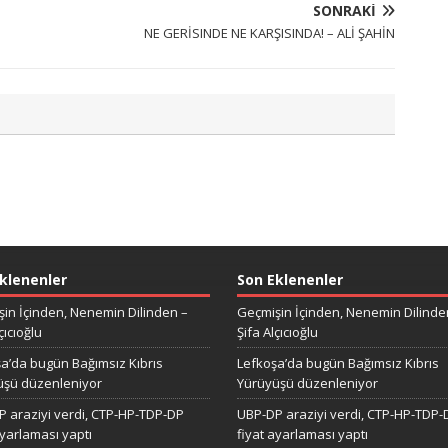
SONRAKI
NE GERİSINDE NE KARŞISINDA! – ALİ ŞAHİN
klenenler
Son Eklenenler
in İçinden, Nenemin Dilinden –
Geçmişin İçinden, Nenemin Dilinde
çıcıoğlu
Şifa Alçıcıoğlu
a’da bugün Bağımsız Kıbrıs
Lefkoşa’da bugün Bağımsız Kıbrıs
üşü düzenleniyor
Yürüyüşü düzenleniyor
 araziyi verdi, CTP-HP-TDP-DP
UBP-DP araziyi verdi, CTP-HP-TDP-
ayarlaması yaptı
fiyat ayarlaması yaptı